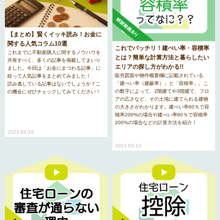
【まとめ】賢くイッキ読み！お金に
関する人気コラム10選
これでバッチリ！建ぺい率・容積率
これまでに不動産購入に関するノウハウを
とは？簡単な計算方法と暮らしたい
共有すべく、多くの記事を掲載してまいり
エリアの探し方がわかる!!
ました。今回は「お金にまつわる記事」に
販売図面や物件概要欄に記載されている
絞って人気記事をまとめてみました！
「建ぺい率（建蔽率）」と「容積率」。こ
読み逃している記事はないでしょうか？こ
の数字によって、2階建てや3階建て、フロ
の機会にぜひチェックしてみてください！
アの広さなど、その土地に建てられる建物
の大きさがわかります。建ぺい率60％で容
積率200%の場合や建ぺい率60％で容積率
200%の場合などの計算方法を紹介！
2021-02-19
2021-02-12