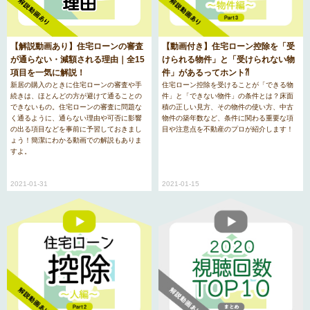
【動画付き】住宅ローン控除を「受
【解説動画あり】住宅ローンの審査
けられる物件」と「受けられない物
が通らない・減額される理由｜全15
件」があるってホント⁈
項目を一気に解説！
住宅ローン控除を受けることが「できる物
新居の購入のときに住宅ローンの審査や手
件」と「できない物件」の条件とは？床面
続きは、ほとんどの方が避けて通ることの
積の正しい見方、その物件の使い方、中古
できないもの。住宅ローンの審査に問題な
物件の築年数など、条件に関わる重要な項
く通るように、通らない理由や可否に影響
目や注意点を不動産のプロが紹介します！
の出る項目などを事前に予習しておきまし
ょう！簡潔にわかる動画での解説もありま
すよ。
2021-01-15
2021-01-31