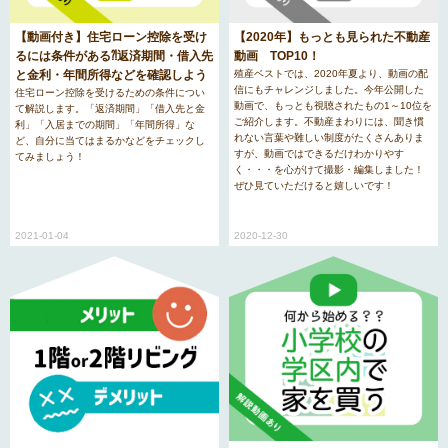
【動画付き】住宅ローン控除を受け
【2020年】もっとも見られた不動産
るには条件がある⁈返済期間・借入先
動画 TOP10！
と金利・年間所得などを確認しよう
殖産ベストでは、2020年夏より、動画の配
信にもチャレンジしました。今年公開した
住宅ローン控除を受けるための条件につい
動画で、もっとも視聴されたもの1～10位を
て解説します。「返済期間」「借入先と金
ご紹介します。不動産まわりには、聞き慣
利」「入居までの期間」「年間所得」な
れない言葉や難しい制度がたくさんありま
ど、自分に当てはまるかなどをチェックし
すが、動画ではできるだけわかりやす
てみましょう！
く・・・を心がけて撮影・編集しました！
ぜひ見ていただけると嬉しいです！
2021-01-04
2020-12-30