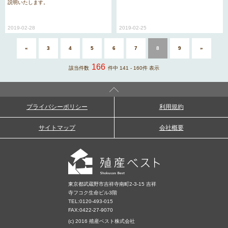
説明いたします。
2019-02-28
2019-02-25
«
3
4
5
6
7
8
9
»
166
該当件数
件中 141 - 160件 表示
プライバシーポリシー
利用規約
サイトマップ
会社概要
東京都武蔵野市吉祥寺南町2-3-15 吉祥
寺フコク生命ビル3階
TEL:
0120-493-015
FAX:0422-27-9070
(c) 2016 殖産ベスト株式会社
条件を変更する
閉じる