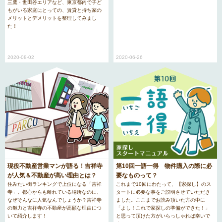
三鷹・世田谷エリアなど、東京都内で子ど
もがいる家庭にとっての、賃貸と持ち家の
メリットとデメリットを整理してみまし
た！
2020-08-02
2020-06-26
現役不動産営業マンが語る！吉祥寺
第10回一語一得 物件購入の際に必
が人気＆不動産が高い理由とは？
要なものって？
住みたい街ランキングで上位になる「吉祥
これまで10回にわたって、【家探し】のス
寺」。都心からも離れている場所なのに、
タートに必要な事をご説明させていただき
なぜそんなに人気なんでしょうか？吉祥寺
ました。ここまでお読み頂いた方の中に
の魅力と吉祥寺の不動産が高額な理由につ
「よし！これで家探しの準備ができた！」
いて紹介します！
と思って頂けた方がいらっしゃれば幸いで