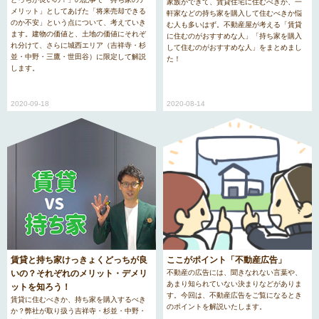
家族ができて、賃貸住宅に住むべきか、一
メリット」としてあげた「将来売却できる
軒家などの持ち家を購入して住むべきか悩
のか不安」という点について、考えていき
む人も多いはず。不動産屋が考える「賃貸
ます。建物の価値と、土地の価値にそれぞ
に住むのがおすすめな人」「持ち家を購入
れ分けて、さらに城西エリア（吉祥寺・杉
して住むのがおすすめな人」をまとめまし
並・中野・三鷹・世田谷）に限定して解説
た！
します。
2020-08-14
2020-09-18
賃貸と持ち家けっきょくどっちが良
ここがポイント「不動産広告」
いの？それぞれのメリット・デメリ
不動産の広告には、聞きなれない言葉や、
あまり知られていない決まりなどがありま
ットを知ろう！
す。今回は、不動産広告をご覧になるとき
賃貸に住むべきか、持ち家を購入するべき
のポイントを解説いたします。
か？弊社が取り扱う吉祥寺・杉並・中野・