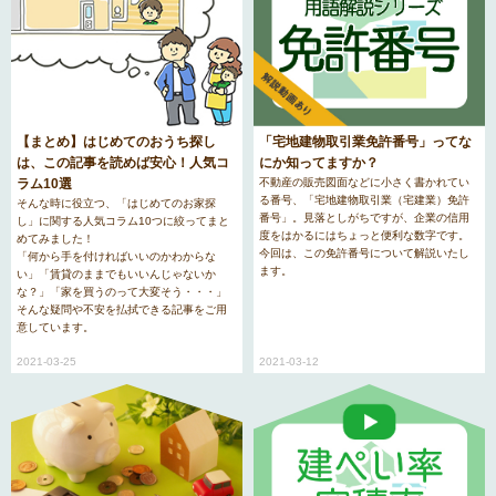
選
択
中
杉
吉
野
並
祥
区
区
寺
「宅地建物取引業免許番号」ってな
【まとめ】はじめてのおうち探し
にか知ってますか？
は、この記事を読めば安心！人気コ
不動産の販売図面などに小さく書かれてい
ラム10選
三
る番号、「宅地建物取引業（宅建業）免許
そんな時に役立つ、「はじめてのお家探
鷹
番号」。見落としがちですが、企業の信用
し」に関する人気コラム10つに絞ってまと
市
度をはかるにはちょっと便利な数字です。
めてみました！
今回は、この免許番号について解説いたし
「何から手を付ければいいのかわからな
ます。
い」「賃貸のままでもいいんじゃないか
な？」「家を買うのって大変そう・・・」
そんな疑問や不安を払拭できる記事をご用
意しています。
2021-03-12
2021-03-25