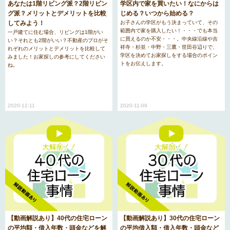
学区内で家を買いたい！なにからは
あなたは1階リビング派？2階リビン
じめる？いつから始める？
グ派？メリットとデメリットを比較
お子さんの学区がもう決まっていて、その
してみよう！
範囲内で家を購入したい！・・・でも本当
一戸建てに住む場合、リビングは1階がい
に買えるのか不安・・・。中央線沿線や吉
い？それとも2階がいい？不動産のプロがそ
祥寺・杉並・中野・三鷹・世田谷辺りで、
れぞれのメリットとデメリットを比較して
学区を決めてお家探しをする場合のポイン
みました！お家探しの参考にしてください
トをお伝えします。
ね。
2020-11-09
2020-12-11
【動画解説あり】30代の住宅ローン
【動画解説あり】40代の住宅ローン
の平均借入額・借入年数・頭金など
の平均額・借入年数・頭金などを解