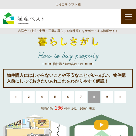
ようこそ ゲスト様
種
類
を
選
吉祥寺・杉並・中野・三鷹の暮らしや物件探しをサポートする情報サイト
択
How to buy property
グ
イ
お
ル
ベ
で
メ
ン
か
物件購入前のあれこれ
ト
け
物件購入にはわからないことや不安なことがいっぱい。物件購
入前にしっておきたいあれこれをわかりやすく解説！
オ
Lifestyle
ー
«
3
4
5
6
7
8
9
»
プ
ン
166
該当件数
件中 141 - 160件 表示
エ
リ
ア
を