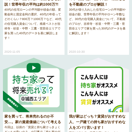
を不動産のプロが解説！
説！世帯年収の平均は約1000万?!
30代が借り入れした住宅ローンの平均額や
40代の住宅ローンの平均額や頭金の額、変
頭金の額、世帯年収の平均やローン年数な
動金利と固定金利の選択、40代の年収って
ど、30代の住宅購入資金について、不動産
どのくらい？800万？1000万？など、40代
のプロが、吉祥寺・杉並・中野・三鷹・世
の住宅購入資金について、殖産ベストが吉
田谷エリアで家を買った30代のデータを基
祥寺・杉並・中野・三鷹・世田谷エリアで
に解説します！
家を買った40代のデータを基に解説しま
す！
2020-10-30
2020-11-05
我が家はどっち？賃貸がおすすめな
家を買って、将来売れるのか不
人、一戸建ての持ち家がおすすめな
安…。家の資産価値について考える
人をズバリ言います！
今回は、以前の「賃貸と持ち家けっきょく
どっちが良いの？」の記事で「持ち家のデ