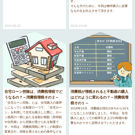
す。
そんな方のために、今回は物件購入に必要
なものをお伝えさせて頂きます。
2020-06-20
2019-10-08
住宅ローン控除は、消費税増税でど
消費税が増税されると不動産の購入
うなるの？～消費税増税その２～
はどのように変わるの？～消費税増
「住宅ローン控除」とは、住宅購入の後押
税その１～
しになっている制度の一つで、「住宅ロー
2018年10月、消費税が現行の8％から10％
ン」を利用して住宅を購入した際に、ロー
になることが決定しました。今回は、住宅
ン残高の一部にあたる金額が税額（所得税
購入にあたっての税率引き上げの時期や影
や住民税）から控除が受けられる制度で
響をわかりやく説明させていただきます。
す。今回は、消費税増税に伴うこの制度の
変更点や、控除を受けるための条件などを