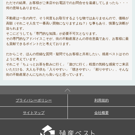
ただその結果、お客様がご来店やお電話でのお問合せを遠慮してしまったら・・・
何の意味もありません。
不動産は一生の内で、そう何度もお取引するような物ではありませんので、価格が
高額（それこそ人生で一番高い買物になりますよね？）な事もあり、慎重な決断が
迫られます。
そこにどうしても「専門的な知識」が必要不可欠となります。
その専門的なアドバイスこそが、街の不動産屋さんの存在意義であり、お客様に最
も貢献できるポイントだと考えております。
だからこそ、ほんの些細な質問・疑問でもお客様と共有したい。殖産ベストはその
ように考えています。
それこそ「ちょっとお茶を飲みに行く」「遊びに行く」程度の気軽な感覚でご来店
いただける、大人も子供も「入りやすい」「聴きやすい」「頼りやすい」、そんな
街の不動産屋さんになれたら良いなと思っています。
プライバシーポリシー
利用規約
サイトマップ
会社概要