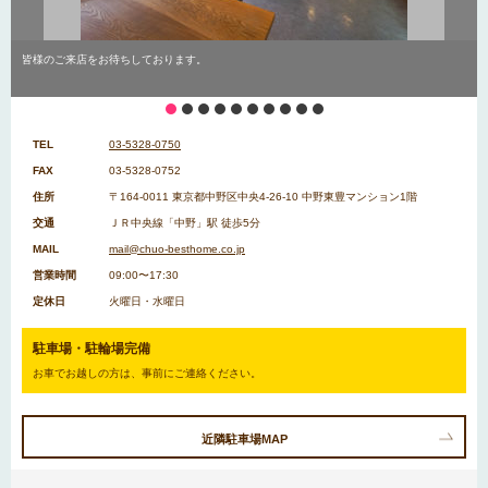
皆様のご来店をお待ちしております。
1
2
3
4
5
6
7
8
9
10
TEL
03-5328-0750
FAX
03-5328-0752
住所
〒164-0011 東京都中野区中央4-26-10 中野東豊マンション1階
交通
ＪＲ中央線「中野」駅 徒歩5分
MAIL
mail@chuo-besthome.co.jp
営業時間
09:00〜17:30
定休日
火曜日・水曜日
駐車場・駐輪場完備
お車でお越しの方は、事前にご連絡ください。
近隣駐車場MAP