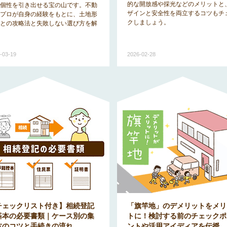
的な開放感や採光などのメリットと
個性を引き出せる宝の山です。不動
ザインと安全性を両立するコツもチ
プロが自身の経験をもとに、土地形
クしましょう。
との攻略法と失敗しない選び方を解
-03-19
2026-02-28
チェックリスト付き】相続登記
「旗竿地」のデメリットをメリ
基本の必要書類｜ケース別の集
トに！検討する前のチェックポ
方のコツと手続きの流れ
ントや活用アイディアを伝授