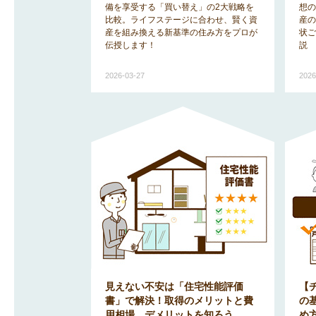
備を享受する「買い替え」の2大戦略を
想の
比較。ライフステージに合わせ、賢く資
産の
産を組み換える新基準の住み方をプロが
状ご
伝授します！
説
2026-03-27
2026
見えない不安は「住宅性能評価
【
書」で解決！取得のメリットと費
の
用相場、デメリットを知ろう
め