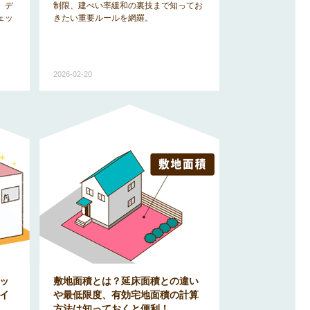
、デ
制限、建ぺい率緩和の裏技まで知ってお
ェッ
きたい重要ルールを網羅。
2026-02-20
ッ
敷地面積とは？延床面積との違い
イ
や最低限度、有効宅地面積の計算
方法は知っておくと便利！