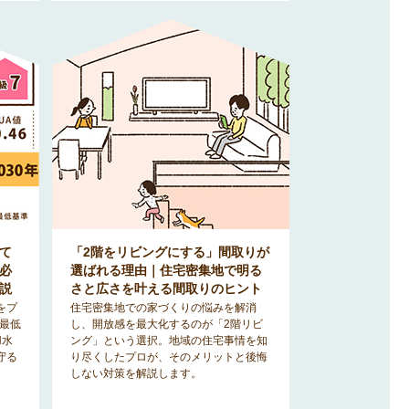
て
「2階をリビングにする」間取りが
必
選ばれる理由｜住宅密集地で明る
説
さと広さを叶える間取りのヒント
をプ
住宅密集地での家づくりの悩みを解消
る最低
し、開放感を最大化するのが「2階リビ
H水
ング」という選択。地域の住宅事情を知
守る
り尽くしたプロが、そのメリットと後悔
しない対策を解説します。