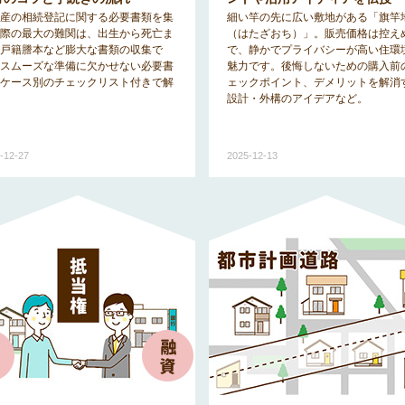
産の相続登記に関する必要書類を集
細い竿の先に広い敷地がある「旗竿
際の最大の難関は、出生から死亡ま
（はたざおち）」。販売価格は控え
戸籍謄本など膨大な書類の収集で
で、静かでプライバシーが高い住環
スムーズな準備に欠かせない必要書
魅力です。後悔しないための購入前
ケース別のチェックリスト付きで解
ェックポイント、デメリットを解消
設計・外構のアイデアなど。
-12-27
2025-12-13