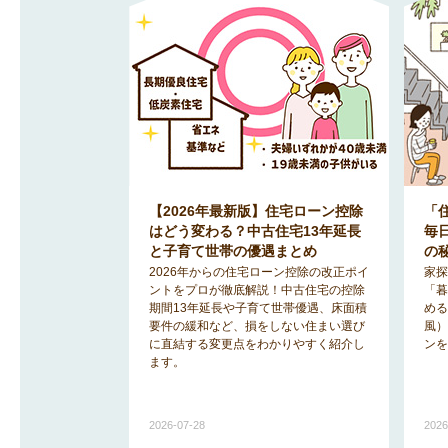
【2026年最新版】住宅ローン控除
「
はどう変わる？中古住宅13年延長
毎
と子育て世帯の優遇まとめ
の
2026年からの住宅ローン控除の改正ポイ
家探
ントをプロが徹底解説！中古住宅の控除
「暮
期間13年延長や子育て世帯優遇、床面積
める
要件の緩和など、損をしない住まい選び
風）
に直結する変更点をわかりやすく紹介し
ンを
ます。
2026-07-28
2026