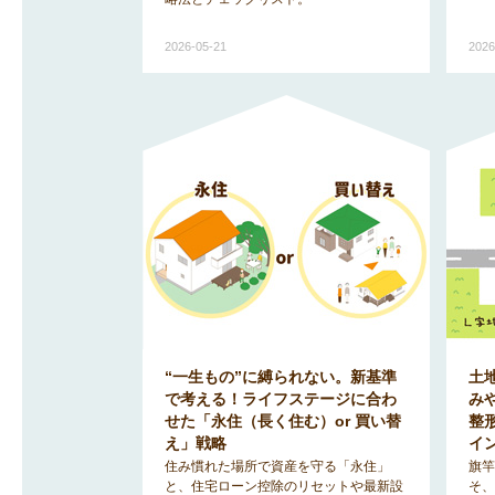
2026-05-21
2026
“一生もの”に縛られない。新基準
土
で考える！ライフステージに合わ
み
せた「永住（長く住む）or 買い替
整
え」戦略
イ
住み慣れた場所で資産を守る「永住」
旗竿
と、住宅ローン控除のリセットや最新設
そ、