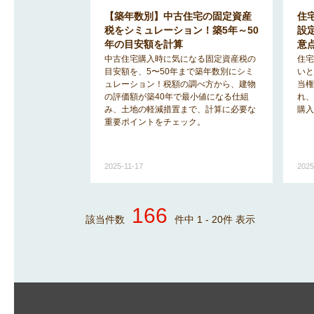
【築年数別】中古住宅の固定資産
住
税をシミュレーション！築5年～50
設
年の目安額を計算
意
中古住宅購入時に気になる固定資産税の
住宅
目安額を、5〜50年まで築年数別にシミ
いと
ュレーション！税額の調べ方から、建物
当権
の評価額が築40年で最小値になる仕組
れ、
み、土地の軽減措置まで、計算に必要な
購入
重要ポイントをチェック。
2025-11-17
2025
166
該当件数
件中
1
-
20
件 表示