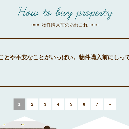
探す
How to buy property
荻窪店
沿線
/
駅から
探す
物件購入前のあれこれ
中野店
三鷹店
ことや不安なことがいっぱい。物件購入前にしっ
世田谷店
1
2
3
4
5
6
7
»