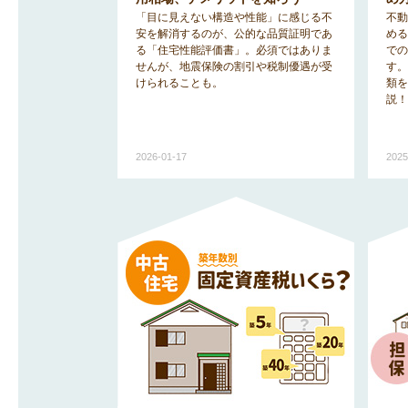
「目に見えない構造や性能」に感じる不
不動
安を解消するのが、公的な品質証明であ
める
る「住宅性能評価書」。必須ではありま
での
せんが、地震保険の割引や税制優遇が受
す。
けられることも。
類を
説！
2026-01-17
2025