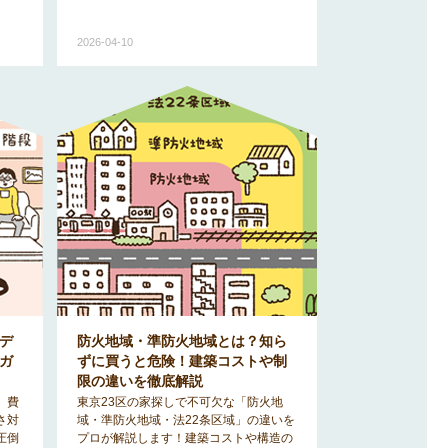
2026-04-10
デ
防火地域・準防火地域とは？知ら
ガ
ずに買うと危険！建築コストや制
限の違いを徹底解説
、費
東京23区の家探しで不可欠な「防火地
さ対
域・準防火地域・法22条区域」の違いを
圧倒
プロが解説します！建築コストや構造の