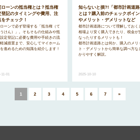
宅ローンの抵当権とは？抵当権
知らないと損?!「都市計画道路
定登記のタイミングや費用、注
とは？購入前のチェックポイン
点をチェック！
やメリット・デメリットなど
ローンで必ず登場する「抵当権（て
都市計画道路について理解しておく
うけん）」。そもそもの仕組みや抵
相場より安く購入できたり、税金が
設定登記に必要な費用や手続きの流
なったりするメリットも！
軽減措置まで、安心してマイホーム
都市計画道路とは何か、購入のメリ
を進めるための知識を紹介します！
ト・デメリットから簡単な調べ方な
かりやすく解説。
-11-01
2025-10-10
1
2
3
4
5
6
7
»