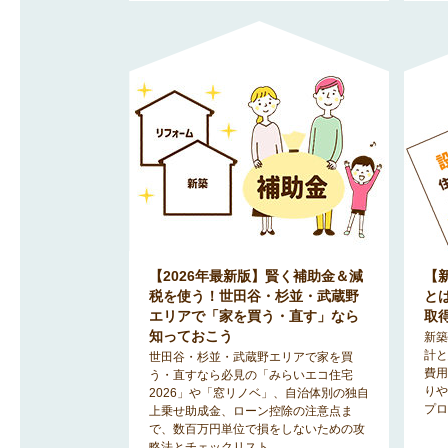
【2026年最新版】賢く補助金＆減
【
税を使う！世田谷・杉並・武蔵野
と
エリアで「家を買う・直す」なら
取
知っておこう
新築
計と
世田谷・杉並・武蔵野エリアで家を買
費用
う・直すなら必見の「みらいエコ住宅
りや
2026」や「窓リノベ」、自治体別の独自
プロ
上乗せ助成金、ローン控除の注意点ま
で、数百万円単位で損をしないための攻
略法とチェックリスト。