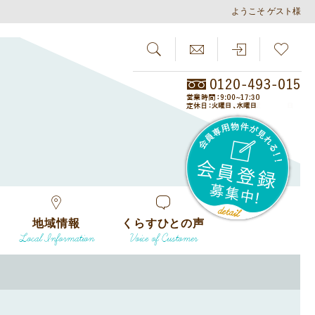
ようこそ ゲスト様
SEARCH
らしさがし
会員
地域情報
くらすひとの声
Local Information
Voice of Customer