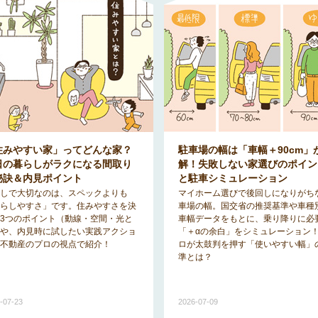
住みやすい家」ってどんな家？
駐車場の幅は「車幅＋90cm」
日の暮らしがラクになる間取り
解！失敗しない家選びのポイン
秘訣＆内見ポイント
と駐車シミュレーション
しで大切なのは、スペックよりも
マイホーム選びで後回しになりがち
らしやすさ」です。住みやすさを決
車場の幅。国交省の推奨基準や車種
3つのポイント（動線・空間・光と
車幅データをもとに、乗り降りに必
や、内見時に試したい実践アクショ
「＋αの余白」をシミュレーション
不動産のプロの視点で紹介！
ロが太鼓判を押す「使いやすい幅」
準とは？
-07-23
2026-07-09