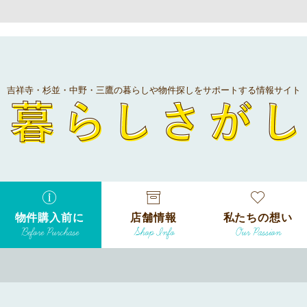
吉祥寺・杉並・中野・三鷹の暮らしや物件探しをサポートする情報サイト
暮
物件購入前に
店舗情報
私たちの想い
Before Purchase
Shop Info
Our Passion
エリアから探
す
エリアから探
吉祥寺本店
沿線
す
/
駅から