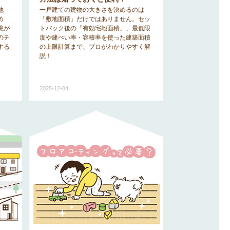
地
一戸建ての建物の大きさを決めるのは
め
「敷地面積」だけではありません。セッ
境が
トバック後の「有効宅地面積」、最低限
のチ
度や建ぺい率・容積率を使った建築面積
する
の上限計算まで、プロがわかりやすく解
説！
2025-12-04