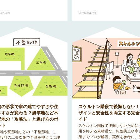
-05-09
2026-04-23
地の形状で家の建てやすさや住
スケルトン階段で後悔しない！
やすさが変わる？旗竿地など不
ザインと安全性を両立する完全
形地の「攻略法」と選び方のポ
イド
ント
スケルトン階段で後悔しないために
用を抑える素材選び、転落防止や寒
地や変形地などの「不整形地」こ
策までプロが解説。実例を参考に、
設計の工夫次第で予算を抑えつつ理