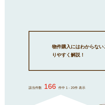
沿線から探す
マンションを
探す
物件購入にはわからない
りやすく解説！
166
該当件数
件中
1
-
20
件 表示