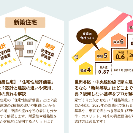
新築住宅】「住宅性能評価書」
世田谷区・中央線沿線で家を建
は？設計と建設の違いや費用、
るなら「断熱等級」はどこまで
得の流れを解説
要？後悔しない基準をプロが解
住宅の「住宅性能評価書」とは？設
家づくりに欠かせない「断熱等級」
建設の2種類の違いや取得にかかる
ロが解説。2025年の義務化で変わ
相場、申請の流れを初心者にも分か
基準や、東京で選ぶべき等級5（ZE
すく解説します。耐震性や断熱性を
準）のメリット、将来の資産価値を
が客観的に証明するメリットは？
選び方は必見です！