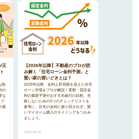
が正
【2026年以降】不動産のプロが読
ト
み解く「住宅ローン金利予測」と
賢い家の買いどきとは？
な駐
2026年以降、金利上昇局面を迎えた住宅
別の
ローン市場をプロが解説！変動・固定金
要な
利の最新予測やおすすめ銀行の比較、失
！プ
敗しないための3つのチェックリストを
の基
参考に、目先の金利に振り回されず、賢
いマイホーム購入のタイミングをつかみ
ましょう。
2026-06-11