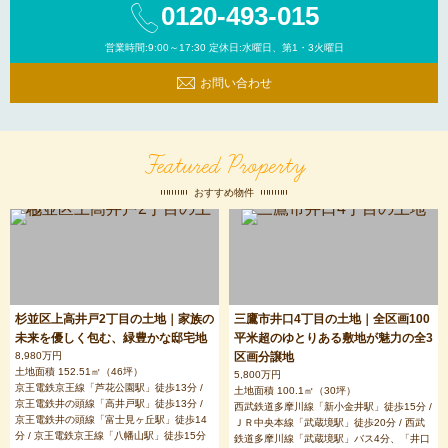
0120-493-015
営業時間:9:00～17:30 定休日:水曜日、第1・3火曜日
お問い合わせ
Featured Property
おすすめ物件
杉並区上高井戸2丁目の土地｜家族の
三鷹市井口4丁目の土地｜全区画100
未来を優しく包む、緑豊かな邸宅地
平米超のゆとりある敷地が魅力の全3
8,980万円
区画分譲地
土地面積 152.51㎡（46坪）
5,800万円
京王電鉄京王線「芦花公園駅」徒歩13分 /
土地面積 100.1㎡（30坪）
京王電鉄井の頭線「高井戸駅」徒歩13分 /
西武鉄道多摩川線「新小金井駅」徒歩15分 /
京王電鉄井の頭線「富士見ヶ丘駅」徒歩14
ＪＲ中央本線「武蔵境駅」徒歩20分 / 西武
分 / 京王電鉄京王線「八幡山駅」徒歩15分
鉄道多摩川線「武蔵境駅」バス4分、「井口