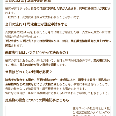
当日の流れ2｜送金手続き開始
融資が実行されると
自分の口座に契約した額が入金され、同時に各支払いが実行
さ
れます。
一般的には、売買代金は振込で支払われることが多いです。
当日の流れ3｜司法書士が登記申請をする
売買代金の支払いが行われたことを司法書士が確認した後、売主から買主へ所有権
移転の手続きが行われます。
登記申請から登記完了までは数週間かかり、後日、登記識別情報通知が買主の元へ
郵送
されます。
融資実行日はいつ？どうやって決めるの？
融資の実行があるため、銀行が開いている日と時間が絶対条件です。
契約書に則っ
て、売主・買主の都合が良い日程を調整
します。
当日はどのくらい時間が必要？
該当者が集合する場合、所要時間は30分～4時間以上と、融資する銀行・振込先の
金融機関などの連携などにより大幅に変わることも。
事前に手続きを行うことで、
当日の集合なしで融資実行・所有権移転をする場合もあります。
気になる場合は、事前に金融機関にどれくらいで終わるか確認しておきましょう。
抵当権の設定についての関連記事はこちら