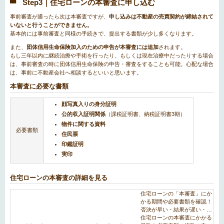
Step3｜住宅ローンの本審査に申し込む
事前審査が通ったら次は本審査ですが、
申し込みは不動産の売買契約が締結されて
いないと行うことができません。
基本的には事前審査と同様の手続きで、提出する書類が少し多くなります。
また、
団体信用生命保険加入のための申告が本審査には追加
されます。
もし三年以内に継続治療や手術を行ったり、もしくは現在治療中だったりする場合
は、事前審査の時に団体信用生命保険の申告・審査をすることも可能。心配な場合
は、事前に不動産会社へ相談するといいと思います。
本審査に必要な書類
顔写真入りの身分証明
公的収入証明関係
（課税証明書、納税証明書3期）
物件に関する資料
必要書類
住民票
印鑑証明
実印
住宅ローンの本審査の詳細を見る