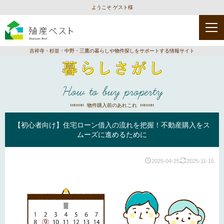
ようこそ ゲスト様
吉祥寺・杉並・中野・三鷹の暮らしや物件探しをサポートする情報サイト
How to buy property
物件購入前のあれこれ
【初心者向け】住宅ローン借入の流れを把握！不動産購入をス
ムーズに進めるために
2025-04-25
2025-11-15