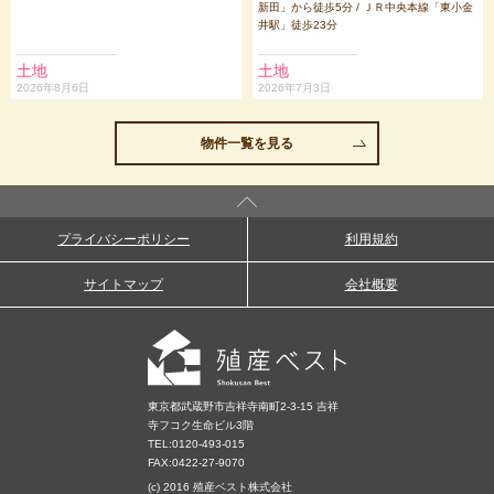
新田」から徒歩5分 / ＪＲ中央本線「東小金
井駅」徒歩23分
土地
土地
2026年8月6日
2026年7月3日
物件一覧を見る
プライバシーポリシー
利用規約
サイトマップ
会社概要
東京都武蔵野市吉祥寺南町2-3-15 吉祥
寺フコク生命ビル3階
TEL:
0120-493-015
FAX:0422-27-9070
(c) 2016 殖産ベスト株式会社