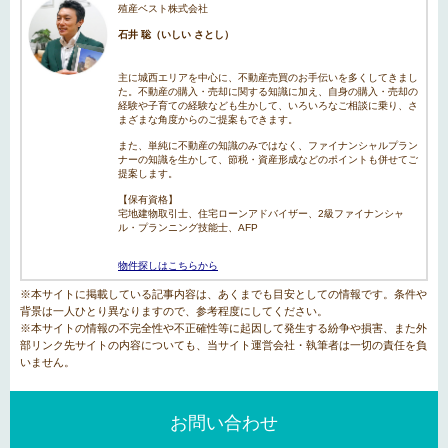
殖産ベスト株式会社
石井 聡（いしい さとし）
主に城西エリアを中心に、不動産売買のお手伝いを多くしてきまし
た。不動産の購入・売却に関する知識に加え、自身の購入・売却の
経験や子育ての経験なども生かして、いろいろなご相談に乗り、さ
まざまな角度からのご提案もできます。
また、単純に不動産の知識のみではなく、ファイナンシャルプラン
ナーの知識を生かして、節税・資産形成などのポイントも併せてご
提案します。
【保有資格】
宅地建物取引士、住宅ローンアドバイザー、2級ファイナンシャ
ル・プランニング技能士、AFP
物件探しはこちらから
※本サイトに掲載している記事内容は、あくまでも目安としての情報です。条件や
背景は一人ひとり異なりますので、参考程度にしてください。
※本サイトの情報の不完全性や不正確性等に起因して発生する紛争や損害、また外
部リンク先サイトの内容についても、当サイト運営会社・執筆者は一切の責任を負
いません。
お問い合わせ