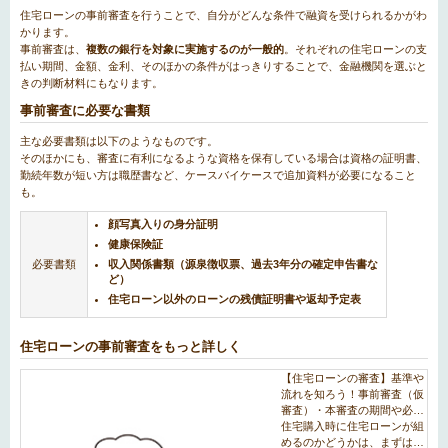
住宅ローンの事前審査を行うことで、自分がどんな条件で融資を受けられるかがわ
かります。
事前審査は、
複数の銀行を対象に実施するのが一般的
。それぞれの住宅ローンの支
払い期間、金額、金利、そのほかの条件がはっきりすることで、金融機関を選ぶと
きの判断材料にもなります。
事前審査に必要な書類
主な必要書類は以下のようなものです。
そのほかにも、審査に有利になるような資格を保有している場合は資格の証明書、
勤続年数が短い方は職歴書など、ケースバイケースで追加資料が必要になること
も。
顔写真入りの身分証明
健康保険証
必要書類
収入関係書類（源泉徴収票、過去3年分の確定申告書な
ど）
住宅ローン以外のローンの残債証明書や返却予定表
住宅ローンの事前審査をもっと詳しく