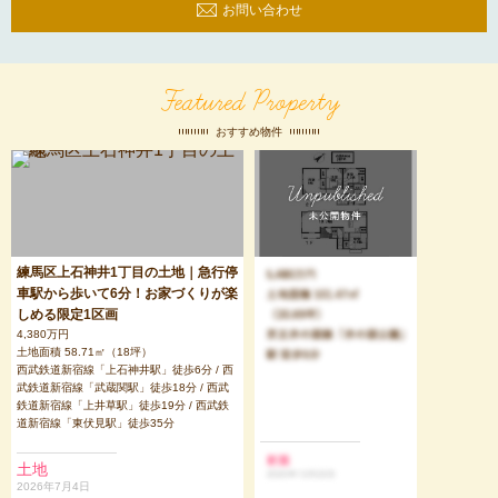
お問い合わせ
Featured Property
おすすめ物件
練馬区上石神井1丁目の土地｜急行停
車駅から歩いて6分！お家づくりが楽
しめる限定1区画
4,380万円
土地面積 58.71㎡（18坪）
西武鉄道新宿線「上石神井駅」徒歩6分 / 西
武鉄道新宿線「武蔵関駅」徒歩18分 / 西武
鉄道新宿線「上井草駅」徒歩19分 / 西武鉄
道新宿線「東伏見駅」徒歩35分
土地
2026年7月4日