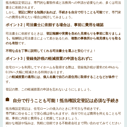
抵当権設定登記は、専門的な書類作成と法務局への申請が必要なため、多くは司法
書士に依頼されます。
しかし、
登記に関する知識があれば、手続きを自分で行うことも可能
です。専門家
への費用を抑えたい場合は検討してみましょう。
ポイント2｜司法書士に依頼する場合は、事前に費用を確認
司法書士に依頼するときは、
登記報酬や実費を含めた見積もりを事前に取りましょ
う。
報酬額は司法書士によって差があるため、
複数の事務所から相見積もりを取る
のも有効
です。
不明な点を丁寧に説明してくれる司法書士を選ぶと安心
ですよ！
ポイント3｜登録免許税の軽減措置の申請を忘れずに
住宅ローンを利用してマイホームを取得する際は、登録免許税が通常の0.4%から
0.1%へ大幅に軽減される特例があります。
この
軽減措置の適用には、個人名義で自己の居住用に取得することなどが条件
で
す。
登記の際、この軽減措置の申請を忘れないようにしましょう。
自分で行うことも可能！抵当権設定登記は必須な手続き
抵当権設定登記は、住宅ローンの借入のときに不可欠な手続きです。
専門家に任せることで安心感は得られますが、自分で行えば費用を抑えることも可
能。事前に内容と費用をよく把握しておきましょう。
細かな相談や悩みは、気軽に信頼できる不動産会社まで問い合わせてみてください