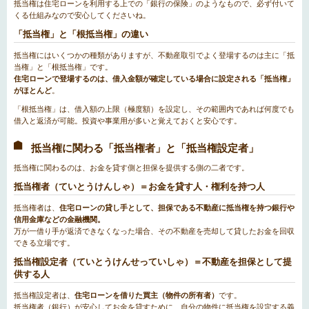
抵当権は住宅ローンを利用する上での「銀行の保険」のようなもので、必ず付いて
くる仕組みなので安心してくださいね。
「抵当権」と「根抵当権」の違い
抵当権にはいくつかの種類がありますが、不動産取引でよく登場するのは主に「抵
当権」と「根抵当権」です。
住宅ローンで登場するのは、借入金額が確定している場合に設定される「抵当権」
がほとんど
。
「根抵当権」は、借入額の上限（極度額）を設定し、その範囲内であれば何度でも
借入と返済が可能。投資や事業用が多いと覚えておくと安心です。
抵当権に関わる「抵当権者」と「抵当権設定者」
抵当権に関わるのは、お金を貸す側と担保を提供する側の二者です。
抵当権者（ていとうけんしゃ）＝お金を貸す人・権利を持つ人
抵当権者は、
住宅ローンの貸し手として、担保である不動産に抵当権を持つ銀行や
信用金庫などの金融機関。
万が一借り手が返済できなくなった場合、その不動産を売却して貸したお金を回収
できる立場です。
抵当権設定者（ていとうけんせっていしゃ）＝不動産を担保として提
供する人
抵当権設定者は、
住宅ローンを借りた買主（物件の所有者）
です。
抵当権者（銀行）が安心してお金を貸すために、自分の物件に抵当権を設定する義