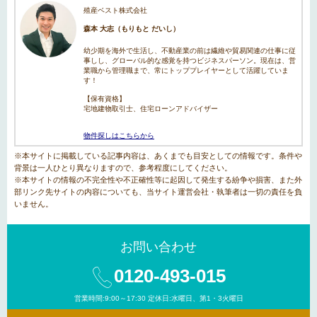
殖産ベスト株式会社
森本 大志（もりもと だいし）
幼少期を海外で生活し、不動産業の前は繊維や貿易関連の仕事に従
事しし、グローバル的な感覚を持つビジネスパーソン。現在は、営
業職から管理職まで、常にトッププレイヤーとして活躍していま
す！
【保有資格】
宅地建物取引士、住宅ローンアドバイザー
物件探しはこちらから
※本サイトに掲載している記事内容は、あくまでも目安としての情報です。条件や
背景は一人ひとり異なりますので、参考程度にしてください。
※本サイトの情報の不完全性や不正確性等に起因して発生する紛争や損害、また外
部リンク先サイトの内容についても、当サイト運営会社・執筆者は一切の責任を負
いません。
お問い合わせ
0120-493-015
営業時間:9:00～17:30 定休日:水曜日、第1・3火曜日