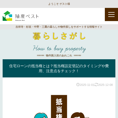
ようこそ ゲスト様
吉祥寺・杉並・中野・三鷹の暮らしや物件探しをサポートする情報サイト
How to buy property
物件購入前のあれこれ
住宅ローンの抵当権とは？抵当権設定登記のタイミングや費
用、注意点をチェック！
2025-11-01
2025-12-08