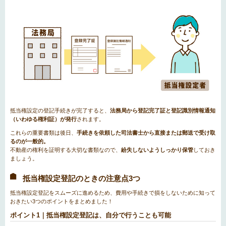
抵当権設定の登記手続きが完了すると、
法務局から登記完了証と登記識別情報通知
（いわゆる権利証）が発行
されます。
これらの重要書類は後日、
手続きを依頼した司法書士から直接または郵送で受け取
るのが一般的。
不動産の権利を証明する大切な書類なので、
紛失しないようしっかり保管
しておき
ましょう。
抵当権設定登記のときの注意点3つ
抵当権設定登記をスムーズに進めるため、費用や手続きで損をしないために知って
おきたい3つのポイントをまとめました！
ポイント1｜抵当権設定登記は、自分で行うことも可能