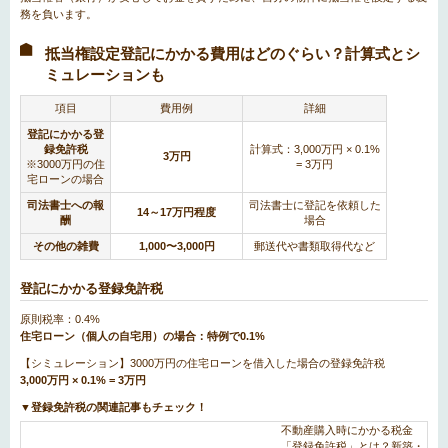
務を負います。
抵当権設定登記にかかる費用はどのぐらい？計算式とシ
ミュレーションも
項目
費用例
詳細
登記にかかる登
録免許税
計算式：3,000万円 × 0.1%
3万円
※3000万円の住
= 3万円
宅ローンの場合
司法書士への報
司法書士に登記を依頼した
14～17万円程度
酬
場合
その他の雑費
1,000〜3,000円
郵送代や書類取得代など
登記にかかる登録免許税
原則税率：0.4%
住宅ローン（個人の自宅用）の場合：特例で0.1%
【シミュレーション】3000万円の住宅ローンを借入した場合の登録免許税
3,000万円 × 0.1% = 3万円
▼登録免許税の関連記事もチェック！