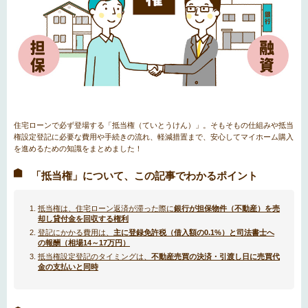
住宅ローンで必ず登場する「抵当権（ていとうけん）」。そもそもの仕組みや抵当
権設定登記に必要な費用や手続きの流れ、軽減措置まで、安心してマイホーム購入
を進めるための知識をまとめました！
「抵当権」について、この記事でわかるポイント
抵当権は、住宅ローン返済が滞った際に
銀行が担保物件（不動産）を売
却し貸付金を回収する権利
登記にかかる費用は、
主に登録免許税（借入額の0.1%）と司法書士へ
の報酬（相場14～17万円）
抵当権設定登記のタイミングは、
不動産売買の決済・引渡し日に売買代
金の支払いと同時