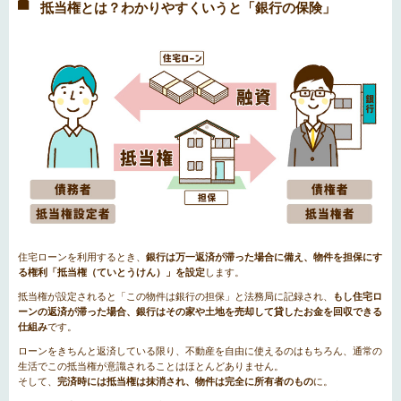
抵当権とは？わかりやすくいうと「銀行の保険」
住宅ローンを利用するとき、
銀行は万一返済が滞った場合に備え、物件を担保にす
る権利「抵当権（ていとうけん）」を設定
します。
抵当権が設定されると「この物件は銀行の担保」と法務局に記録され、
もし住宅ロ
ーンの返済が滞った場合、銀行はその家や土地を売却して貸したお金を回収できる
仕組み
です。
ローンをきちんと返済している限り、不動産を自由に使えるのはもちろん、通常の
生活でこの抵当権が意識されることはほとんどありません。
そして、
完済時には抵当権は抹消され、物件は完全に所有者のもの
に。