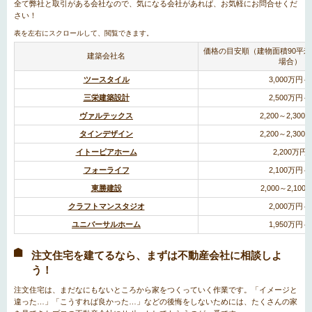
全て弊社と取引がある会社なので、気になる会社があれば、お気軽にお問合せくだ
さい！
価格の目安順（建物面積90平米
建築会社名
場合）
ツースタイル
3,000万円～
三栄建築設計
2,500万円～
ヴァルテックス
2,200～2,300
タインデザイン
2,200～2,300
イトーピアホーム
2,200万円
フォーライフ
2,100万円～
東勝建設
2,000～2,100
クラフトマンスタジオ
2,000万円～
ユニバーサルホーム
1,950万円～
注文住宅を建てるなら、まずは不動産会社に相談しよ
う！
注文住宅は、まだなにもないところから家をつくっていく作業です。「イメージと
違った…」「こうすれば良かった…」などの後悔をしないためには、たくさんの家