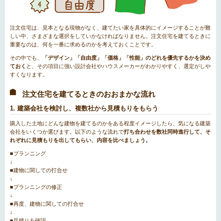
注文住宅は、見本となる現物がなく、建てたい家を具体的にイメージすることが難
しい中、さまざまな選択をしていかなければなりません。注文住宅を建てるときに
重要なのは、何を一番に求めるのかを考えておくことです。
その中でも、
「デザイン」「自由度」「価格」「性能」のどれを優先するかを決め
ておく
と、その項目に強い設計会社やハウスメーカーがわかりやすく、選定がしや
すくなります。
注文住宅を建てるときのおおまかな流れ
1. 建築会社を検討し、複数社から見積もりをもらう
購入した土地にどんな建物を建てるのかをある程度イメージしたら、気になる建築
会社をいくつか選びます。以下のような流れで
打ち合わせを数社同時進行して、そ
れぞれに見積もりを出してもらい、内容を比べましょう。
■プランニング
↓
■建物に関しての打合せ
↓
■プランニングの修正
↓
■再度、建物に関しての打合せ
↓
■見積りを確認