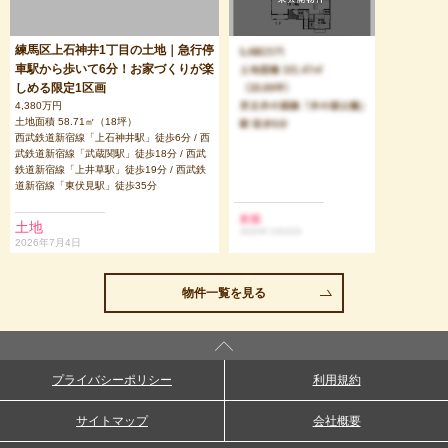
練馬区上石神井1丁目の土地｜急行停
車駅から歩いて6分！お家づくりが楽
しめる限定1区画
4,380万円
土地面積 58.71㎡（18坪）
西武鉄道新宿線「上石神井駅」徒歩6分 / 西
武鉄道新宿線「武蔵関駅」徒歩18分 / 西武
鉄道新宿線「上井草駅」徒歩19分 / 西武鉄
道新宿線「東伏見駅」徒歩35分
土地
2026年7月4日
物件一覧を見る
プライバシーポリシー
利用規約
サイトマップ
会社概要