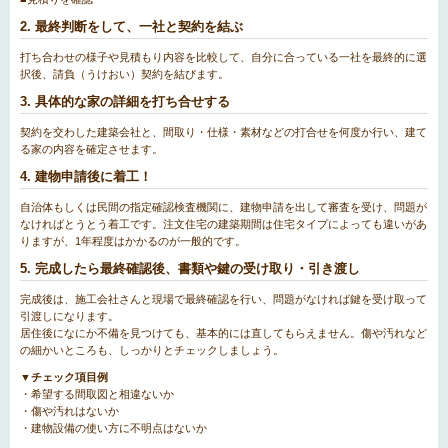
2. 最終判断をして、一社と契約を結ぶ
打ち合わせの様子や見積もり内容を比較して、自分に合っている一社を最終的に選
択後、請負（うけおい）契約を結びます。
3. 具体的な家の詳細を打ち合せする
契約を交わした建築会社と、間取り・仕様・素材などの打合せを何度か行い、建て
る家の内容を確定させます。
4. 建物申請後に着工！
自治体もしくは民間の指定確認検査機関に、建物申請を出して審査を受け、問題が
なければとうとう着工です。注文住宅の建築期間は住宅タイプによっても違いがあ
りますが、1年程度はかかるのが一般的です。
5. 完成したら最終確認後、書類や鍵の受け取り・引き渡し
完成後は、施工会社さんと現場で最終確認を行い、問題がなければ鍵を受け取って
引渡しになります。
居住後になにか不備を見つけても、基本的には直してもらえません。傷や汚れなど
の細かいところも、しっかりとチェックしましょう。
▼チェック項目例
・希望する間取図と相違ないか
・傷や汚れはないか
・建物設備の使い方に不明点はないか