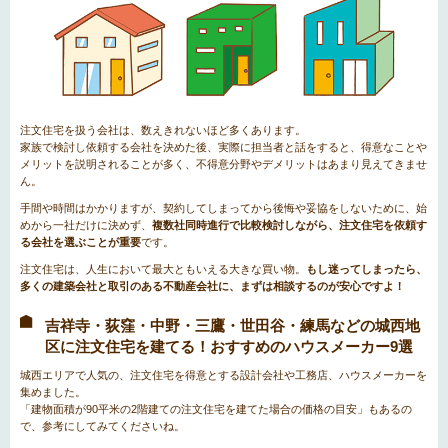
注文住宅を扱う会社は、数えきれないほど多くあります。
家族で検討し依頼する会社を決めた後、実際に担当者と話をすると、得意なことや
メリットを説明されることが多く、不得意分野やデメリットはあまり見えてきませ
ん。
手間や時間はかかりますが、契約してしまってから後悔や妥協をしないために、始
めから一社だけに決めず、
複数社同時進行で比較検討しながら、注文住宅を依頼す
る会社を選ぶことが重要
です。
注文住宅は、人生において最大ともいえる大きな買い物。
もし迷ってしまったら、
多くの建築会社と取引のある不動産会社に、まずは相談するのが安心ですよ！
吉祥寺・荻窪・中野・三鷹・世田谷・練馬などの城西地
区に注文住宅を建てる！おすすめのハウスメーカー9選
城西エリアで人気の、注文住宅を得意とする設計会社や工務店、ハウスメーカーを
集めました。
「建物面積が90平米の2階建ての注文住宅を建てた場合の価格の目安」もあるの
で、参考にしてみてくださいね。