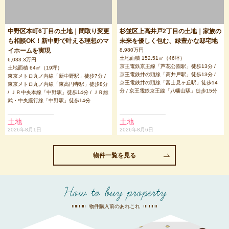
中野区本町6丁目の土地｜間取り変更
杉並区上高井戸2丁目の土地｜家族の
も相談OK！新中野で叶える理想のマ
未来を優しく包む、緑豊かな邸宅地
イホームを実現
8,980万円
土地面積 152.51㎡（46坪）
6,033.3万円
京王電鉄京王線「芦花公園駅」徒歩13分 /
土地面積 64㎡（19坪）
京王電鉄井の頭線「高井戸駅」徒歩13分 /
東京メトロ丸ノ内線「新中野駅」徒歩7分 /
京王電鉄井の頭線「富士見ヶ丘駅」徒歩14
東京メトロ丸ノ内線「東高円寺駅」徒歩8分
分 / 京王電鉄京王線「八幡山駅」徒歩15分
/ ＪＲ中央本線「中野駅」徒歩14分 / ＪＲ総
武・中央緩行線「中野駅」徒歩14分
土地
土地
2026年8月1日
2026年8月6日
物件一覧を見る
How to buy property
物件購入前のあれこれ