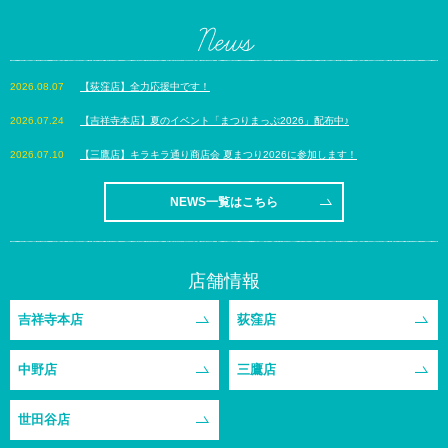
News
【荻窪店】全力応援中です！
【吉祥寺本店】夏のイベント「まつりまっぷ2026」配布中♪
【三鷹店】キラキラ通り商店会 夏まつり2026に参加します！
NEWS一覧はこちら
店舗情報
吉祥寺本店
荻窪店
中野店
三鷹店
世田谷店