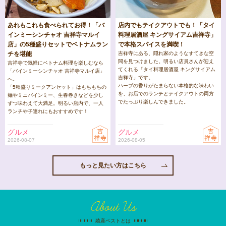
あれもこれも食べられてお得！「バ
店内でもテイクアウトでも！「タイ
インミーシンチャオ 吉祥寺マルイ
料理居酒屋 キングサイアム吉祥寺」
店」の5種盛りセットでベトナムラン
で本格スパイスを満喫！
チを堪能
吉祥寺にある、隠れ家のようなすてきな空
間を見つけました。明るい店員さんが迎え
吉祥寺で気軽にベトナム料理を楽しむなら
てくれる「タイ料理居酒屋 キングサイアム
「バインミーシンチャオ 吉祥寺マルイ店」
吉祥寺」です。
へ。
ハーブの香りがたまらない本格的な味わい
「5種盛りミークアンセット」はもちもちの
を、お店でのランチとテイクアウトの両方
麺やミニバインミー、生春巻きなどを少し
でたっぷり楽しんできました。
ずつ味わえて大満足。明るい店内で、一人
ランチや子連れにもおすすめです！
グルメ
グルメ
2026-08-07
2026-08-05
もっと見たい方はこちら
About Us
殖産ベストとは