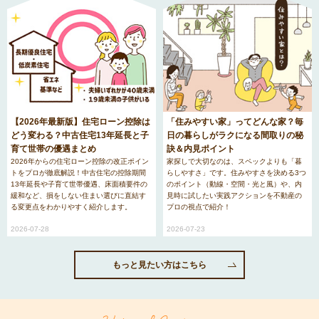
【2026年最新版】住宅ローン控除は
「住みやすい家」ってどんな家？毎
どう変わる？中古住宅13年延長と子
日の暮らしがラクになる間取りの秘
育て世帯の優遇まとめ
訣＆内見ポイント
2026年からの住宅ローン控除の改正ポイン
家探しで大切なのは、スペックよりも「暮
トをプロが徹底解説！中古住宅の控除期間
らしやすさ」です。住みやすさを決める3つ
13年延長や子育て世帯優遇、床面積要件の
のポイント（動線・空間・光と風）や、内
緩和など、損をしない住まい選びに直結す
見時に試したい実践アクションを不動産の
る変更点をわかりやすく紹介します。
プロの視点で紹介！
2026-07-28
2026-07-23
もっと見たい方はこちら