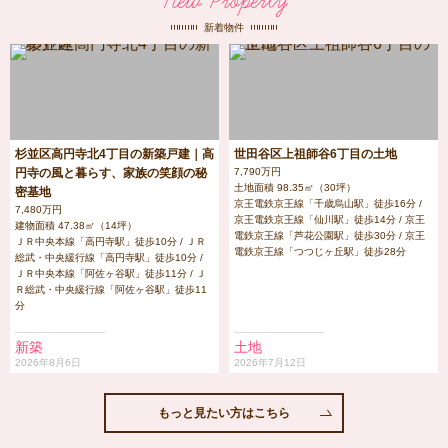
New Property
新着物件
杉並区高円寺北4丁目の新築戸建｜高
世田谷区上祖師谷6丁目の土地
円寺の風と暮らす、家族の笑顔の秘
7,790万円
土地面積 98.35㎡（30坪）
密基地
京王電鉄京王線「千歳烏山駅」徒歩16分 /
7,480万円
京王電鉄京王線「仙川駅」徒歩14分 / 京王
建物面積 47.38㎡（14坪）
電鉄京王線「芦花公園駅」徒歩30分 / 京王
ＪＲ中央本線「高円寺駅」徒歩10分 / ＪＲ
電鉄京王線「つつじヶ丘駅」徒歩28分
総武・中央緩行線「高円寺駅」徒歩10分 /
ＪＲ中央本線「阿佐ヶ谷駅」徒歩11分 / Ｊ
Ｒ総武・中央緩行線「阿佐ヶ谷駅」徒歩11
分
新築
土地
2026年8月6日
2026年7月12日
もっと見たい方はこちら