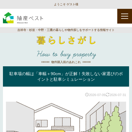
ようこそ ゲスト様
吉祥寺・杉並・中野・三鷹の暮らしや物件探しをサポートする情報サイト
How to buy property
物件購入前のあれこれ
駐車場の幅は「車幅＋90cm」が正解！失敗しない家選びのポ
イントと駐車シミュレーション
2026-07-09
2026-07-31