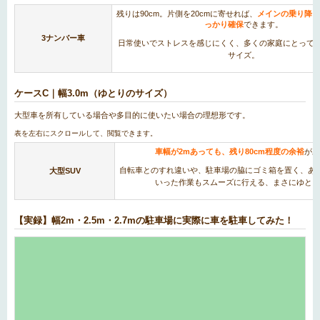
残りは90cm。片側を20cmに寄せれば、
メインの乗り降り
っかり確保
できます。
3ナンバー車
日常使いでストレスを感じにくく、多くの家庭にとって
サイズ。
ケースC｜幅3.0m（ゆとりのサイズ）
大型車を所有している場合や多目的に使いたい場合の理想形です。
車幅が2mあっても、残り80cm程度の余裕
があ
自転車とのすれ違いや、駐車場の脇にゴミ箱を置く、あ
大型SUV
いった作業もスムーズに行える、まさにゆとり
【実録】幅2m・2.5m・2.7mの駐車場に実際に車を駐車してみた！