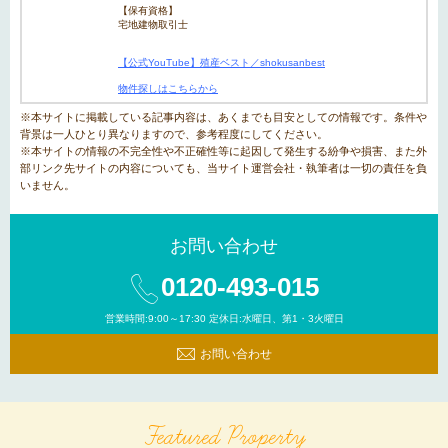
【保有資格】
宅地建物取引士
【公式YouTube】殖産ベスト／shokusanbest
物件探しはこちらから
※本サイトに掲載している記事内容は、あくまでも目安としての情報です。条件や
背景は一人ひとり異なりますので、参考程度にしてください。
※本サイトの情報の不完全性や不正確性等に起因して発生する紛争や損害、また外
部リンク先サイトの内容についても、当サイト運営会社・執筆者は一切の責任を負
いません。
お問い合わせ
0120-493-015
営業時間:9:00～17:30 定休日:水曜日、第1・3火曜日
お問い合わせ
Featured Property