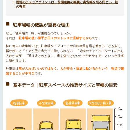
現地のチェックポイントは、前面道路の幅員と実質幅を削る雨どい・柱
の有無
駐車場幅の確認が重要な理由
なぜ、駐車場の「幅」が重要なのでしょうか。
それは、
駐車場の使い勝手が日々のストレスに直結するから
です。
特に都内の密集地では、駐車場がアプローチや自転車置き場を兼ねることも多く、
幅が狭いと「ドアが壁に当たって降りられない」「荷物やチャイルドシートの出し
入れが大変」「通り抜けのときに、車を傷つけないかヒヤヒヤする」といった後悔
に繋がります。
駐車場は
車が入ればいいのではなく、人が安全・快適に動けるかという 視点で確
認することが不可欠
です。
基本データ｜駐車スペースの推奨サイズと車幅の目安