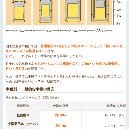
国土交通省の指針では、
普通乗用車1台あたりの駐車スペースとして「幅2.5m × 長
さ6.0m」以上が推奨
されています。
しかし、これはあくまで標準的な車を基準にしたもの。
近年の人気車種である
SUVやミニバンは車幅が広く、2.5mという幅では最低限に
近いと感じる
のが現実です。
なお、都内では車庫スペースを大きく取れない物件も多いため、長さに関しては5
ｍあれば問題ないケースが一般的です。
車種別｜一般的な車幅の目安
車種区分
全幅の目安
代表的な車種
軽自動車
約1.48m
N-BOX、タント
小型乗用車（5ナンバ
約1.7m
フィット、ヤリス
ー）