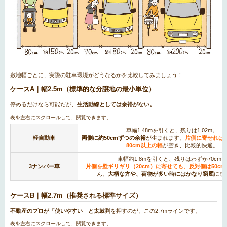
敷地幅ごとに、実際の駐車環境がどうなるかを比較してみましょう！
ケースA｜幅2.5m（標準的な分譲地の最小単位）
停めるだけなら可能だが、
生活動線としては余裕がない。
車幅1.48mを引くと、残りは1.02m。
軽自動車
両側に約50cmずつの余裕
が生まれます。
片側に寄せれば
80cm以上の幅
が空き、比較的快適。
車幅約1.8mを引くと、残りはわずか70cm。
3ナンバー車
片側を壁ギリギリ（20cm）に寄せても、反対側は50cm
ん。
大柄な方や、荷物が多い時にはかなり窮屈
に感
ケースB｜幅2.7m（推奨される標準サイズ）
不動産のプロが「使いやすい」と太鼓判
を押すのが、この2.7mラインです。