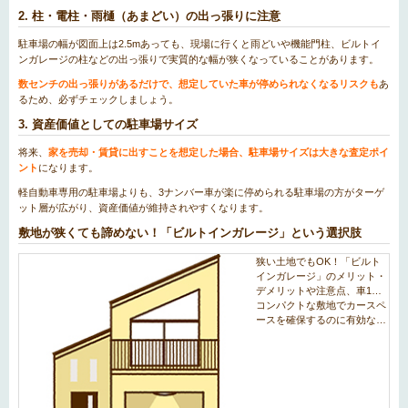
2. 柱・電柱・雨樋（あまどい）の出っ張りに注意
駐車場の幅が図面上は2.5mあっても、現場に行くと雨どいや機能門柱、ビルトイ
ンガレージの柱などの出っ張りで実質的な幅が狭くなっていることがあります。
数センチの出っ張りがあるだけで、想定していた車が停められなくなるリスクも
あ
るため、必ずチェックしましょう。
3. 資産価値としての駐車場サイズ
将来、
家を売却・賃貸に出すことを想定した場合、駐車場サイズは大きな査定ポイ
ント
になります。
軽自動車専用の駐車場よりも、3ナンバー車が楽に停められる駐車場の方がターゲ
ット層が広がり、資産価値が維持されやすくなります。
敷地が狭くても諦めない！「ビルトインガレージ」という選択肢