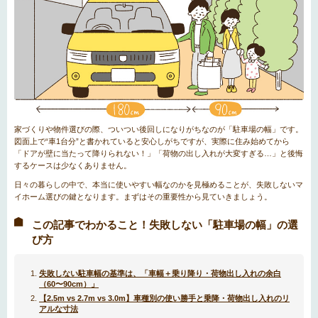
家づくりや物件選びの際、ついつい後回しになりがちなのが「駐車場の幅」です。
図面上で“車1台分”と書かれていると安心しがちですが、実際に住み始めてから
「ドアが壁に当たって降りられない！」「荷物の出し入れが大変すぎる…」と後悔
するケースは少なくありません。
日々の暮らしの中で、本当に使いやすい幅なのかを見極めることが、失敗しないマ
イホーム選びの鍵となります。まずはその重要性から見ていきましょう。
この記事でわかること！失敗しない「駐車場の幅」の選
び方
失敗しない駐車幅の基準は、「車幅＋乗り降り・荷物出し入れの余白
（60〜90cm）」
【2.5m vs 2.7m vs 3.0m】車種別の使い勝手と乗降・荷物出し入れのリ
アルな寸法