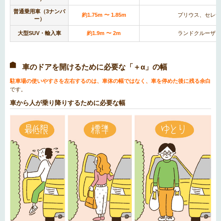
普通乗用車（3ナンバ
約1.75m 〜 1.85m
プリウス、セレナ
ー）
大型SUV・輸入車
約1.9m 〜 2m
ランドクルーザー
車のドアを開けるために必要な「＋α」の幅
駐車場の使いやすさを左右するのは、車体の幅ではなく、車を停めた後に残る余白
です。
車から人が乗り降りするために必要な幅