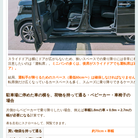
スライドドアは横にドアが広がらないため、狭いスペースでの乗り降りには非常に有
注意したいのは「運転席」。
ミニバンの多くは、後席がスライドドアでも運転席は通
ア）。
結局、
運転手が降りるためのスペース（最低60cm〜）は確保しなければなりません
転席側だけ広くなっているカースペースも多く、スムーズに乗り降りできるケースが
駐車場に停めた車の横を、荷物を持って通る・ベビーカー・車椅子の
場合
片側からベビーカーで乗り降りしたい場合、例えば
車幅1.8mの車 + 0.9m = 2.7mの
幅が必要になる
計算です。
買い物袋を持って通る
約70cm＋車幅