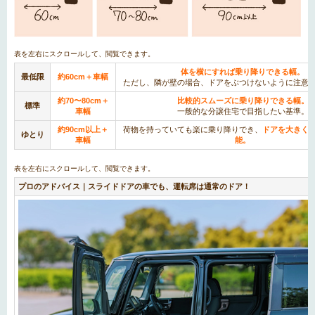
体を横にすれば乗り降りできる幅。
最低限
約60cm＋車幅
ただし、隣が壁の場合、ドアをぶつけないように注意
約70〜80cm＋
比較的スムーズに乗り降りできる幅。
標準
車幅
一般的な分譲住宅で目指したい基準。
約90cm以上＋
荷物を持っていても楽に乗り降りでき、
ドアを大きく
ゆとり
車幅
能。
プロのアドバイス｜スライドドアの車でも、運転席は通常のドア！