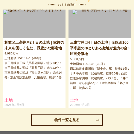
おすすめ物件
杉並区上高井戸2丁目の土地｜家族の
三鷹市井口4丁目の土地｜全区画100
未来を優しく包む、緑豊かな邸宅地
平米超のゆとりある敷地が魅力の全3
8,980万円
区画分譲地
土地面積 152.51㎡（46坪）
5,800万円
京王電鉄京王線「芦花公園駅」徒歩13分 /
土地面積 100.1㎡（30坪）
京王電鉄井の頭線「高井戸駅」徒歩13分 /
西武鉄道多摩川線「新小金井駅」徒歩15分 /
京王電鉄井の頭線「富士見ヶ丘駅」徒歩14
ＪＲ中央本線「武蔵境駅」徒歩20分 / 西武
分 / 京王電鉄京王線「八幡山駅」徒歩15分
鉄道多摩川線「武蔵境駅」バス4分、「井口
新田」から徒歩5分 / ＪＲ中央本線「東小金
井駅」徒歩23分
土地
土地
2026年8月6日
2026年7月3日
物件一覧を見る