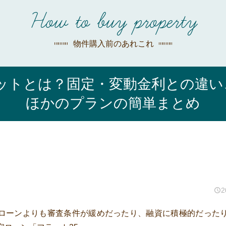
探す
How to buy property
荻窪店
沿線
/
駅から
探す
物件購入前のあれこれ
中野店
ットとは？固定・変動金利との違い
三鷹店
ほかのプランの簡単まとめ
世田谷店
2
ローンよりも審査条件が緩めだったり、融資に積極的だった