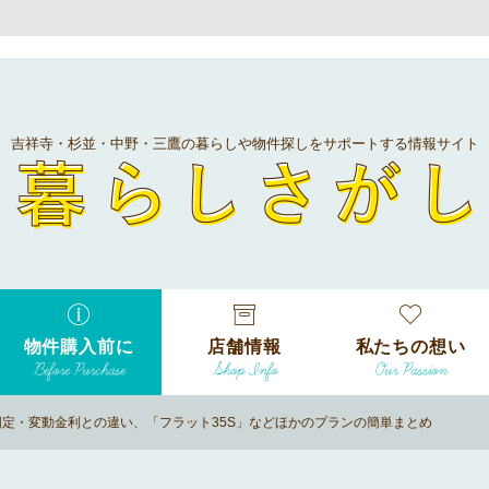
吉祥寺・杉並・中野・三鷹の暮らしや物件探しをサポートする情報サイト
暮
物件購入前に
店舗情報
私たちの想い
Before Purchase
Shop Info
Our Passion
エリアから探
す
固定・変動金利との違い、「フラット35S」などほかのプランの簡単まとめ
エリアから探
吉祥寺本店
沿線
す
/
駅から