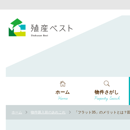
ホーム
物件さがし
Home
Property Search
戸建てを探す
ホーム
物件購入前のあれこれ
「フラット35」のメリットとは？
土地を探す