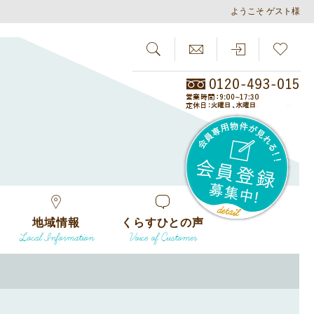
ようこそ ゲスト様
SEARCH
らしさがし
会員
地域情報
くらすひとの声
Local Information
Voice of Customer