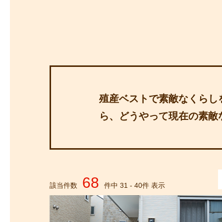
探
沿線から探す
沿
探
マンションを
探す
殖産ベストで素敵なくらし
ら、どうやって現在の素敵
68
該当件数
件中
31
-
40
件 表示