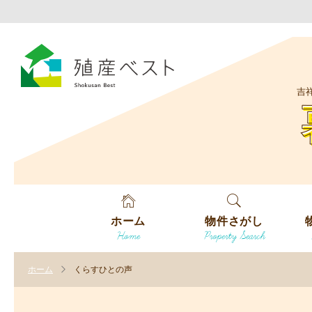
吉
ホーム
物件さがし
Home
Property Search
戸建てを探す
エ
す
ホーム
くらすひとの声
土地を探す
エ
沿
す