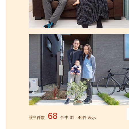
68
該当件数
件中
31
-
40
件 表示