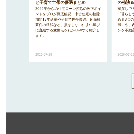
のヒント
と子育て世帯の優遇まとめ
の秘訣
みを解消
2026年からの住宅ローン控除の改正ポイ
家探しで
「2階リビ
ントをプロが徹底解説！中古住宅の控除
「暮らし
宅事情を知
期間13年延長や子育て世帯優遇、床面積
める3つ
ットと後悔
要件の緩和など、損をしない住まい選び
風）や、
に直結する変更点をわかりやすく紹介し
ンを不動
ます。
2026-07-28
2026-07-2