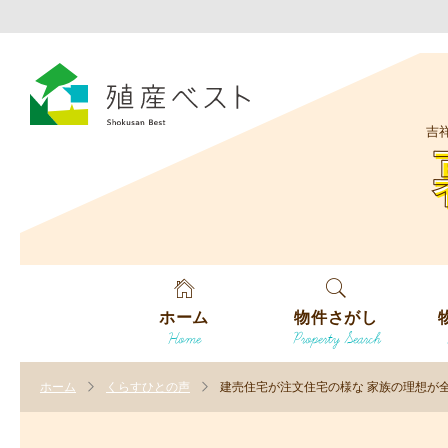
吉
ホーム
物件さがし
Home
Property Search
戸建てを探す
エ
す
ホーム
くらすひとの声
建売住宅が注文住宅の様な 家族の理想が
土地を探す
エ
沿
す