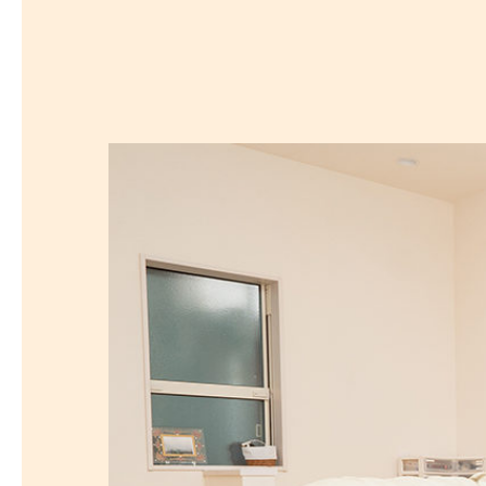
探
沿線から探す
沿
探
マンションを
探す