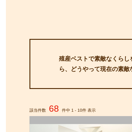
探
沿線から探す
沿
探
マンションを
探す
殖産ベストで素敵なくらし
ら、どうやって現在の素敵
68
該当件数
件中
1
-
10
件 表示