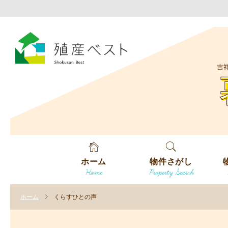
吉
ホーム
物件さがし
Home
Property Search
戸建てを探す
エ
す
ホーム
くらすひとの声
土地を探す
エ
沿
す