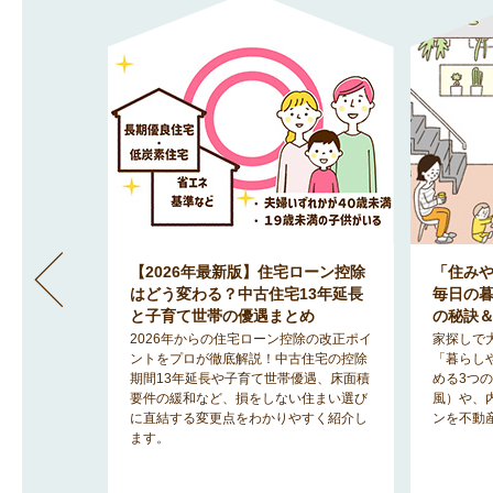
」間取りが
【2026年最新版】住宅ローン控除
「住み
地で明る
はどう変わる？中古住宅13年延長
毎日の
のヒント
と子育て世帯の優遇まとめ
の秘訣
みを解消
2026年からの住宅ローン控除の改正ポイ
家探しで
「2階リビ
ントをプロが徹底解説！中古住宅の控除
「暮らし
宅事情を知
期間13年延長や子育て世帯優遇、床面積
める3つ
ットと後悔
要件の緩和など、損をしない住まい選び
風）や、
に直結する変更点をわかりやすく紹介し
ンを不動
ます。