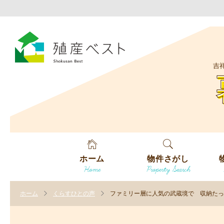
吉
ホーム
物件さがし
Home
Property Search
戸建てを探す
エ
す
ホーム
くらすひとの声
ファミリー層に人気の武蔵境で 収納たっ
土地を探す
エ
沿
す