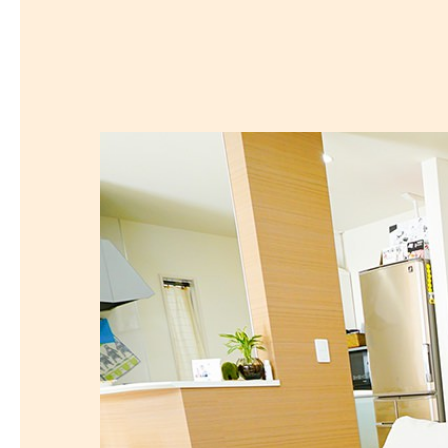
探
沿線から探す
沿
探
マンションを
探す