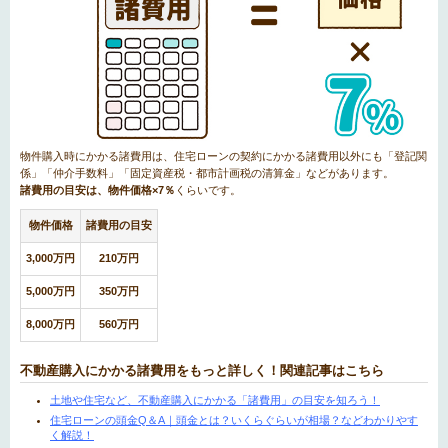
物件購入時にかかる諸費用は、住宅ローンの契約にかかる諸費用以外にも「登記関
係」「仲介手数料」「固定資産税・都市計画税の清算金」などがあります。
諸費用の目安は、物件価格×7％
くらいです。
物件価格
諸費用の目安
3,000万円
210万円
5,000万円
350万円
8,000万円
560万円
不動産購入にかかる諸費用をもっと詳しく！関連記事はこちら
土地や住宅など、不動産購入にかかる「諸費用」の目安を知ろう！
住宅ローンの頭金Q＆A｜頭金とは？いくらぐらいが相場？などわかりやす
く解説！