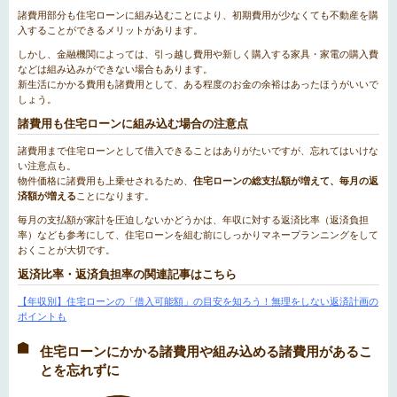
諸費用部分も住宅ローンに組み込むことにより、初期費用が少なくても不動産を購
入することができるメリットがあります。
しかし、金融機関によっては、引っ越し費用や新しく購入する家具・家電の購入費
などは組み込みができない場合もあります。
新生活にかかる費用も諸費用として、ある程度のお金の余裕はあったほうがいいで
しょう。
諸費用も住宅ローンに組み込む場合の注意点
諸費用まで住宅ローンとして借入できることはありがたいですが、忘れてはいけな
い注意点も。
物件価格に諸費用も上乗せされるため、
住宅ローンの総支払額が増えて、毎月の返
済額が増える
ことになります。
毎月の支払額が家計を圧迫しないかどうかは、年収に対する返済比率（返済負担
率）なども参考にして、住宅ローンを組む前にしっかりマネープランニングをして
おくことが大切です。
返済比率・返済負担率の関連記事はこちら
【年収別】住宅ローンの「借入可能額」の目安を知ろう！無理をしない返済計画の
ポイントも
住宅ローンにかかる諸費用や組み込める諸費用があるこ
とを忘れずに