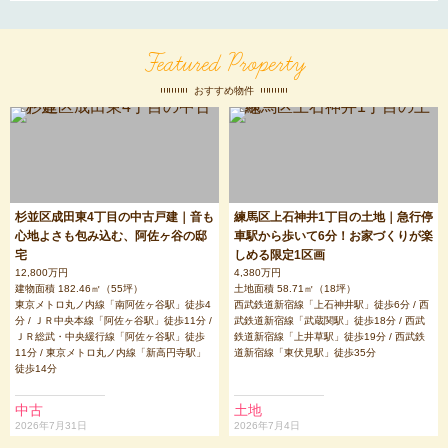
Featured Property
おすすめ物件
杉並区成田東4丁目の中古戸建｜音も
練馬区上石神井1丁目の土地｜急行停
心地よさも包み込む、阿佐ヶ谷の邸
車駅から歩いて6分！お家づくりが楽
宅
しめる限定1区画
12,800万円
4,380万円
建物面積 182.46㎡（55坪）
土地面積 58.71㎡（18坪）
東京メトロ丸ノ内線「南阿佐ヶ谷駅」徒歩4
西武鉄道新宿線「上石神井駅」徒歩6分 / 西
分 / ＪＲ中央本線「阿佐ヶ谷駅」徒歩11分 /
武鉄道新宿線「武蔵関駅」徒歩18分 / 西武
ＪＲ総武・中央緩行線「阿佐ヶ谷駅」徒歩
鉄道新宿線「上井草駅」徒歩19分 / 西武鉄
11分 / 東京メトロ丸ノ内線「新高円寺駅」
道新宿線「東伏見駅」徒歩35分
徒歩14分
中古
土地
2026年7月31日
2026年7月4日