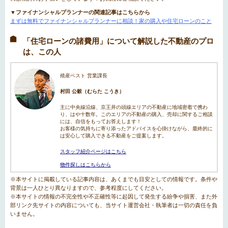
▼ファイナンシャルプランナーの関連記事はこちらから
まずは無料でファイナンシャルプランナーに相談！家の購入や住宅ローンのこと
「住宅ローンの諸費用」について解説した不動産のプロ
は、この人
殖産ベスト 営業課長
村田 公穀（むらた こうき）
主に中央線沿線、京王井の頭線エリアの不動産に地域密着で携わ
り、はや十数年。このエリアの不動産の購入、売却に関するご相談
には、自信をもってお答えします！
お客様の気持ちに寄り添ったアドバイスを心掛けながら、最終的に
は安心して購入できる不動産をご提案します。
スタッフ紹介ページはこちら
物件探しはこちらから
※本サイトに掲載している記事内容は、あくまでも目安としての情報です。条件や
背景は一人ひとり異なりますので、参考程度にしてください。
※本サイトの情報の不完全性や不正確性等に起因して発生する紛争や損害、また外
部リンク先サイトの内容についても、当サイト運営会社・執筆者は一切の責任を負
いません。