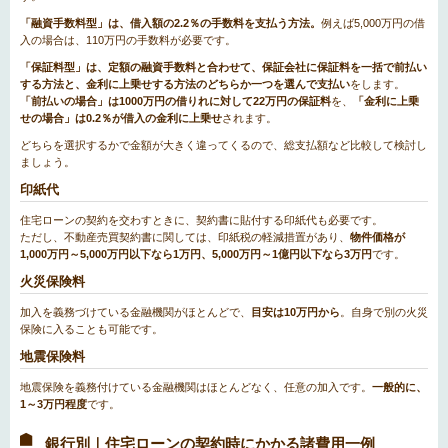
「融資手数料型」は、借入額の2.2％の手数料を支払う方法。
例えば5,000万円の借
入の場合は、110万円の手数料が必要です。
「保証料型」は、定額の融資手数料と合わせて、保証会社に保証料を一括で前払い
する方法と、金利に上乗せする方法のどちらか一つを選んで支払い
をします。
「前払いの場合」は1000万円の借りれに対して22万円の保証料
を、
「金利に上乗
せの場合」は0.2％が借入の金利に上乗せ
されます。
どちらを選択するかで金額が大きく違ってくるので、総支払額など比較して検討し
ましょう。
印紙代
住宅ローンの契約を交わすときに、契約書に貼付する印紙代も必要です。
ただし、不動産売買契約書に関しては、印紙税の軽減措置があり、
物件価格が
1,000万円～5,000万円以下なら1万円、5,000万円～1億円以下なら3万円
です。
火災保険料
加入を義務づけている金融機関がほとんどで、
目安は10万円から
。自身で別の火災
保険に入ることも可能です。
地震保険料
地震保険を義務付けている金融機関はほとんどなく、任意の加入です。
一般的に、
1～3万円程度
です。
銀行別｜住宅ローンの契約時にかかる諸費用一例