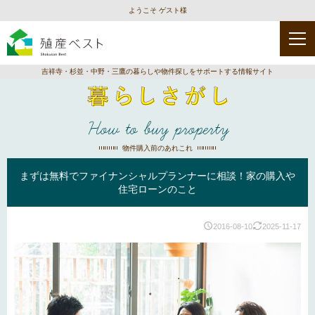
ようこそ ゲスト様
吉祥寺・杉並・中野・三鷹の暮らしや物件探しをサポートする情報サイト
How to buy property
物件購入前のあれこれ
まずは無料でファイナンシャルプランナーに相談！家の購入や
住宅ローンのこと
2016-08-10
2025-11-17