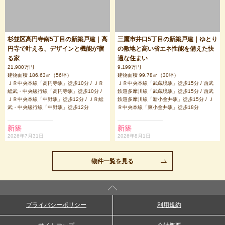
杉並区高円寺南5丁目の新築戸建｜高
三鷹市井口5丁目の新築戸建｜ゆとり
円寺で叶える、デザインと機能が宿
の敷地と高い省エネ性能を備えた快
る家
適な住まい
21,980万円
9,199万円
建物面積 186.63㎡（56坪）
建物面積 99.78㎡（30坪）
ＪＲ中央本線「高円寺駅」徒歩10分 / ＪＲ
ＪＲ中央本線「武蔵境駅」徒歩15分 / 西武
総武・中央緩行線「高円寺駅」徒歩10分 /
鉄道多摩川線「武蔵境駅」徒歩15分 / 西武
ＪＲ中央本線「中野駅」徒歩12分 / ＪＲ総
鉄道多摩川線「新小金井駅」徒歩15分 / Ｊ
武・中央緩行線「中野駅」徒歩12分
Ｒ中央本線「東小金井駅」徒歩18分
新築
新築
2026年7月31日
2026年8月1日
物件一覧を見る
プライバシーポリシー
利用規約