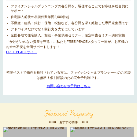
ファイナンシャルプランニングの各分野を、駆使することでお客様を総合的に
サポート
住宅購入前後の相談件数年間2,000件超
不動産・建築・銀行・保険・税務など、各分野を深く経験した専門家集団です
アドバイスだけでなく実行力を大切にしています
全国各地で住宅購入、相続・事業承継セミナー、確定申告セミナー講師実施
「かけがいのない資産を守る」。私たちFREE PEACEスタッフ一同が、お客様の
お金の不安を全面サポートします！
FREE PEACEサイト
殖産ベストで物件を検討されている方は、ファイナンシャルプランナーへのご相談
は無料！個別相談のため完全予約制です。
お問い合わせや予約はこちら
Featured Property
おすすめ物件