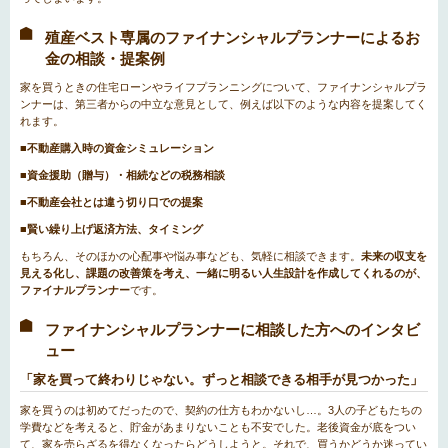
殖産ベスト専属のファイナンシャルプランナーによるお
金の相談・提案例
家を買うときの住宅ローンやライフプランニングについて、ファイナンシャルプラ
ンナーは、第三者からの中立な意見として、例えば以下のような内容を提案してく
れます。
■不動産購入時の資金シミュレーション
■資金援助（贈与）・相続などの税務相談
■不動産会社とは違う切り口での提案
■賢い繰り上げ返済方法、タイミング
もちろん、そのほかの心配事や悩み事なども、気軽に相談できます。
未来の収支を
見える化し、課題の改善策を考え、一緒に明るい人生設計を作成してくれるのが、
ファイナルプランナー
です。
ファイナンシャルプランナーに相談した方へのインタビ
ュー
「家を買って終わりじゃない。ずっと相談できる相手が見つかった」
家を買うのは初めてだったので、契約の仕方もわかないし…。3人の子どもたちの
学費などを考えると、貯金があまりないことも不安でした。老後資金が底をつい
て、家を売らざるを得なくなったらどうしようと。それで、買うかどうか迷ってい