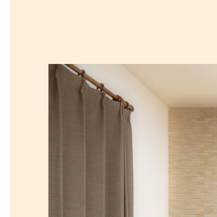
探
沿線から探す
沿
探
マンションを
探す