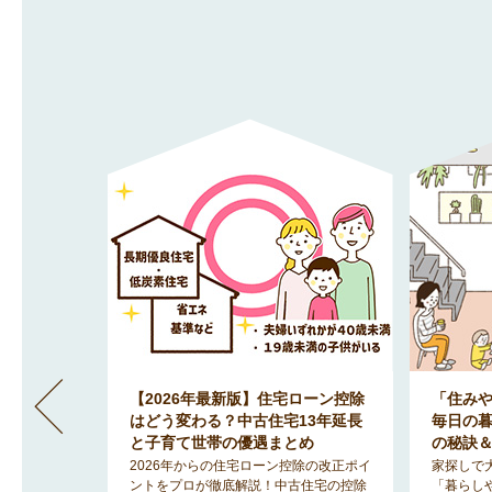
」間取りが
【2026年最新版】住宅ローン控除
「住み
地で明る
はどう変わる？中古住宅13年延長
毎日の
のヒント
と子育て世帯の優遇まとめ
の秘訣
みを解消
2026年からの住宅ローン控除の改正ポイ
家探しで
「2階リビ
ントをプロが徹底解説！中古住宅の控除
「暮らし