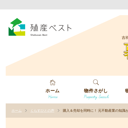
吉
ホーム
物件さがし
Home
Property Search
戸建てを探す
エ
す
ホーム
くらすひとの声
購入＆売却を同時に！ 元不動産業の知識
土地を探す
エ
沿
す