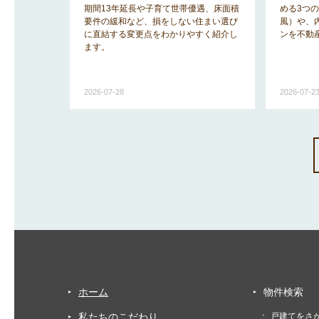
宅事情を知
期間13年延長や子育て世帯優遇、床面積
める3つ
ットと後悔
要件の緩和など、損をしない住まい選び
風）や、
に直結する変更点をわかりやすく紹介し
ンを不動
ます。
2026-07-28
2026-07-2
ホーム
物件検索
私たちのこだわり
戸建てをさ