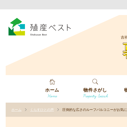
吉
ホーム
物件さがし
Home
Property Search
戸建てを探す
エ
す
ホーム
くらすひとの声
圧倒的な広さのルーフバルコニーがお気に
土地を探す
エ
沿
す