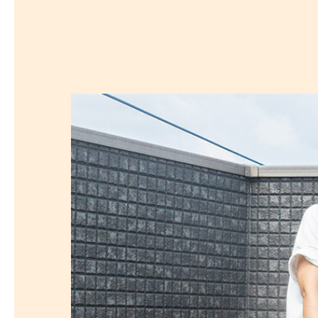
探
沿線から探す
沿
探
マンションを
探す