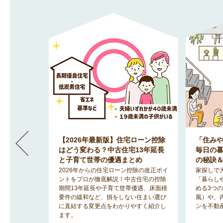
」間取りが
【2026年最新版】住宅ローン控除
「住み
地で明る
はどう変わる？中古住宅13年延長
毎日の
のヒント
と子育て世帯の優遇まとめ
の秘訣
みを解消
2026年からの住宅ローン控除の改正ポイ
家探しで
「2階リビ
ントをプロが徹底解説！中古住宅の控除
「暮らし
宅事情を知
期間13年延長や子育て世帯優遇、床面積
める3つ
ットと後悔
要件の緩和など、損をしない住まい選び
風）や、
に直結する変更点をわかりやすく紹介し
ンを不動
ます。