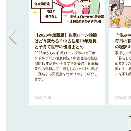
」間取りが
【2026年最新版】住宅ローン控除
「住み
地で明る
はどう変わる？中古住宅13年延長
毎日の
のヒント
と子育て世帯の優遇まとめ
の秘訣
みを解消
2026年からの住宅ローン控除の改正ポイ
家探しで
「2階リビ
ントをプロが徹底解説！中古住宅の控除
「暮らし
宅事情を知
期間13年延長や子育て世帯優遇、床面積
める3つ
ットと後悔
要件の緩和など、損をしない住まい選び
風）や、
に直結する変更点をわかりやすく紹介し
ンを不動
ます。
2026-07-28
2026-07-2