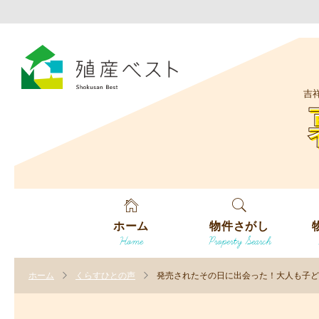
吉
ホーム
物件さがし
Home
Property Search
戸建てを探す
エ
す
ホーム
くらすひとの声
発売されたその日に出会った！大人も子ど
土地を探す
エ
沿
す