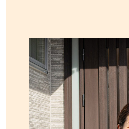
探
沿線から探す
沿
探
マンションを
探す