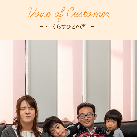
探す
Voice of Customer
荻窪店
沿線
/
駅から
探す
くらすひとの声
中野店
三鷹店
世田谷店