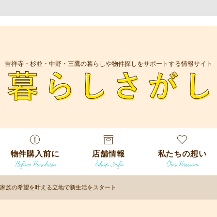
吉祥寺・杉並・中野・三鷹の暮らしや物件探しをサポートする情報サイト
暮
物件購入前に
店舗情報
私たちの想い
Before Purchase
Shop Info
Our Passion
エリアから探
す
家族の希望を叶える立地で新生活をスタート
エリアから探
吉祥寺本店
沿線
す
/
駅から