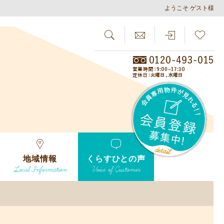
ようこそ ゲスト様
SEARCH
らしさがし
会員
地域情報
くらすひとの声
Local Information
Voice of Customer