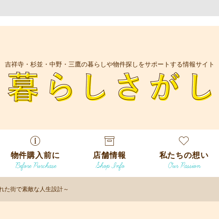
吉祥寺・杉並・中野・三鷹の暮らしや物件探しをサポートする情報サイト
暮
物件購入前に
店舗情報
私たちの想い
Before Purchase
Shop Info
Our Passion
エリアから探
す
慣れた街で素敵な人生設計～
エリアから探
吉祥寺本店
沿線
す
/
駅から