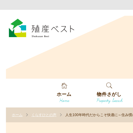
ホーム
物件さがし
Home
Property Search
戸建てを探す
ホーム
くらすひとの声
人生100年時代だからこそ快適に～住み
土地を探す