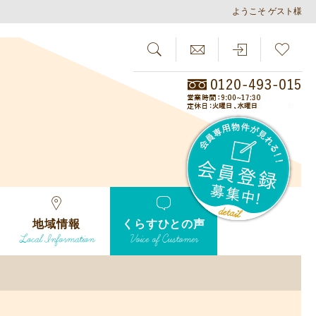
ようこそ ゲスト様
SEARCH
らしさがし
会員
地域情報
くらすひとの声
Local Information
Voice of Customer