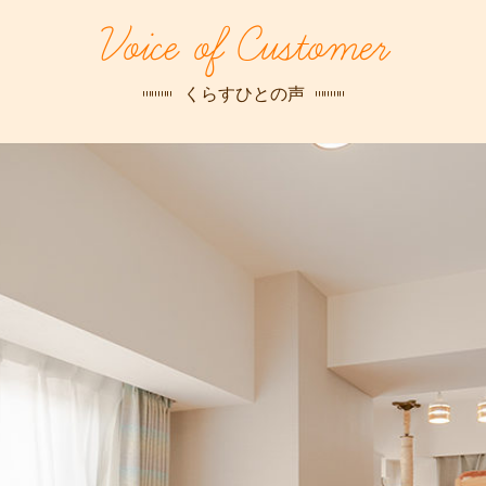
探す
Voice of Customer
荻窪店
沿線
/
駅から
探す
くらすひとの声
中野店
三鷹店
世田谷店