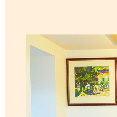
探
沿線から探す
沿
探
マンションを
探す