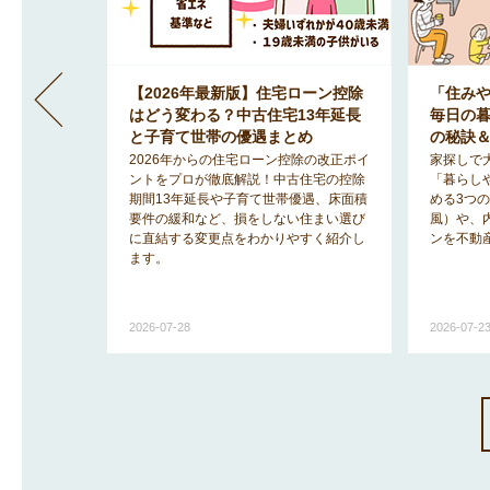
」間取りが
【2026年最新版】住宅ローン控除
「住み
地で明る
はどう変わる？中古住宅13年延長
毎日の
のヒント
と子育て世帯の優遇まとめ
の秘訣
みを解消
2026年からの住宅ローン控除の改正ポイ
家探しで
「2階リビ
ントをプロが徹底解説！中古住宅の控除
「暮らし
宅事情を知
期間13年延長や子育て世帯優遇、床面積
める3つ
ットと後悔
要件の緩和など、損をしない住まい選び
風）や、
に直結する変更点をわかりやすく紹介し
ンを不動
ます。
2026-07-28
2026-07-2