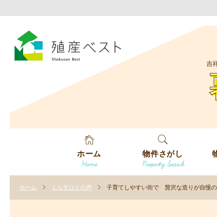
吉
ホーム
物件さがし
Home
Property Search
戸建てを探す
エ
す
ホーム
くらすひとの声
子育てしやすい街で 贅沢な造りが自慢の
土地を探す
エ
沿
す