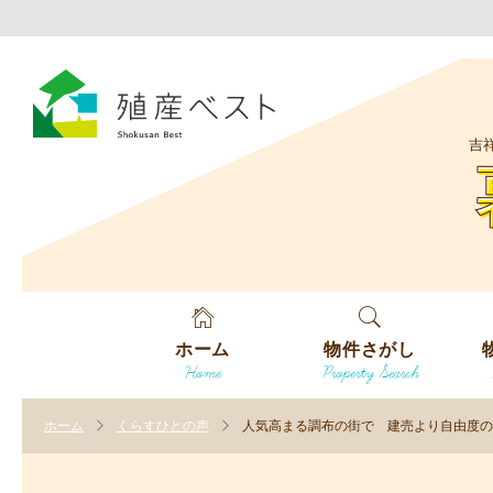
吉
ホーム
物件さがし
Home
Property Search
戸建てを探す
エ
す
ホーム
くらすひとの声
人気高まる調布の街で 建売より自由度
土地を探す
エ
沿
す