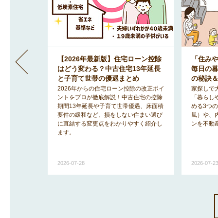
」間取りが
【2026年最新版】住宅ローン控除
「住み
地で明る
はどう変わる？中古住宅13年延長
毎日の
のヒント
と子育て世帯の優遇まとめ
の秘訣
みを解消
2026年からの住宅ローン控除の改正ポイ
家探しで
「2階リビ
ントをプロが徹底解説！中古住宅の控除
「暮らし
宅事情を知
期間13年延長や子育て世帯優遇、床面積
める3つ
ットと後悔
要件の緩和など、損をしない住まい選び
風）や、
に直結する変更点をわかりやすく紹介し
ンを不動
ます。
2026-07-28
2026-07-2