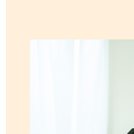
探
沿線から探す
沿
探
マンションを
探す