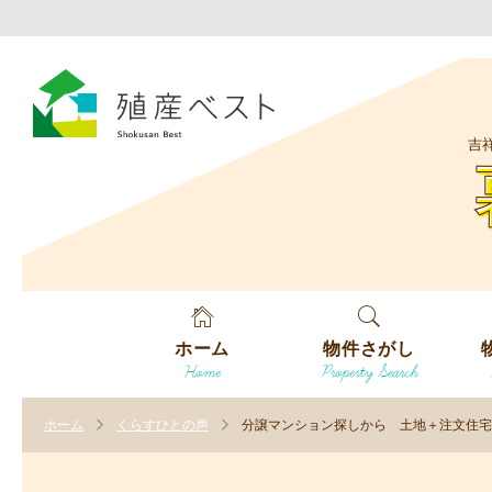
吉
ホーム
物件さがし
Home
Property Search
戸建てを探す
エ
す
ホーム
くらすひとの声
分譲マンション探しから 土地＋注文住宅
土地を探す
エ
沿
す