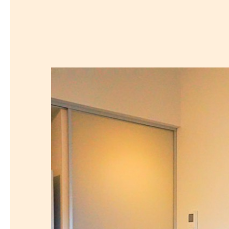
探
沿線から探す
沿
探
マンションを
探す