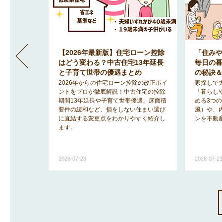
」間取りが
【2026年最新版】住宅ローン控除
「住み
地で明る
はどう変わる？中古住宅13年延長
毎日の
のヒント
と子育て世帯の優遇まとめ
の秘訣
みを解消
2026年からの住宅ローン控除の改正ポイ
家探しで
「2階リビ
ントをプロが徹底解説！中古住宅の控除
「暮らし
宅事情を知
期間13年延長や子育て世帯優遇、床面積
める3つ
ットと後悔
要件の緩和など、損をしない住まい選び
風）や、
に直結する変更点をわかりやすく紹介し
ンを不動
ます。
2026-07-28
2026-07-2