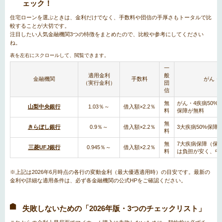
ェック！
住宅ローンを選ぶときは、金利だけでなく、手数料や団信の手厚さもトータルで比
較することが大切です。
注目したい人気金融機関3つの特徴をまとめたので、比較や参考にしてください
ね。
一
適用金利
般
金融機関
手数料
がん・
（実行金利）
団
信
無
がん・4疾病50%
山梨中央銀行
1.03％～
借入額×2.2％
料
保障が無料
無
きらぼし銀行
0.9％～
借入額×2.2％
3大疾病50%保障
料
無
7大疾病保障（保
三菱UFJ銀行
0.945％～
借入額×2.2％
料
は負担が安く、中
※上記は2026年6月時点の各行の変動金利（最大優遇適用時）の目安です。最新の
金利や詳細な適用条件は、必ず各金融機関の公式HPをご確認ください。
失敗しないための「2026年版・3つのチェックリスト」