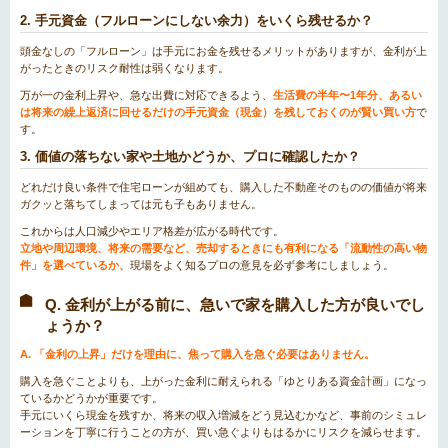
2. 手元資金（フルローンにしない余力）をいくら残せるか？
頭金なしの「フルローン」は手元にお金を残せるメリットがありますが、金利が上
がったときのリスク耐性は弱くなります。
万が一の金利上昇や、急な出費に対応できるよう、
生活費の半年〜1年分、あるい
は将来の繰上返済に回せるだけの手元資金（現金）を残しておくのが賢い買い方
で
す。
3. 価値の落ちない家や土地かどうか、プロに確認したか？
どれだけ良い条件で住宅ローンが組めても、購入した不動産そのものの価値が将来
ガクッと落ちてしまっては元も子もありません。
これからは人口減少やエリア格差が広がる時代です。
立地や周辺環境、将来の需要など、売却するときにも有利になる「流動性の高い物
件」を選べているか、
現場をよく知るプロの意見を必ず参考にしましょう。
Q. 金利が上がる前に、急いで家を購入した方が良いでし
ょうか？
A. 「金利の上昇」だけを理由に、焦って購入を急ぐ必要はありません。
購入を急ぐことよりも、上がった金利に耐えられる「ゆとりある資金計画」になっ
ているかどうかが重要です。
手元にいくら現金を残すか、将来の収入増減をどう見込むかなど、事前のシミュレ
ーションを丁寧に行うことの方が、買い急ぐよりもはるかにリスクを減らせます。