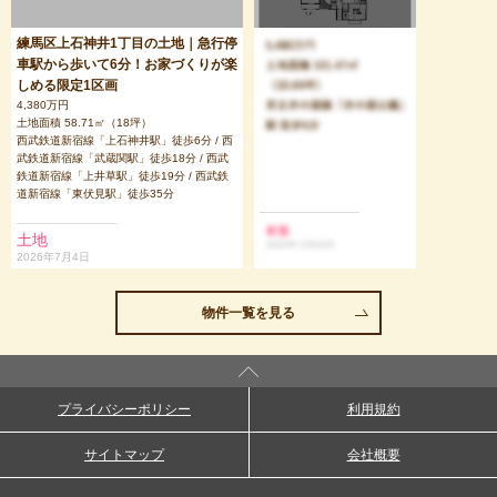
練馬区上石神井1丁目の土地｜急行停
車駅から歩いて6分！お家づくりが楽
しめる限定1区画
4,380万円
土地面積 58.71㎡（18坪）
西武鉄道新宿線「上石神井駅」徒歩6分 / 西
武鉄道新宿線「武蔵関駅」徒歩18分 / 西武
鉄道新宿線「上井草駅」徒歩19分 / 西武鉄
道新宿線「東伏見駅」徒歩35分
土地
2026年7月4日
物件一覧を見る
プライバシーポリシー
利用規約
サイトマップ
会社概要