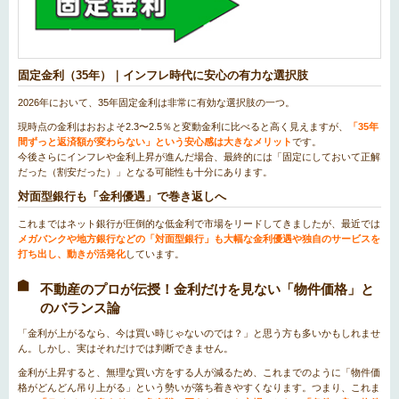
固定金利（35年）｜インフレ時代に安心の有力な選択肢
2026年において、35年固定金利は非常に有効な選択肢の一つ。
現時点の金利はおおよそ2.3〜2.5％と変動金利に比べると高く見えますが、
「35年
間ずっと返済額が変わらない」という安心感は大きなメリット
です。
今後さらにインフレや金利上昇が進んだ場合、最終的には「固定にしておいて正解
だった（割安だった）」となる可能性も十分にあります。
対面型銀行も「金利優遇」で巻き返しへ
これまではネット銀行が圧倒的な低金利で市場をリードしてきましたが、最近では
メガバンクや地方銀行などの「対面型銀行」も大幅な金利優遇や独自のサービスを
打ち出し、動きが活発化
しています。
不動産のプロが伝授！金利だけを見ない「物件価格」と
のバランス論
「金利が上がるなら、今は買い時じゃないのでは？」と思う方も多いかもしれませ
ん。しかし、実はそれだけでは判断できません。
金利が上昇すると、無理な買い方をする人が減るため、これまでのように「物件価
格がどんどん吊り上がる」という勢いが落ち着きやすくなります。つまり、これま