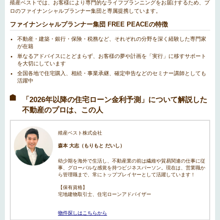
殖産ベストでは、お客様により専門的なライフプランニングをお届けするため、プ
ロのファイナンシャルプランナー集団と専属提携しています。
ファイナンシャルプランナー集団 FREE PEACEの特徴
不動産・建築・銀行・保険・税務など、それぞれの分野を深く経験した専門家
が在籍
単なるアドバイスにとどまらず、お客様の夢や計画を「実行」に移すサポート
を大切にしています
全国各地で住宅購入、相続・事業承継、確定申告などのセミナー講師としても
活躍中
「2026年以降の住宅ローン金利予測」について解説した
不動産のプロは、この人
殖産ベスト株式会社
森本 大志（もりもと だいし）
幼少期を海外で生活し、不動産業の前は繊維や貿易関連の仕事に従
事、グローバルな感覚を持つビジネスパーソン。現在は、営業職か
ら管理職まで、常にトッププレイヤーとして活躍しています！
【保有資格】
宅地建物取引士、住宅ローンアドバイザー
物件探しはこちらから