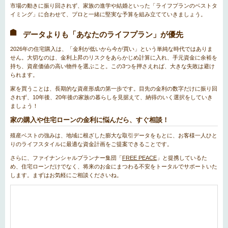
市場の動きに振り回されず、家族の進学や結婚といった「ライフプランのベストタ
イミング」に合わせて、プロと一緒に堅実な予算を組み立てていきましょう。
データよりも「あなたのライフプラン」が優先
2026年の住宅購入は、「金利が低いから今が買い」という単純な時代ではありま
せん。大切なのは、金利上昇のリスクをあらかじめ計算に入れ、手元資金に余裕を
持ち、資産価値の高い物件を選ぶこと。この3つを押さえれば、大きな失敗は避け
られます。
家を買うことは、長期的な資産形成の第一歩です。目先の金利の数字だけに振り回
されず、10年後、20年後の家族の暮らしを見据えて、納得のいく選択をしていき
ましょう！
家の購入や住宅ローンの金利に悩んだら、すぐ相談！
殖産ベストの強みは、地域に根ざした膨大な取引データをもとに、お客様一人ひと
りのライフスタイルに最適な資金計画をご提案できることです。
さらに、ファイナンシャルプランナー集団「
FREE PEACE
」と提携しているた
め、住宅ローンだけでなく、将来のお金にまつわる不安をトータルでサポートいた
します。まずはお気軽にご相談くださいね。