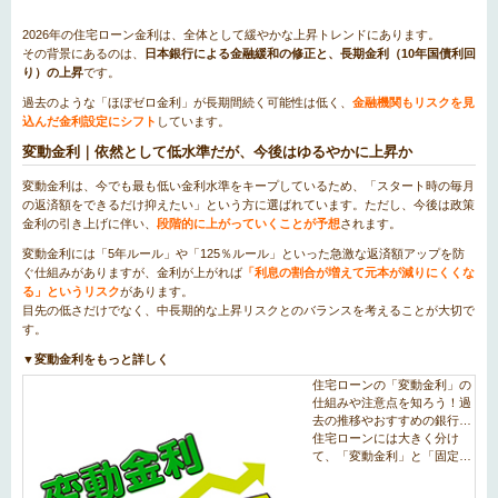
2026年の住宅ローン金利は、全体として緩やかな上昇トレンドにあります。
その背景にあるのは、
日本銀行による金融緩和の修正と、長期金利（10年国債利回
り）の上昇
です。
過去のような「ほぼゼロ金利」が長期間続く可能性は低く、
金融機関もリスクを見
込んだ金利設定にシフト
しています。
変動金利｜依然として低水準だが、今後はゆるやかに上昇か
変動金利は、今でも最も低い金利水準をキープしているため、「スタート時の毎月
の返済額をできるだけ抑えたい」という方に選ばれています。ただし、今後は政策
金利の引き上げに伴い、
段階的に上がっていくことが予想
されます。
変動金利には「5年ルール」や「125％ルール」といった急激な返済額アップを防
ぐ仕組みがありますが、金利が上がれば
「利息の割合が増えて元本が減りにくくな
る」というリスク
があります。
目先の低さだけでなく、中長期的な上昇リスクとのバランスを考えることが大切で
す。
▼変動金利をもっと詳しく