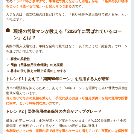
での
「ライバルが多すぎて、争奪戦で買えなかった市場」から、「条件の良い物件
をじっくり選べる市場」へと変わりつつある
のです。
大切なのは、総支払額の計算だけでなく、「良い物件を適正価格で買えるか」とい
う視点です。
現場の営業マンが教える「2026年に選ばれているロー
ン」とは？
実際の購入現場では、単純な金利比較ではなく、以下のような「総合力」でローン
を選ぶ方が増えています。
審査の柔軟性
団信（団体信用生命保険）の充実度
将来の借り換えや繰上返済のしやすさ
トレンド1｜あえて「期間50年ローン」を活用する人が増加
月々の返済額を抑えるために、あえて「50年ローン」を選択する若い世代や共働き
世帯が増えています。
長く借りて毎月の負担を減らし、手元に残るお金（可処分所得）を別の運用や貯蓄
に回す、という戦略的な買い方
です。
トレンド2｜団体信用生命保険の内容がアップグレード
最近の住宅ローンは、金利がほとんど変わらないまま「がん100％保障」や「全疾
病保障」が無料でついてくるなど、団信の内容が大幅に進化！
金利差が小さい分、保障内容で銀行を選ぶケースも増えていて、実質的には保険商