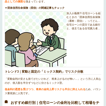
品としての側面も
強まっています。
▼団体信用生命保険（団信）の関連記事もチェック
トレンド3｜変動と固定の「ミックス契約」でリスク分散
「変動金利の安さも捨てがたいけれど、将来上がるのが怖い…」という方に人気な
のが、借入額を半分ずつなどに分けるミックス型。
低金利の恩恵を受けつつ、将来の金利上昇リスクも半分に抑えられる
ため、バラン
ス重視派に人気です。
おすすめ銀行別｜住宅ローンの金利を比較して相場をチ