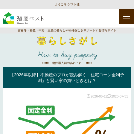
ようこそ ゲスト様
吉祥寺・杉並・中野・三鷹の暮らしや物件探しをサポートする情報サイト
How to buy property
物件購入前のあれこれ
【2026年以降】不動産のプロが読み解く「住宅ローン金利予
測」と賢い家の買いどきとは？
2026-06-11
2026-07-31