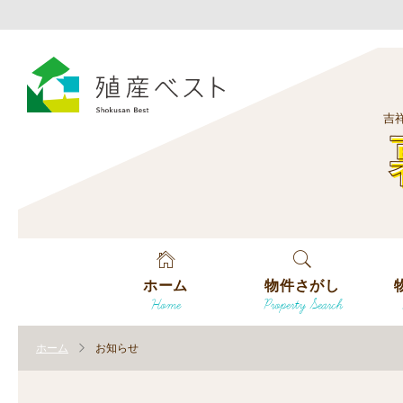
吉
ホーム
物件さがし
Home
Property Search
戸建てを探す
エ
す
ホーム
お知らせ
土地を探す
エ
沿
す