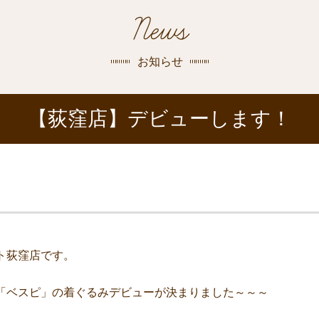
探す
News
荻窪店
沿線
/
駅から
探す
お知らせ
中野店
【荻窪店】デビューします！
三鷹店
世田谷店
ト荻窪店です。
「ベスピ」の着ぐるみデビューが決まりました～～～