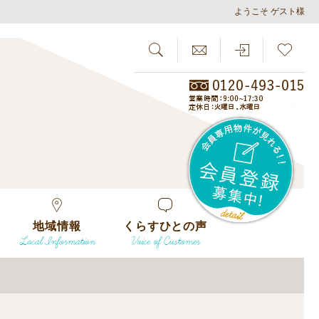
ようこそ ゲスト様
SEARCH
らしさがし
会員
地域情報
くらすひとの声
Local Information
Voice of Customer