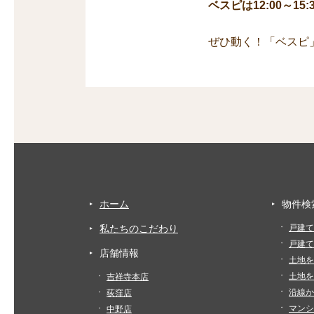
ベスピは12:00～1
ぜひ動く！「ベスピ
ホーム
物件検
私たちのこだわり
戸建て
戸建て
店舗情報
土地を
土地を
吉祥寺本店
沿線か
荻窪店
マンシ
中野店