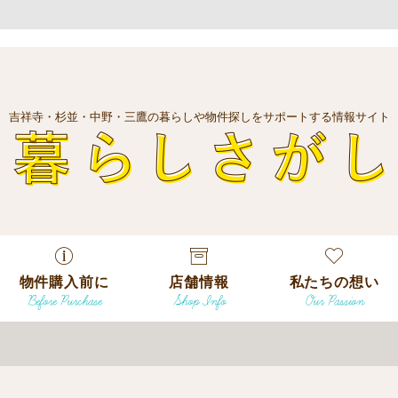
吉祥寺・杉並・中野・三鷹の暮らしや物件探しをサポートする情報サイト
暮
物件購入前に
店舗情報
私たちの想い
Before Purchase
Shop Info
Our Passion
エリアから探
す
エリアから探
吉祥寺本店
沿線
す
/
駅から