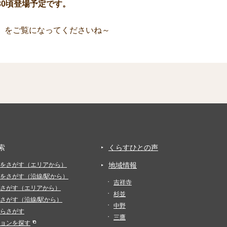
5:30頃登場予定です。
」をご覧になってくださいね～
索
くらすひとの声
をさがす（エリアから）
地域情報
をさがす（沿線/駅から）
吉祥寺
さがす（エリアから）
杉並
さがす（沿線/駅から）
中野
らさがす
三鷹
ョンを探す