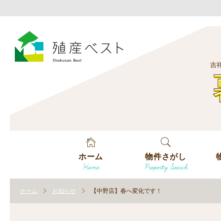
吉
ホーム
物件さがし
Home
Property Search
戸建てを探す
エ
す
ホーム
お知らせ
【中野店】春へ変化です！
土地を探す
エ
沿
す