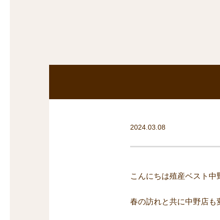
探
沿線から探す
沿
探
マンションを
探す
2024.03.08
こんにちは殖産ベスト中
春の訪れと共に中野店も