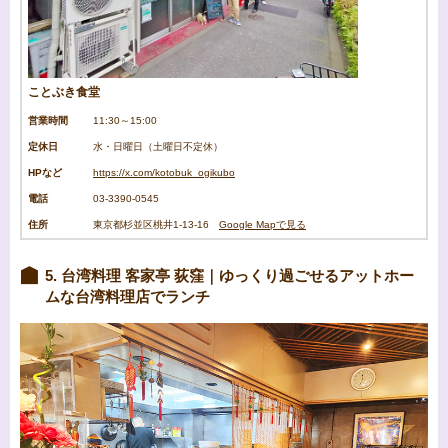
ことぶき食堂
営業時間
11:30～15:00
定休日
水・日曜日（土曜日不定休）
HPなど
https://x.com/kotobuk_ogikubo
電話
03-3390-0545
住所
東京都杉並区桃井1-13-16
Google Mapで見る
5. 台湾料理 客家亭 荻窪｜ゆっくり過ごせるアットホー
ムな台湾料理店でランチ