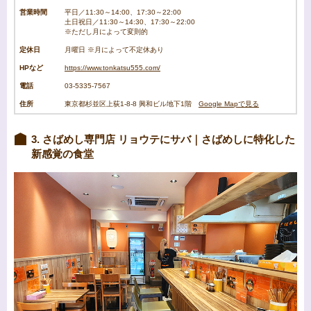
営業時間
平日／11:30～14:00、17:30～22:00
土日祝日／11:30～14:30、17:30～22:00
※ただし月によって変則的
定休日
月曜日 ※月によって不定休あり
HPなど
https://www.tonkatsu555.com/
電話
03-5335-7567
住所
東京都杉並区上荻1-8-8 興和ビル地下1階
Google Mapで見る
3. さばめし専門店 リョウテにサバ｜さばめしに特化した
新感覚の食堂