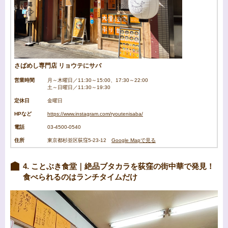
さばめし専門店 リョウテにサバ
営業時間
月～木曜日／11:30～15:00、17:30～22:00
土～日曜日／11:30～19:30
定休日
金曜日
HPなど
https://www.instagram.com/ryoutenisaba/
電話
03-4500-0540
住所
東京都杉並区荻窪5-23-12
Google Mapで見る
4. ことぶき食堂｜絶品ブタカラを荻窪の街中華で発見！
食べられるのはランチタイムだけ