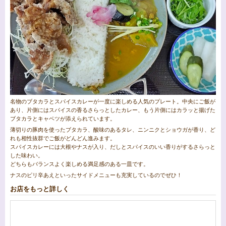
名物のブタカラとスパイスカレーが一度に楽しめる人気のプレート。中央にご飯が
あり、片側にはスパイスの香るさらっとしたカレー、もう片側にはカラッと揚げた
ブタカラとキャベツが添えられています。
薄切りの豚肉を使ったブタカラ、酸味のあるタレ、ニンニクとショウガが香り、ど
れも相性抜群でご飯がどんどん進みます。
スパイスカレーには大根やナスが入り、だしとスパイスのいい香りがするさらっと
した味わい。
どちらもバランスよく楽しめる満足感のある一皿です。
ナスのピリ辛あえといったサイドメニューも充実しているのでぜひ！
お店をもっと詳しく