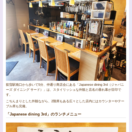
荻窪駅南口から歩いて5分、仲通り商店会にある「Japanese dining 3rd（ジャパニ
ーズ ダイニング サード）」は、スタイリッシュな外観と店名の垂れ幕が目印で
す。
こぢんまりとした外観ながら、2階席もある広々とした店内にはカウンターやテー
ブル席も完備。
「Japanese dining 3rd」のランチメニュー