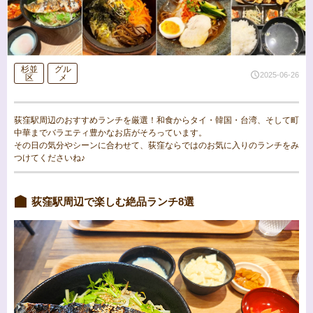
杉並
グル
2025-06-26
区
メ
荻窪駅周辺のおすすめランチを厳選！和食からタイ・韓国・台湾、そして町
中華までバラエティ豊かなお店がそろっています。
その日の気分やシーンに合わせて、荻窪ならではのお気に入りのランチをみ
つけてくださいね♪
荻窪駅周辺で楽しむ絶品ランチ8選