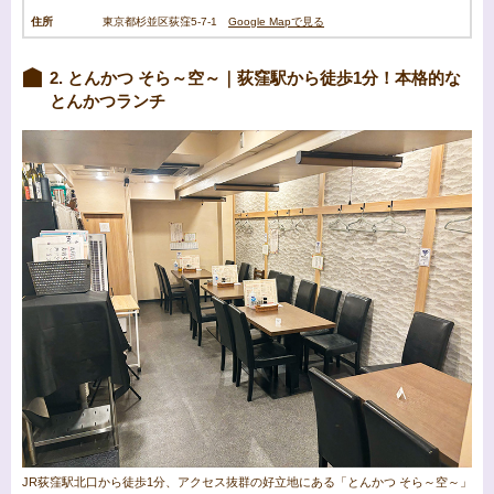
住所
東京都杉並区荻窪5-7-1
Google Mapで見る
2. とんかつ そら～空～｜荻窪駅から徒歩1分！本格的な
とんかつランチ
JR荻窪駅北口から徒歩1分、アクセス抜群の好立地にある「とんかつ そら～空～」