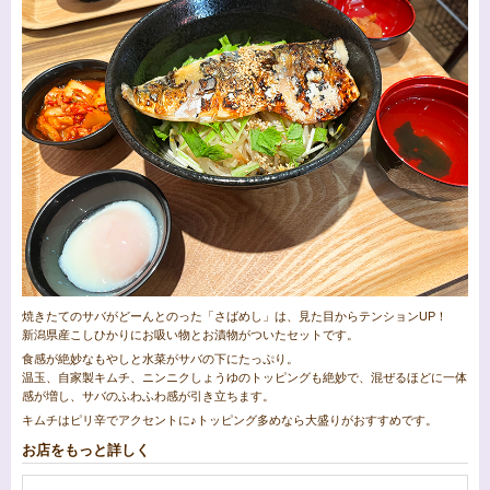
焼きたてのサバがどーんとのった「さばめし」は、見た目からテンションUP！
新潟県産こしひかりにお吸い物とお漬物がついたセットです。
食感が絶妙なもやしと水菜がサバの下にたっぷり。
温玉、自家製キムチ、ニンニクしょうゆのトッピングも絶妙で、混ぜるほどに一体
感が増し、サバのふわふわ感が引き立ちます。
キムチはピリ辛でアクセントに♪トッピング多めなら大盛りがおすすめです。
お店をもっと詳しく