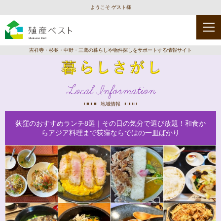
ようこそ ゲスト様
吉祥寺・杉並・中野・三鷹の暮らしや物件探しをサポートする情報サイト
Local Information
地域情報
荻窪のおすすめランチ8選｜その日の気分で選び放題！和食か
らアジア料理まで荻窪ならではの一皿ばかり