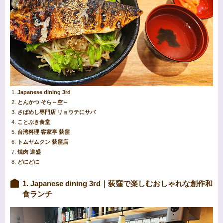
Japanese dining 3rd
とんかつ そら～空～
さばめし専門店 リョウテにサバ
ことぶき食堂
台湾料理 客家亭 荻窪
トムヤムクン 荻窪店
焼肉 道盛
どにどに
1. Japanese dining 3rd｜荻窪で楽しむおしゃれな創作和
食ランチ