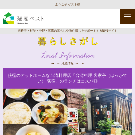
ようこそ ゲスト様
吉祥寺・杉並・中野・三鷹の暮らしや物件探しをサポートする情報サイト
Local Information
地域情報
荻窪のアットホームな台湾料理店「台湾料理 客家亭（はっかて
い） 荻窪」のランチはコスパ◎