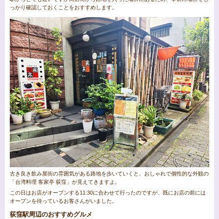
っかり確認しておくことをおすすめします。
古き良き飲み屋街の雰囲気がある路地を歩いていくと、おしゃれで個性的な外観の
「台湾料理 客家亭 荻窪」が見えてきますよ。
この日はお店がオープンする11:30に合わせて行ったのですが、既にお店の前には
オープンを待っているお客さんがいました。
荻窪駅周辺のおすすめグルメ