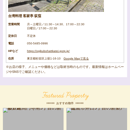
台湾料理 客家亭 荻窪
営業時間
月～土曜日／11:30～14:30、17:00～22:30
日曜日／17:00～22:30
定休日
不定休
電話
050-5485-0996
HPなど
https://ogikubohattkatei.gorp.jp/
住所
東京都杉並区上荻1-16-10
Google Mapで見る
※お店の様子、メニューや価格などは取材当時のものです。最新情報はホームペー
ジやSNSでご確認ください。
Featured Property
おすすめ物件