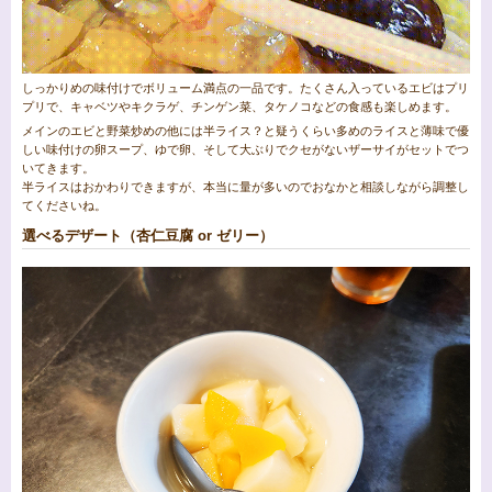
しっかりめの味付けでボリューム満点の一品です。たくさん入っているエビはプリ
プリで、キャベツやキクラゲ、チンゲン菜、タケノコなどの食感も楽しめます。
メインのエビと野菜炒めの他には半ライス？と疑うくらい多めのライスと薄味で優
しい味付けの卵スープ、ゆで卵、そして大ぶりでクセがないザーサイがセットでつ
いてきます。
半ライスはおかわりできますが、本当に量が多いのでおなかと相談しながら調整し
てくださいね。
選べるデザート（杏仁豆腐 or ゼリー）