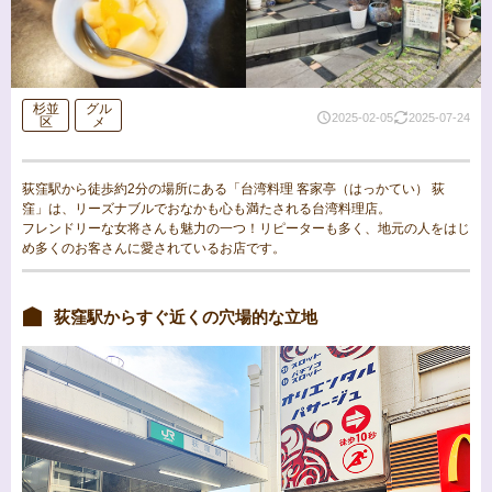
杉並
グル
2025-02-05
2025-07-24
区
メ
荻窪駅から徒歩約2分の場所にある「台湾料理 客家亭（はっかてい） 荻
窪」は、リーズナブルでおなかも心も満たされる台湾料理店。
フレンドリーな女将さんも魅力の一つ！リピーターも多く、地元の人をはじ
め多くのお客さんに愛されているお店です。
荻窪駅からすぐ近くの穴場的な立地