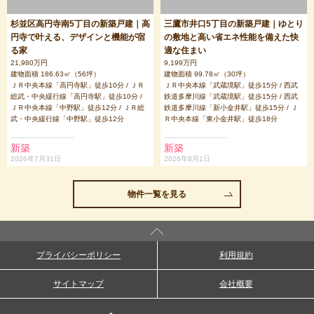
杉並区高円寺南5丁目の新築戸建｜高
三鷹市井口5丁目の新築戸建｜ゆとり
円寺で叶える、デザインと機能が宿
の敷地と高い省エネ性能を備えた快
る家
適な住まい
21,980万円
9,199万円
建物面積 186.63㎡（56坪）
建物面積 99.78㎡（30坪）
ＪＲ中央本線「高円寺駅」徒歩10分 / ＪＲ
ＪＲ中央本線「武蔵境駅」徒歩15分 / 西武
総武・中央緩行線「高円寺駅」徒歩10分 /
鉄道多摩川線「武蔵境駅」徒歩15分 / 西武
ＪＲ中央本線「中野駅」徒歩12分 / ＪＲ総
鉄道多摩川線「新小金井駅」徒歩15分 / Ｊ
武・中央緩行線「中野駅」徒歩12分
Ｒ中央本線「東小金井駅」徒歩18分
新築
新築
2026年7月31日
2026年8月1日
物件一覧を見る
プライバシーポリシー
利用規約
サイトマップ
会社概要