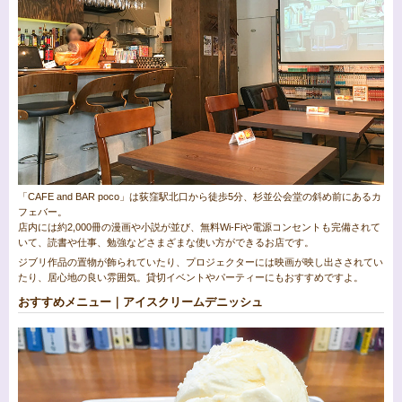
「CAFE and BAR poco」は荻窪駅北口から徒歩5分、杉並公会堂の斜め前にあるカ
フェバー。
店内には約2,000冊の漫画や小説が並び、無料Wi-Fiや電源コンセントも完備されて
いて、読書や仕事、勉強などさまざまな使い方ができるお店です。
ジブリ作品の置物が飾られていたり、プロジェクターには映画が映し出さされてい
たり、居心地の良い雰囲気。貸切イベントやパーティーにもおすすめですよ。
おすすめメニュー｜アイスクリームデニッシュ