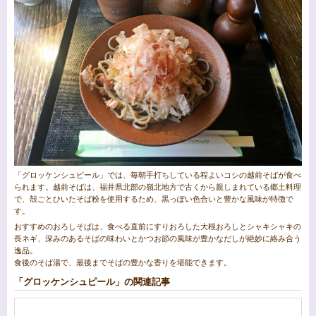
「グロッケンシュピール」では、毎朝手打ちしている程よいコシの越前そばが食べ
られます。越前そばは、福井県北部の嶺北地方で古くから親しまれている郷土料理
で、殻ごとひいたそば粉を使用するため、黒っぽい色合いと豊かな風味が特徴で
す。
おすすめのおろしそばは、食べる直前にすりおろした大根おろしとシャキシャキの
長ネギ、深みのあるそばの味わいとかつお節の風味が豊かなだしが絶妙に絡み合う
逸品。
食後のそば湯で、最後までそばの豊かな香りを堪能できます。
「グロッケンシュピール」の関連記事