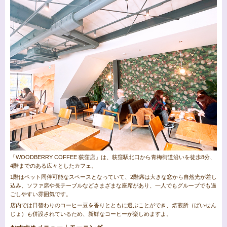
「WOODBERRY COFFEE 荻窪店」は、荻窪駅北口から青梅街道沿いを徒歩8分、
4階までのある広々としたカフェ。
1階はペット同伴可能なスペースとなっていて、2階席は大きな窓から自然光が差し
込み、ソファ席や長テーブルなどさまざまな座席があり、一人でもグループでも過
ごしやすい雰囲気です。
店内では日替わりのコーヒー豆を香りとともに選ぶことができ、焙煎所（ばいせん
じょ）も併設されているため、新鮮なコーヒーが楽しめますよ。