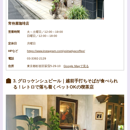
宵待屋珈琲店
営業時間
火～土曜日／12:00～19:00
日曜日／12:00～18:00
定休日
月曜日
HPなど
https://www.instagram.com/yoimatiyacoffee/
電話
03-3392-2129
住所
東京都杉並区荻窪5-29-10
Google Mapで見る
3. グロッケンシュピール｜越前手打ちそばが食べられ
る！レトロで落ち着くペットOKの喫茶店