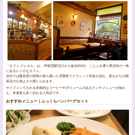
「カフェ クレエル」は、JR荻窪駅北口から徒歩約5分、ことぶき通り商店街の一角
にあるレトロなカフェ。
店内では暖色系の照明が落ち着いた雰囲気でクラシック音楽が流れ、昔ながらの喫
茶店の心地よさが感じられます。
サイフォンで入れる本格的なコーヒーやボリュームのあるランチメニューが味わ
え、常連客も多く訪れる人気店です。
おすすめメニュー｜ふっくらハンバーグセット