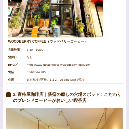
WOODBERRY COFFEE（ウッドベリーコーヒー）
営業時間
8:30～19:00
定休日
なし
HPなど
https://www.instagram.com/woodberry_ogikubo/
電話
03-6454-7785
住所
東京都杉並区桃井1-2-2
Google Mapで見る
2. 宵待屋珈琲店｜荻窪の癒しの穴場スポット！こだわり
のブレンドコーヒーがおいしい喫茶店