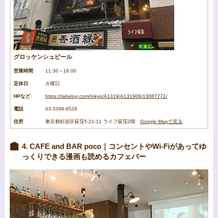
グロッケンシュピール
営業時間
11:30～18:00
定休日
火曜日
HPなど
https://tabelog.com/tokyo/A1319/A131906/13087771/
電話
03-3398-9526
住所
東京都杉並区荻窪5‐21‐11 ライフ荻窪2階
Google Mapで見る
4. CAFE and BAR poco｜コンセントやWi-Fiがあってゆ
っくりできる漫画も読めるカフェバー