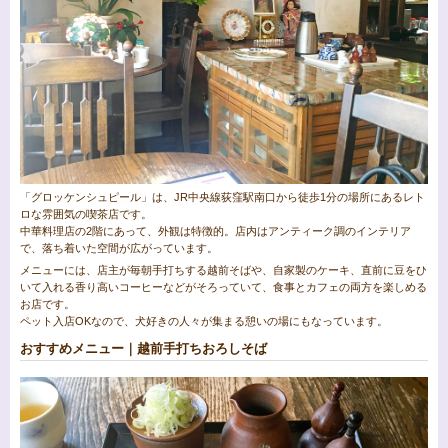
「グロッケンシュピール」は、JR中央線荻窪駅南口から徒歩1分の場所にあるレト
ロな雰囲気の喫茶店です。
中華料理店の2階にあって、外観は特徴的。店内はアンティーク調のインテリア
で、落ち着いた空間が広がっています。
メニューには、店主が毎朝手打ちする越前そばや、自家製のケーキ、直前に豆をひ
いて入れる香り高いコーヒーなどがそろっていて、食事とカフェの両方を楽しめる
お店です。
ペット入店OKなので、犬好きの人々が集まる憩いの場にもなっています。
おすすめメニュー｜越前手打ちおろしそば