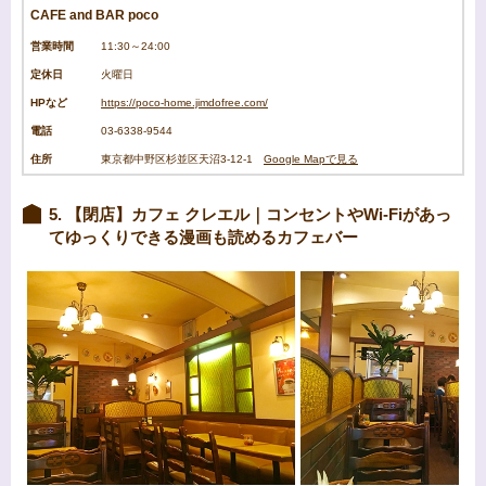
CAFE and BAR poco
営業時間
11:30～24:00
定休日
火曜日
HPなど
https://poco-home.jimdofree.com/
電話
03-6338-9544
住所
東京都中野区杉並区天沼3-12-1
Google Mapで見る
5. 【閉店】カフェ クレエル｜コンセントやWi-Fiがあっ
てゆっくりできる漫画も読めるカフェバー