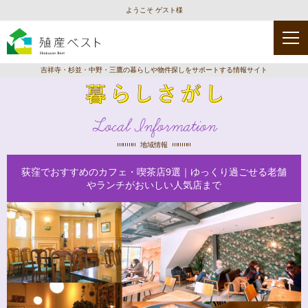
ようこそ ゲスト様
吉祥寺・杉並・中野・三鷹の暮らしや物件探しをサポートする情報サイト
Local Information
地域情報
荻窪でおすすめのカフェ・喫茶店9選｜ゆっくり過ごせる老舗
やランチがおいしい人気店まで