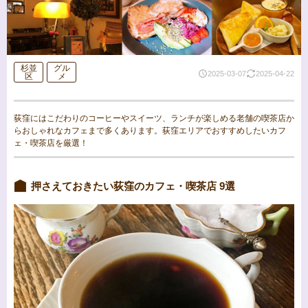
杉並
グル
2025-03-07
2025-04-22
区
メ
荻窪にはこだわりのコーヒーやスイーツ、ランチが楽しめる老舗の喫茶店か
らおしゃれなカフェまで多くあります。荻窪エリアでおすすめしたいカフ
ェ・喫茶店を厳選！
押さえておきたい荻窪のカフェ・喫茶店 9選