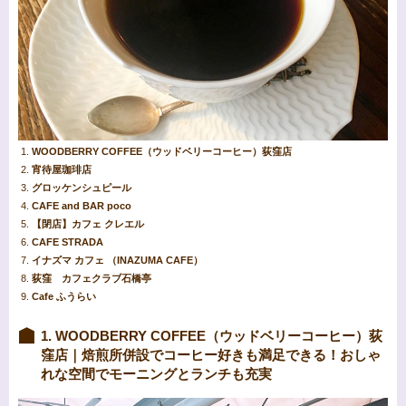
WOODBERRY COFFEE（ウッドベリーコーヒー）荻窪店
宵待屋珈琲店
グロッケンシュピール
CAFE and BAR poco
【閉店】カフェ クレエル
CAFE STRADA
イナズマ カフェ （INAZUMA CAFE）
荻窪 カフェクラブ石橋亭
Cafe ふうらい
1. WOODBERRY COFFEE（ウッドベリーコーヒー）荻
窪店｜焙煎所併設でコーヒー好きも満足できる！おしゃ
れな空間でモーニングとランチも充実