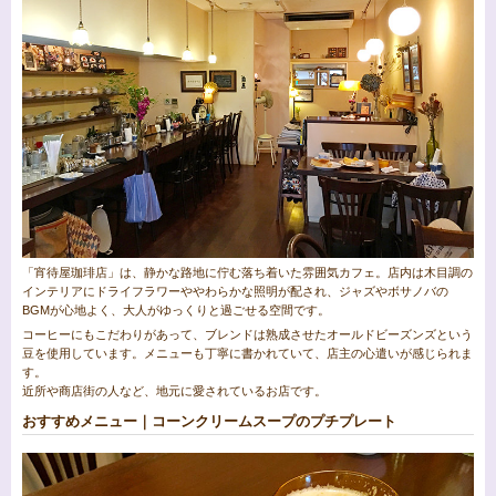
「宵待屋珈琲店」は、静かな路地に佇む落ち着いた雰囲気カフェ。店内は木目調の
インテリアにドライフラワーややわらかな照明が配され、ジャズやボサノバの
BGMが心地よく、大人がゆっくりと過ごせる空間です。
コーヒーにもこだわりがあって、ブレンドは熟成させたオールドビーズンズという
豆を使用しています。メニューも丁寧に書かれていて、店主の心遣いが感じられま
す。
近所や商店街の人など、地元に愛されているお店です。
おすすめメニュー｜コーンクリームスープのプチプレート