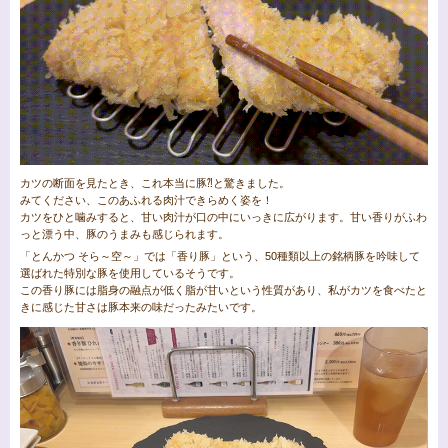
カツの断面を見たとき、これ本当に豚⁈と驚きました。
みてください、このあふれる肉汁できらめく姿を！
カツをひと噛みすると、甘い肉汁が口の中にいっきに広がります。甘い香りがふわ
っと漂う中、豚のうまみも感じられます。
「とんかつ そら～空～」では「香り豚」という、50種類以上の銘柄豚を吟味して
選ばれた特別な豚を使用しているそうです。
この香り豚には脂身の融点が低く脂が甘いという性質があり、私がカツを食べたと
きに感じた甘さは豚本来の味だったみたいです。