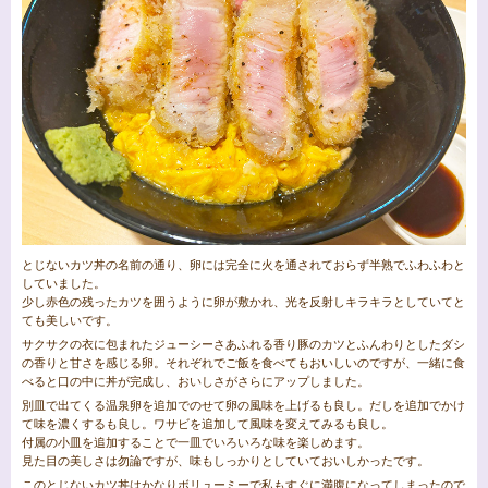
とじないカツ丼の名前の通り、卵には完全に火を通されておらず半熟でふわふわと
していました。
少し赤色の残ったカツを囲うように卵が敷かれ、光を反射しキラキラとしていてと
ても美しいです。
サクサクの衣に包まれたジューシーさあふれる香り豚のカツとふんわりとしたダシ
の香りと甘さを感じる卵。それぞれでご飯を食べてもおいしいのですが、一緒に食
べると口の中に丼が完成し、おいしさがさらにアップしました。
別皿で出てくる温泉卵を追加でのせて卵の風味を上げるも良し。だしを追加でかけ
て味を濃くするも良し。ワサビを追加して風味を変えてみるも良し。
付属の小皿を追加することで一皿でいろいろな味を楽しめます。
見た目の美しさは勿論ですが、味もしっかりとしていておいしかったです。
このとじないカツ丼はかなりボリューミーで私もすぐに満腹になってしまったので