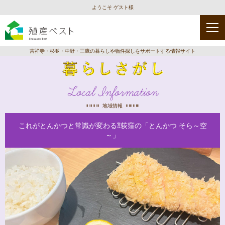
ようこそ ゲスト様
吉祥寺・杉並・中野・三鷹の暮らしや物件探しをサポートする情報サイト
Local Information
地域情報
これがとんかつと常識が変わる⁈荻窪の「とんかつ そら～空
～」