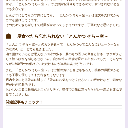
すが、「とんかつ そら～空～」ではお持ち帰りもできるので、食べきれないとき
でも安心です。
とんかつにしてもカツ丼にしても、「とんかつ そら～空～」は注文を受けてから
カツを揚げるそうです。
そのためできあがりまで時間がかかってしまうのですが、丁寧だなと思いました。
一度食べたら忘れられない「とんかつ そら～空～」
「とんかつ そら～空～」のカツを食べて「とんかつってこんなにジューシーなも
のなの⁈」と、とても驚きました。
油で揚げているとは思えない肉汁の多さ、豚のもつ香りの高さと甘さ、ザクザクと
して油っぽさを感じさせない衣。自分の中の常識が変わる出会いでした。そんなカ
ツが1,500円〜の価格でいただけるのが本当にありがたいです。
また、「とんかつ そら～空～」はご飯のおいしさはもちろん、接客の雰囲気がと
ても丁寧で優しくてまた行きたくなります。
店内中央にある段差に対して「段差にお気をつけください」の声かけなど、細かな
声がけが印象的です。
おいしいご飯に最高のホスピタリティ、荻窪でご飯に迷ったらぜひ一度足を運んで
みてくださいね。
関連記事もチェック！