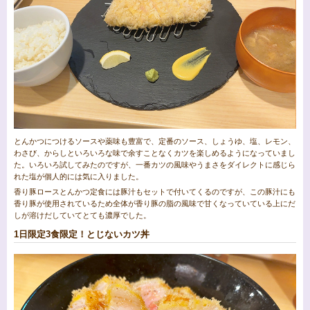
とんかつにつけるソースや薬味も豊富で、定番のソース、しょうゆ、塩、レモン、
わさび、からしといろいろな味で余すことなくカツを楽しめるようになっていまし
た。いろいろ試してみたのですが、一番カツの風味やうまさをダイレクトに感じら
れた塩が個人的には気に入りました。
香り豚ロースとんかつ定食には豚汁もセットで付いてくるのですが、この豚汁にも
香り豚が使用されているため全体が香り豚の脂の風味で甘くなっていている上にだ
しが溶けだしていてとても濃厚でした。
1日限定3食限定！とじないカツ丼