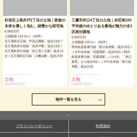
杉並区上高井戸2丁目の土地｜家族の
三鷹市井口4丁目の土地｜全区画100
未来を優しく包む、緑豊かな邸宅地
平米超のゆとりある敷地が魅力の全3
8,980万円
区画分譲地
土地面積 152.51㎡（46坪）
5,800万円
京王電鉄京王線「芦花公園駅」徒歩13分 /
土地面積 100.1㎡（30坪）
京王電鉄井の頭線「高井戸駅」徒歩13分 /
西武鉄道多摩川線「新小金井駅」徒歩15分 /
京王電鉄井の頭線「富士見ヶ丘駅」徒歩14
ＪＲ中央本線「武蔵境駅」徒歩20分 / 西武
分 / 京王電鉄京王線「八幡山駅」徒歩15分
鉄道多摩川線「武蔵境駅」バス4分、「井口
新田」から徒歩5分 / ＪＲ中央本線「東小金
井駅」徒歩23分
土地
土地
2026年8月6日
2026年7月3日
物件一覧を見る
プライバシーポリシー
利用規約