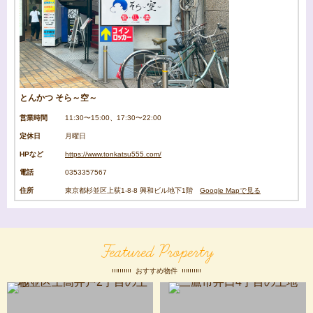
とんかつ そら～空～
営業時間
11:30〜15:00、17:30〜22:00
定休日
月曜日
HPなど
https://www.tonkatsu555.com/
電話
0353357567
住所
東京都杉並区上荻1-8-8 興和ビル地下1階
Google Mapで見る
Featured Property
おすすめ物件