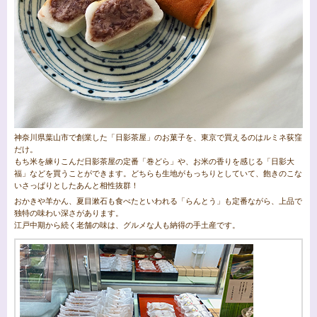
神奈川県葉山市で創業した「日影茶屋」のお菓子を、東京で買えるのはルミネ荻窪
だけ。
もち米を練りこんだ日影茶屋の定番「巻どら」や、お米の香りを感じる「日影大
福」などを買うことができます。どちらも生地がもっちりとしていて、飽きのこな
いさっぱりとしたあんと相性抜群！
おかきや羊かん、夏目漱石も食べたといわれる「らんとう」も定番ながら、上品で
独特の味わい深さがあります。
江戸中期から続く老舗の味は、グルメな人も納得の手土産です。