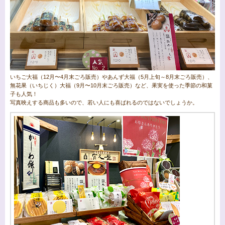
いちご大福（12月〜4月末ごろ販売）やあんず大福（5月上旬～8月末ごろ販売）、
無花果（いちじく）大福（9月〜10月末ごろ販売）など、果実を使った季節の和菓
子も人気！
写真映えする商品も多いので、若い人にも喜ばれるのではないでしょうか。