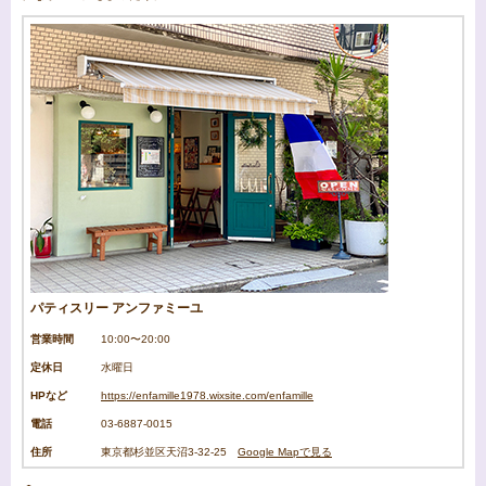
パティスリー アンファミーユ
営業時間
10:00〜20:00
定休日
水曜日
HPなど
https://enfamille1978.wixsite.com/enfamille
電話
03-6887-0015
住所
東京都杉並区天沼3-32-25
Google Mapで見る