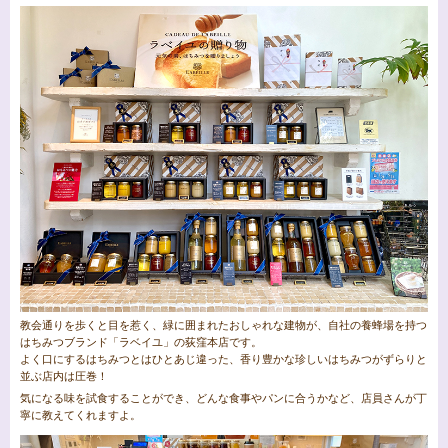
教会通りを歩くと目を惹く、緑に囲まれたおしゃれな建物が、自社の養蜂場を持つ
はちみつブランド「ラベイユ」の荻窪本店です。
よく口にするはちみつとはひとあじ違った、香り豊かな珍しいはちみつがずらりと
並ぶ店内は圧巻！
気になる味を試食することができ、どんな食事やパンに合うかなど、店員さんが丁
寧に教えてくれますよ。