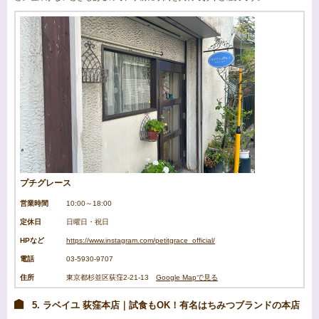
プチグレース
営業時間
10:00～18:00
定休日
日曜日・祝日
HPなど
https://www.instagram.com/petitgrace_official/
電話
03-5930-9707
住所
東京都杉並区荻窪2-21-13
Google Mapで見る
5. ラベイユ 荻窪本店｜試食もOK！有名はちみつブランドの本店