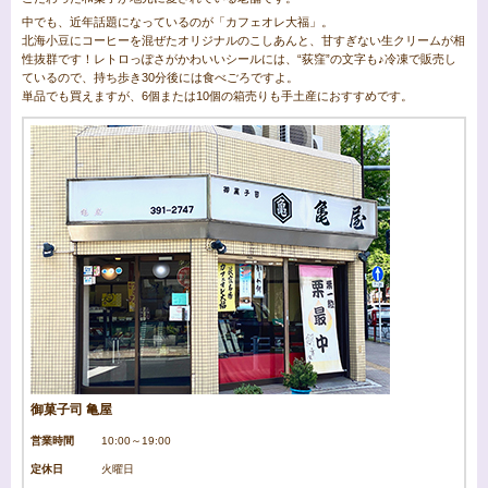
中でも、近年話題になっているのが「カフェオレ大福」。
北海小豆にコーヒーを混ぜたオリジナルのこしあんと、甘すぎない生クリームが相
性抜群です！レトロっぽさがかわいいシールには、“荻窪”の文字も♪冷凍で販売し
ているので、持ち歩き30分後には食べごろですよ。
単品でも買えますが、6個または10個の箱売りも手土産におすすめです。
御菓子司 亀屋
営業時間
10:00～19:00
定休日
火曜日