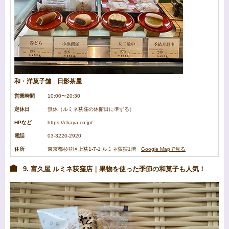
和・洋菓子舗 日影茶屋
営業時間
10:00〜20:30
定休日
無休（ルミネ荻窪の休館日に準ずる）
HPなど
https://chaya.co.jp/
電話
03-3220-2920
住所
東京都杉並区上荻1-7-1 ルミネ荻窪1階
Google Mapで見る
9. 富久屋 ルミネ荻窪店｜果物を使った季節の和菓子も人気！