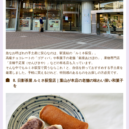
急なお呼ばれの手土産に安心なのは、駅直結の「ルミネ荻窪」。
高級チョコレートの「ゴディバ」や和菓子の老舗「銀座あけぼの」、果物専門店
「京橋千疋屋（せんびきや）」などの有名店も入っています。
そんな中でもルミネ荻窪で買うならこれ！と、自信を持っておすすめする手土産を
厳選しました。手軽に買えるけれど、特別感のあるものをお探しの方必見です。
8. 日影茶屋 ルミネ荻窪店｜葉山が本店の老舗の味わい深い和菓子
を