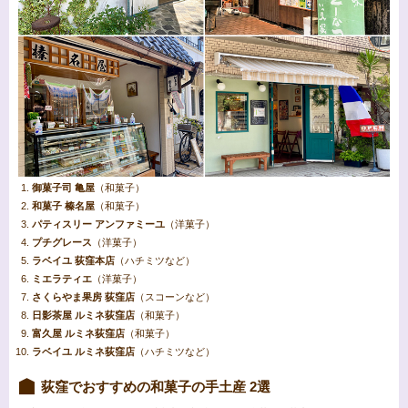
御菓子司 亀屋
（和菓子）
和菓子 榛名屋
（和菓子）
パティスリー アンファミーユ
（洋菓子）
プチグレース
（洋菓子）
ラベイユ 荻窪本店
（ハチミツなど）
ミエラティエ
（洋菓子）
さくらやま果房 荻窪店
（スコーンなど）
日影茶屋 ルミネ荻窪店
（和菓子）
富久屋 ルミネ荻窪店
（和菓子）
ラベイユ ルミネ荻窪店
（ハチミツなど）
荻窪でおすすめの和菓子の手土産 2選