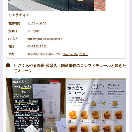
ミエラティエ
営業時間
11:00～19:00
定休日
火・水曜
HPなど
https://labeille.jp/mielatier/
電話
03-3392-8022
住所
東京都杉並区天沼3-6-25
Google Mapで見る
7. さくらやま果房 荻窪店｜国産果物のコンフィチュールと焼きた
てスコーン