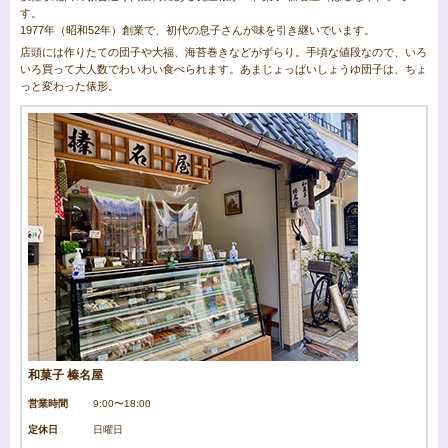
す。
1977年（昭和52年）創業で、初代の息子さんが味を引き継いでいます。
店頭には作りたての団子や大福、海苔巻きなどがずらり。手頃な値段なので、いろ
いろ買って大人数でわいわい食べられます。あまじょっぱいしょうゆ団子は、ちょ
っと変わった俵形。
和菓子 榛名屋
営業時間
9:00〜18:00
定休日
日曜日