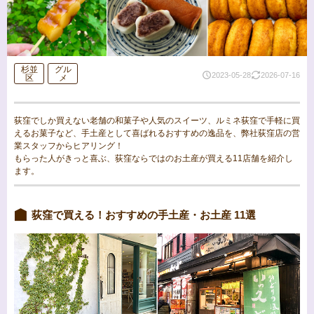
杉並
グル
2023-05-28
2026-07-16
区
メ
荻窪でしか買えない老舗の和菓子や人気のスイーツ、ルミネ荻窪で手軽に買
えるお菓子など、手土産として喜ばれるおすすめの逸品を、弊社荻窪店の営
業スタッフからヒアリング！
もらった人がきっと喜ぶ、荻窪ならではのお土産が買える11店舗を紹介し
ます。
荻窪で買える！おすすめの手土産・お土産 11選