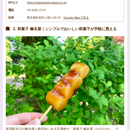
HPなど
https://www.kameyakasi.co.jp/
電話
03-3391-2747
住所
東京都杉並区上荻1-24-23
Google Mapで見る
2. 和菓子 榛名屋｜シンプルでおいしい和菓子が手軽に買える
荻窪駅北口の教会通り商店街にある瓦屋根が「和菓子 榛名屋（はるなや）」で