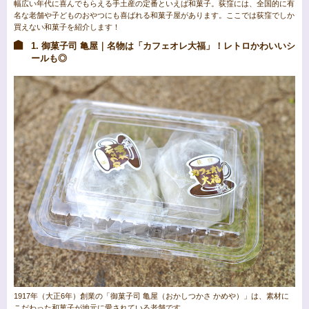
幅広い年代に喜んでもらえる手土産の定番といえば和菓子。荻窪には、全国的に有
名な老舗や子どものおやつにも喜ばれる和菓子屋があります。ここでは荻窪でしか
買えない和菓子を紹介します！
1. 御菓子司 亀屋｜名物は「カフェオレ大福」！レトロかわいいシ
ールも◎
1917年（大正6年）創業の「御菓子司 亀屋（おかしつかさ かめや）」は、素材に
こだわった和菓子が地元に愛されている老舗です。