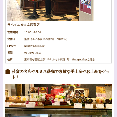
ラベイユ ルミネ荻窪店
営業時間
10:00〜20:30
定休日
無休（ルミネ荻窪の休館日に準ずる）
HPなど
https://labeille.jp/
電話
03
-3393-3817
住所
東京都杉並区上荻1-7-1 ルミネ荻窪1階
Google Mapで見る
荻窪の名店やルミネ荻窪で素敵な手土産やお土産をゲッ
ト！