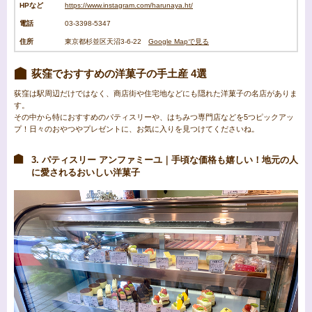
HPなど
https://www.instagram.com/harunaya.ht/
電話
03-3398-5347
住所
東京都杉並区天沼3-6-22
Google Mapで見る
荻窪でおすすめの洋菓子の手土産 4選
荻窪は駅周辺だけではなく、商店街や住宅地などにも隠れた洋菓子の名店がありま
す。
その中から特におすすめのパティスリーや、はちみつ専門店などを5つピックアッ
プ！日々のおやつやプレゼントに、お気に入りを見つけてくださいね。
3. パティスリー アンファミーユ｜手頃な価格も嬉しい！地元の人
に愛されるおいしい洋菓子