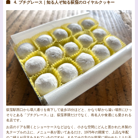
4. プチグレース｜知る人ぞ知る荻窪のロイヤルクッキー
荻窪駅西口から環八通りを南下して徒歩15分ほどと、かなり駅から遠い場所にひっ
そりとある「プチグレース」は、荻窪界隈だけでなく、有名人や食通にも愛される
名店です。
お店のドアを開くとショーケースなどはなく、小さな空間にどんと置かれた木製の
丸テーブルの上に、メニュー表が置いてあるだけ。1975年の開業で、上品な年配
のご婦人が店主をされているのですが、まるでその方のお部屋に招かれたような不