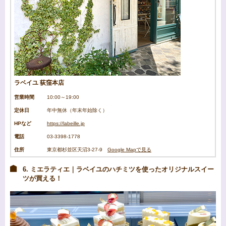
ラベイユ 荻窪本店
営業時間
10:00～19:00
定休日
年中無休（年末年始除く）
HPなど
https://labeille.jp
電話
03-3398-1778
住所
東京都杉並区天沼3-27-9
Google Mapで見る
6. ミエラティエ｜ラベイユのハチミツを使ったオリジナルスイー
ツが買える！