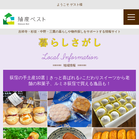
ようこそ ゲスト様
吉祥寺・杉並・中野・三鷹の暮らしや物件探しをサポートする情報サイト
Local Information
地域情報
荻窪の手土産10選｜きっと喜ばれる♪こだわりスイーツから老
舗の和菓子、ルミネ荻窪で買える逸品も！