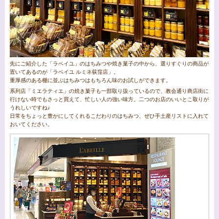
先にご紹介した「ラベイユ」のはちみつや焼き菓子の中から、選りすぐりの商品が
置いてあるのが「ラベイユ ルミネ荻窪店」。
重厚感のある棚に並ぶはちみつはもちろん味のお試しができます。
系列店「ミエラティエ」の焼き菓子も一部取り扱っているので、教会通り商店街に
行けない時でもさっと買えて、忙しい人の強い味方。二つのお店のいいとこ取りが
うれしいですね♪
日常をちょっと豊かにしてくれるこだわりのはちみつ、ぜひ手土産リストに入れて
おいてください。