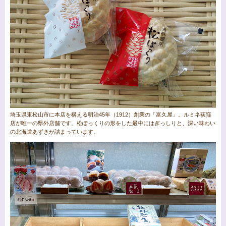
埼玉県東松山市に本店を構える明治45年（1912）創業の「富久屋」。ルミネ荻窪
店が唯一の県外店舗です。松ぽっくりの形をした最中にはぎっしりと、深い味わい
の北海道あずきが詰まっています。