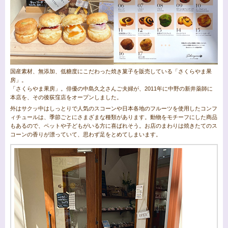
国産素材、無添加、低糖度にこだわった焼き菓子を販売している「さくらやま果
房」。
「さくらやま果房」。俳優の中島久之さんご夫婦が、2011年に中野の新井薬師に
本店を、その後荻窪店をオープンしました。
外はサクッ中はしっとりで人気のスコーンや日本各地のフルーツを使用したコンフ
ィチュールは、季節ごとにさまざまな種類があります。動物をモチーフにした商品
もあるので、ペットや子どもがいる方に喜ばれそう。お店のまわりは焼きたてのス
コーンの香りが漂っていて、思わず足をとめてしまいます。