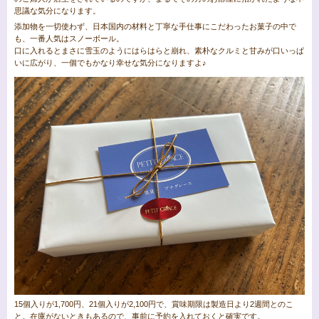
思議な気分になります。
添加物を一切使わず、日本国内の材料と丁寧な手仕事にこだわったお菓子の中で
も、一番人気はスノーボール。
口に入れるとまさに雪玉のようにはらはらと崩れ、素朴なクルミと甘みが口いっぱ
いに広がり、一個でもかなり幸せな気分になりますよ♪
15個入りが1,700円、21個入りが2,100円で、賞味期限は製造日より2週間とのこ
と。在庫がないときもあるので、事前に予約を入れておくと確実です。