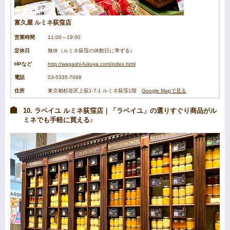
富久屋 ルミネ荻窪店
営業時間
11:00～19:00
定休日
無休（ルミネ荻窪の休館日に準ずる）
HPなど
http://wagashi-fukuya.com/index.html
電話
03-5335-7068
住所
東京都杉並区上荻1-7-1 ルミネ荻窪1階
Google Mapで見る
10. ラベイユ ルミネ荻窪店｜「ラベイユ」の選りすぐり商品がル
ミネでも手軽に買える♪