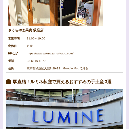
さくらやま果房 荻窪店
営業時間
11:00～19:00
定休日
月曜
HPなど
https://www.sakurayama-kabo.com/
電話
03-6915-1877
住所
東京都杉並区天沼3-29-12
Google Mapで見る
駅直結！ルミネ荻窪で買えるおすすめの手土産 3選