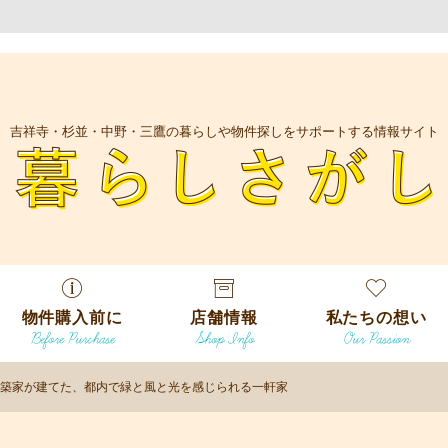
吉祥寺・杉並・中野・三鷹の暮らしや物件探しをサポートする情報サイト
暮
物件購入前に
店舗情報
私たちの想い
Before Purchase
Shop Info
Our Passion
エリアから探
す
築家が建てた、都内で緑と風と光を感じられる一軒家
エリアから探
吉祥寺本店
沿線
す
/
駅から