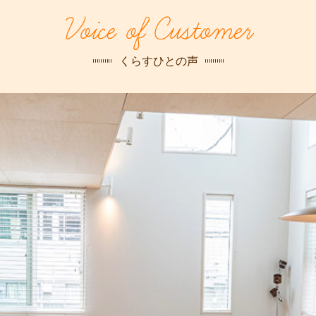
探す
Voice of Customer
荻窪店
沿線
/
駅から
探す
くらすひとの声
中野店
三鷹店
世田谷店