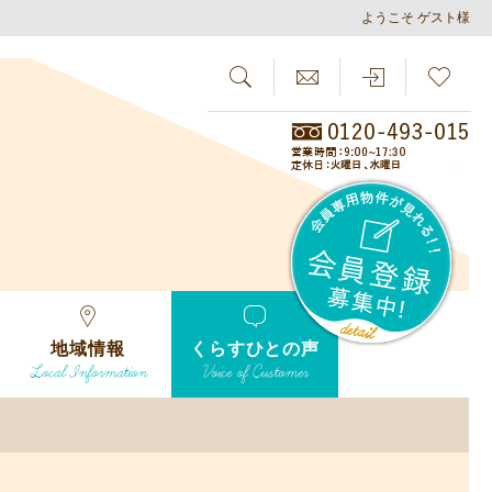
ようこそ ゲスト様
SEARCH
らしさがし
会員
地域情報
くらすひとの声
Local Information
Voice of Customer