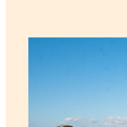
探
沿線から探す
沿
探
マンションを
探す