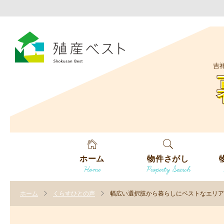
吉
ホーム
物件さがし
Home
Property Search
戸建てを探す
エ
す
ホーム
くらすひとの声
幅広い選択肢から暮らしにベストなエリア
土地を探す
エ
沿
す