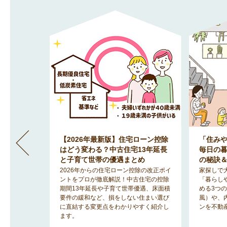
」間取りが
【2026年最新版】住宅ローン控除
「住み
地で明る
はどう変わる？中古住宅13年延長
毎日の
のヒント
と子育て世帯の優遇まとめ
の秘訣
みを解消
2026年からの住宅ローン控除の改正ポイ
家探しで
「2階リビ
ントをプロが徹底解説！中古住宅の控除
「暮らし
宅事情を知
期間13年延長や子育て世帯優遇、床面積
める3つ
ットと後悔
要件の緩和など、損をしない住まい選び
風）や、
に直結する変更点をわかりやすく紹介し
ンを不動
ます。