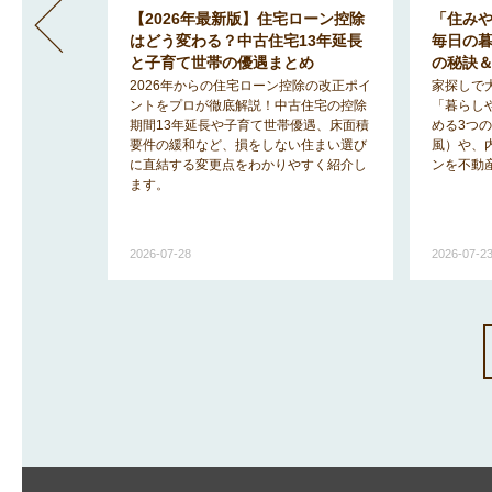
」間取りが
【2026年最新版】住宅ローン控除
「住み
地で明る
はどう変わる？中古住宅13年延長
毎日の
のヒント
と子育て世帯の優遇まとめ
の秘訣
みを解消
2026年からの住宅ローン控除の改正ポイ
家探しで
「2階リビ
ントをプロが徹底解説！中古住宅の控除
「暮らし
宅事情を知
期間13年延長や子育て世帯優遇、床面積
める3つ
ットと後悔
要件の緩和など、損をしない住まい選び
風）や、
に直結する変更点をわかりやすく紹介し
ンを不動
ます。
2026-07-28
2026-07-2