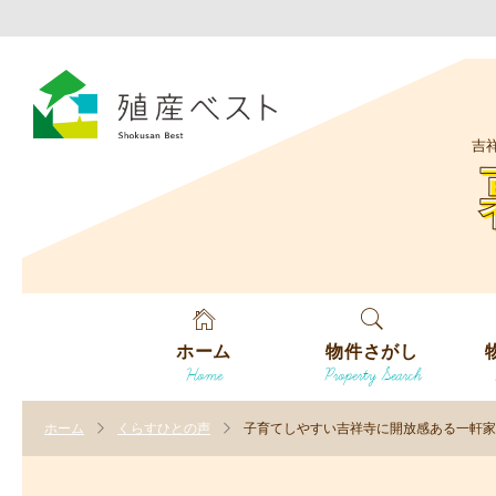
吉
ホーム
物件さがし
Home
Property Search
戸建てを探す
エ
す
ホーム
くらすひとの声
子育てしやすい吉祥寺に開放感ある一軒家
土地を探す
エ
沿
す