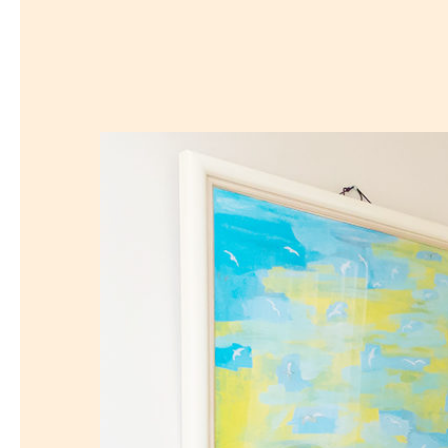
探
沿線から探す
沿
探
マンションを
探す