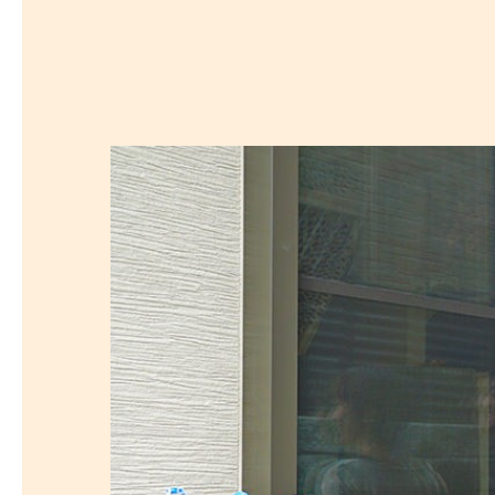
探
沿線から探す
沿
探
マンションを
探す