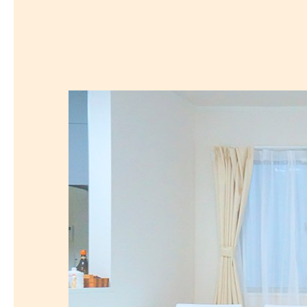
探
沿線から探す
沿
探
マンションを
探す