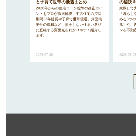
のヒント
と子育て世帯の優遇まとめ
の秘訣
みを解消
2026年からの住宅ローン控除の改正ポイ
家探しで
「2階リビ
ントをプロが徹底解説！中古住宅の控除
「暮らし
宅事情を知
期間13年延長や子育て世帯優遇、床面積
める3つ
ットと後悔
要件の緩和など、損をしない住まい選び
風）や、
に直結する変更点をわかりやすく紹介し
ンを不動
ます。
2026-07-28
2026-07-2