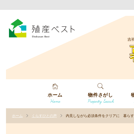
吉
ホーム
物件さがし
Home
Property Search
戸建てを探す
エ
す
ホーム
くらすひとの声
内見しながら必須条件をクリアに 暮らす
土地を探す
エ
沿
す