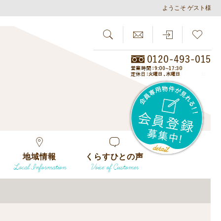
ようこそ ゲスト様
SEARCH
らしさがし
会員
地域情報
くらすひとの声
Local Information
Voice of Customer