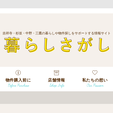
吉祥寺・杉並・中野・三鷹の暮らしや物件探しをサポートする情報サイト
暮
物件購入前に
店舗情報
私たちの想い
Before Purchase
Shop Info
Our Passion
エリアから探
す
エリアから探
吉祥寺本店
沿線
す
/
駅から