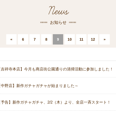
探す
News
荻窪店
沿線
/
駅から
探す
お知らせ
中野店
«
6
7
8
9
10
11
12
»
三鷹店
世田谷店
【吉祥寺本店】今月も商店街公園通りの清掃活動に参加しました！
【中野店】新作ガチャガチャが始まりました～
【予告】新作ガチャガチャ、2/2（木）より、全店一斉スタート！