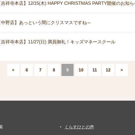
吉祥寺本店】12/15(木) HAPPY CHRISTMAS PARTY開催のお知
【中野店】あっという間にクリスマスですね～
【吉祥寺本店】11/27(日) 満員御礼！キッズマネースクール
«
6
7
8
9
10
11
12
»
索
くらすひとの声