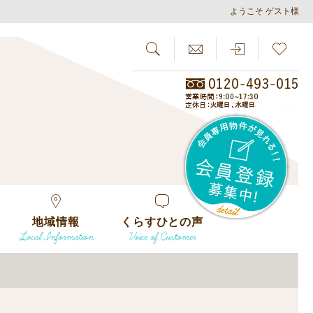
ようこそ ゲスト様
SEARCH
らしさがし
会員
地域情報
くらすひとの声
Local Information
Voice of Customer