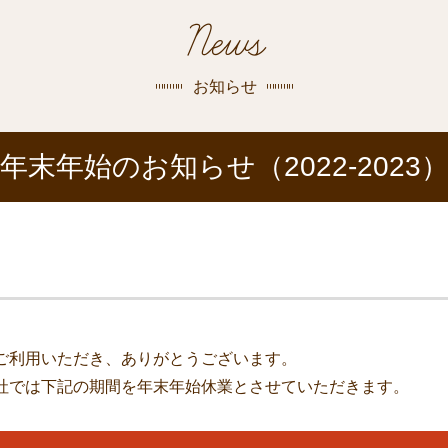
探す
News
荻窪店
沿線
/
駅から
探す
お知らせ
中野店
年末年始のお知らせ（2022-2023
三鷹店
世田谷店
ご利用いただき、ありがとうございます。
社では下記の期間を年末年始休業とさせていただきます。