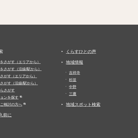
索
くらすひとの声
をさがす（エリアから）
地域情報
をさがす（沿線/駅から）
吉祥寺
さがす（エリアから）
杉並
さがす（沿線/駅から）
中野
らさがす
三鷹
ョンを探す
地域スポット検索
ご検討の方へ
入前に