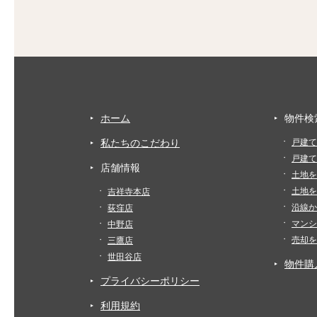
ホーム
物件検
私たちのこだわり
戸建て
戸建て
店舗情報
土地を
土地を
吉祥寺本店
沿線か
荻窪店
マンシ
中野店
売却を
三鷹店
世田谷店
物件購
プライバシーポリシー
利用規約