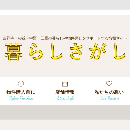
吉祥寺・杉並・中野・三鷹の暮らしや物件探しをサポートする情報サイト
暮
物件購入前に
店舗情報
私たちの想い
Before Purchase
Shop Info
Our Passion
エリアから探
す
エリアから探
吉祥寺本店
沿線
す
/
駅から