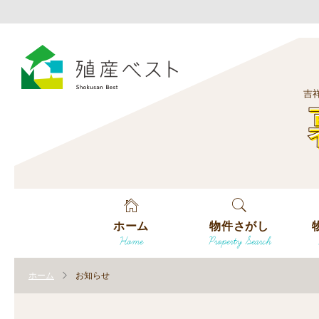
吉
ホーム
物件さがし
Home
Property Search
戸建てを探す
エ
す
ホーム
お知らせ
土地を探す
エ
沿
す