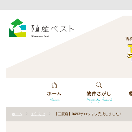
吉
ホーム
物件さがし
Home
Property Search
戸建てを探す
エ
す
ホーム
お知らせ
【三鷹店】0493ポロシャツ完成しました！
土地を探す
エ
沿
す