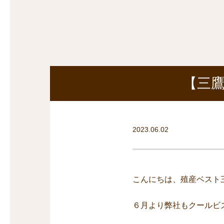
探
沿線から探す
沿
探
マンションを
探す
【三鷹
2023.06.02
こんにちは、殖産ベスト
６月より弊社もクールビ