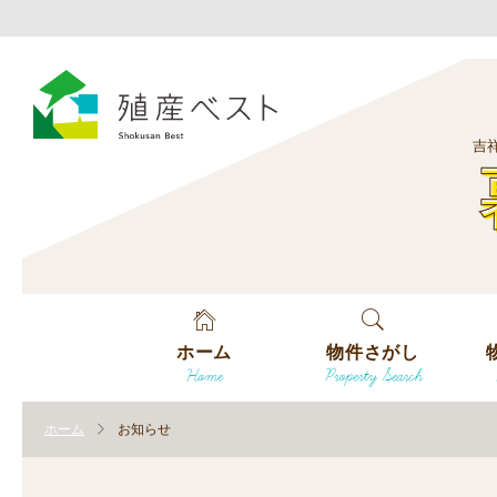
吉
ホーム
物件さがし
Home
Property Search
戸建てを探す
エ
す
ホーム
お知らせ
土地を探す
エ
沿
す