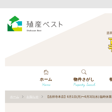
吉
ホーム
物件さがし
Home
Property Search
戸建てを探す
エ
す
ホーム
お知らせ
【吉祥寺本店】6月1日(月)〜6月3日(水) 臨時休
土地を探す
エ
沿
す