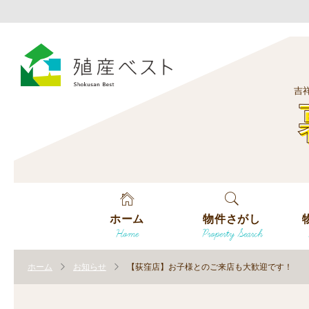
吉
ホーム
物件さがし
Home
Property Search
戸建てを探す
エ
す
ホーム
お知らせ
【荻窪店】お子様とのご来店も大歓迎です！
土地を探す
エ
沿
す