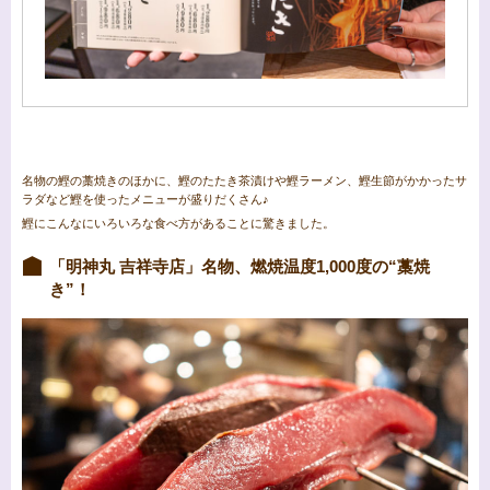
名物の鰹の藁焼きのほかに、鰹のたたき茶漬けや鰹ラーメン、鰹生節がかかったサ
ラダなど鰹を使ったメニューが盛りだくさん♪
鰹にこんなにいろいろな食べ方があることに驚きました。
「明神丸 吉祥寺店」名物、燃焼温度1,000度の“藁焼
き”！