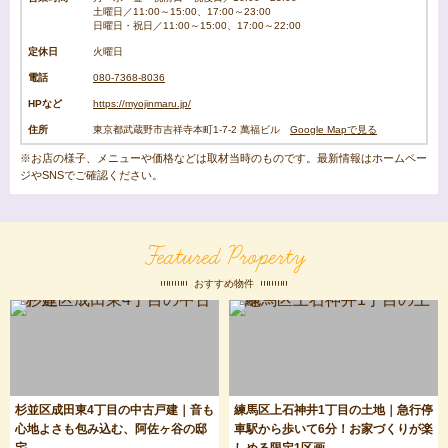
土曜日／11:00～15:00、17:00～23:00
日曜日・祝日／11:00～15:00、17:00～22:00
定休日
火曜日
電話
080-7368-8036
HPなど
https://myojinmaru.jp/
住所
東京都武蔵野市吉祥寺本町1-7-2 萬福ビル
Google Mapで見る
※お店の様子、メニューや価格などは取材当時のものです。最新情報はホームペー
ジやSNSでご確認ください。
Featured Property
おすすめ物件
杉並区成田東4丁目の中古戸建｜音も
練馬区上石神井1丁目の土地｜急行停
心地よさも包み込む、阿佐ヶ谷の邸
車駅から歩いて6分！お家づくりが楽