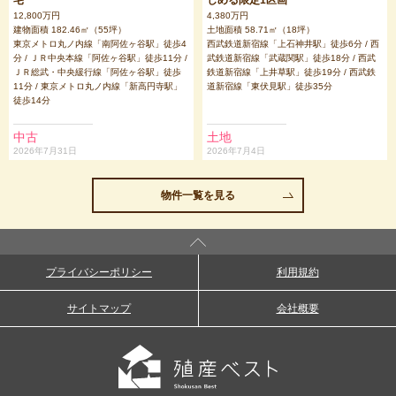
宅
しめる限定1区画
12,800万円
4,380万円
建物面積 182.46㎡（55坪）
土地面積 58.71㎡（18坪）
東京メトロ丸ノ内線「南阿佐ヶ谷駅」徒歩4
西武鉄道新宿線「上石神井駅」徒歩6分 / 西
分 / ＪＲ中央本線「阿佐ヶ谷駅」徒歩11分 /
武鉄道新宿線「武蔵関駅」徒歩18分 / 西武
ＪＲ総武・中央緩行線「阿佐ヶ谷駅」徒歩
鉄道新宿線「上井草駅」徒歩19分 / 西武鉄
11分 / 東京メトロ丸ノ内線「新高円寺駅」
道新宿線「東伏見駅」徒歩35分
徒歩14分
中古
土地
2026年7月31日
2026年7月4日
物件一覧を見る
プライバシーポリシー
利用規約
サイトマップ
会社概要