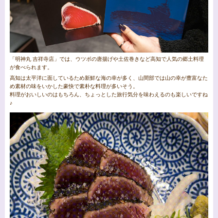
「明神丸 吉祥寺店」では、ウツボの唐揚げや土佐巻きなど高知で人気の郷土料理
が食べられます。
高知は太平洋に面しているため新鮮な海の幸が多く、山間部では山の幸が豊富なた
め素材の味をいかした豪快で素朴な料理が多いそう。
料理がおいしいのはもちろん、ちょっとした旅行気分を味わえるのも楽しいですね
♪