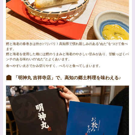
鰹と海老の春巻きは外がパリパリ！高知県で慣れ親しみのある“ぬた”をつけて食べ
ます。
鰹と海老を使用した種には鰹のうまみと海老のやさしい甘みがあり、甘酸っぱくパ
ンチのある味わいの“ぬた”とよくあいます。
食べやすい太さでかみ切りやすく、ぺろりと食べてしまいます。
「明神丸 吉祥寺店」で、高知の郷土料理を味わえる♪