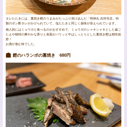
タレたたきには、藁焼き鰹のうまみがたっぷり溶け込んだ「明神丸 吉祥寺店」特
製のポン酢タレがかけられていて、塩たたきと同じく薬味が添えられています。
個人的にはミョウガと食べるのがおすすめで、ミョウガのシャキシャキとした歯ご
たえや独特の爽やかな香りと表面がパリッと中はしっとりとした藁焼き鰹は相性抜
群！
お酒が進む味でした。
鰹のハランボの藁焼き 680円