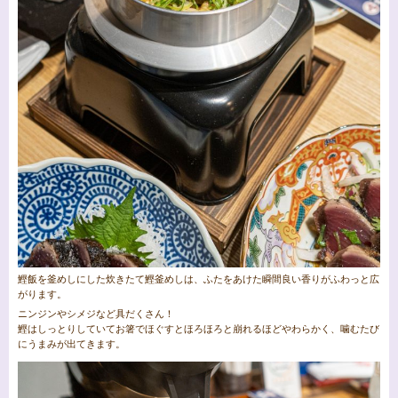
鰹飯を釜めしにした炊きたて鰹釜めしは、ふたをあけた瞬間良い香りがふわっと広
がります。
ニンジンやシメジなど具だくさん！
鰹はしっとりしていてお箸でほぐすとほろほろと崩れるほどやわらかく、噛むたび
にうまみが出てきます。