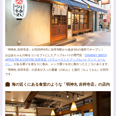
「明神丸 吉祥寺店」が2025年6月に吉祥寺駅から徒歩3分の場所でオープン！
おばあちゃんの味をコンセプトにしたアップルパイの専門店「
GRANNY SMITH
APPLE PIE & COFFEE 吉祥寺店（グラニースミス アップルパイ アンド コーヒ
ー）
」がある通りを道なりに進み、レンガ通りを左に曲がったところにあります。
「明神丸 吉祥寺店」の店名が入った暖簾（のれん）と提灯（ちょうちん）が目印
です。
海の近くにある食堂のような「明神丸 吉祥寺店」の店内