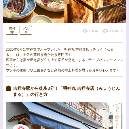
吉祥
グル
2025-07-02
2025-08-08
寺
メ
2025年6月に吉祥寺でオープンした「明神丸 吉祥寺店（みょうじんま
る）」は、土佐の藁焼き鰹たたき専門店！
客席からは藁が燃え炎が立ち上る様子が見え、まるでライブパフォーマンス
のよう。
ウツボの唐揚げや土佐巻きなど高知の郷土料理を思う存分を味わえます♪
吉祥寺駅から徒歩3分！「明神丸 吉祥寺店（みょうじん
まる）」の行き方