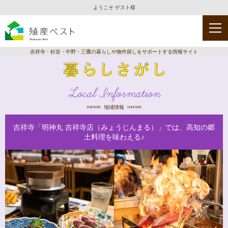
ようこそ ゲスト様
吉祥寺・杉並・中野・三鷹の暮らしや物件探しをサポートする情報サイト
Local Information
地域情報
吉祥寺「明神丸 吉祥寺店（みょうじんまる）」では、高知の郷
土料理を味わえる♪