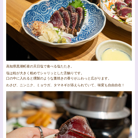
高知県黒潮町産の天日塩で食べる塩たたき。
塩は粒が大きく粗めでシャリッとした舌触りです。
口の中に入れると燻製のような藁焼きの香りがふわっと広がります。
わさび、ニンニク、ミョウガ、タマネギが添えられていて、味変も自由自在！