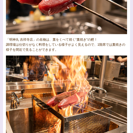
「明神丸 吉祥寺店」の名物は、藁をくべて焼く“藁焼き”の鰹！
調理場は仕切りがなく料理をしている様子がよく見えるので、1階席では藁焼きの
様子を間近で見ることができます。