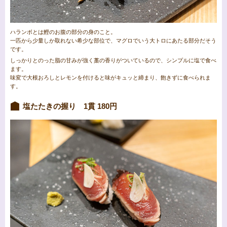
ハランボとは鰹のお腹の部分の身のこと。
一匹から少量しか取れない希少な部位で、マグロでいう大トロにあたる部分だそう
です。
しっかりとのった脂の甘みが強く藁の香りがついているので、シンプルに塩で食べ
ます。
味変で大根おろしとレモンを付けると味がキュッと締まり、飽きずに食べられま
す。
塩たたきの握り 1貫 180円