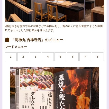
2階は大きな提灯や船の写真などの装飾があり、海の近くにある食堂のような雰囲
気でちょっとした旅行気分を味わえます。
「明神丸 吉祥寺店」のメニュー
フードメニュー
1
2
3
4
5
6
7
8