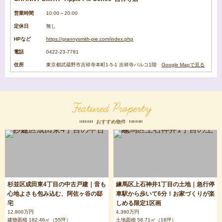
営業時間
10:00～20:00
定休日
無し
HPなど
https://grannysmith-pie.com/index.php
電話
0422-23-7781
住所
東京都武蔵野市吉祥寺本町1-5-1 吉祥寺パルコ1階
Google Mapで見る
Featured Property
おすすめ物件
杉並区成田東4丁目の中古戸建｜音も
練馬区上石神井1丁目の土地｜急行停
心地よさも包み込む、阿佐ヶ谷の邸
車駅から歩いて6分！お家づくりが楽
宅
しめる限定1区画
12,800万円
4,380万円
建物面積 182.46㎡（55坪）
土地面積 58.71㎡（18坪）