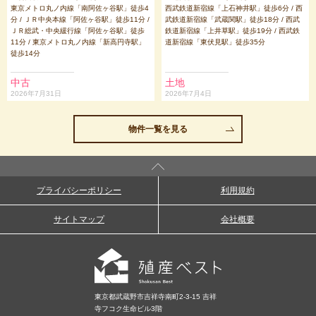
東京メトロ丸ノ内線「南阿佐ヶ谷駅」徒歩4
西武鉄道新宿線「上石神井駅」徒歩6分 / 西
分 / ＪＲ中央本線「阿佐ヶ谷駅」徒歩11分 /
武鉄道新宿線「武蔵関駅」徒歩18分 / 西武
ＪＲ総武・中央緩行線「阿佐ヶ谷駅」徒歩
鉄道新宿線「上井草駅」徒歩19分 / 西武鉄
11分 / 東京メトロ丸ノ内線「新高円寺駅」
道新宿線「東伏見駅」徒歩35分
徒歩14分
中古
土地
2026年7月31日
2026年7月4日
物件一覧を見る
プライバシーポリシー
利用規約
サイトマップ
会社概要
東京都武蔵野市吉祥寺南町2-3-15 吉祥
寺フコク生命ビル3階