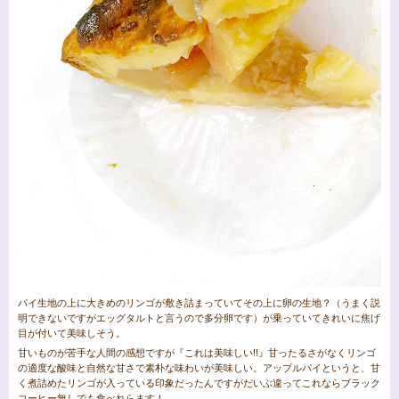
パイ生地の上に大きめのリンゴが敷き詰まっていてその上に卵の生地？（うまく説
明できないですがエッグタルトと言うので多分卵です）が乗っていてきれいに焦げ
目が付いて美味しそう。
甘いものが苦手な人間の感想ですが『これは美味しい!!』甘ったるさがなくリンゴ
の適度な酸味と自然な甘さで素朴な味わいが美味しい。アップルパイというと、甘
く煮詰めたリンゴが入っている印象だったんですがだいぶ違ってこれならブラック
コーヒー無しでも食べれらます！