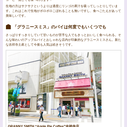
生地の方はサクサクというよりは適度にリンゴの果汁を吸ってしっとりしていま
す。これはこれで生地がボロボロこぼれることも無いですし、食べごたえがあって
美味しいです。
「グラニースミス」のパイは何度でもいくつでも
さっぱりすっきりしていて甘いものが苦手な人でもきっとおいしく食べられる。そ
んな味わいのアップルパイとおしゃれな店内が印象的なグラニースミスさん。新た
な吉祥寺土産として今後も人気は続きそうです。
GRANNY SMITH “Apple Pie Coffee”吉祥寺店