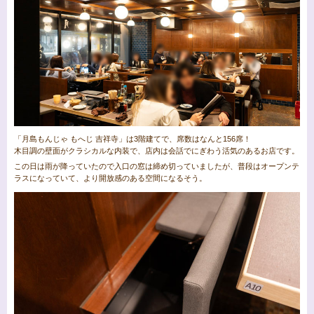
「月島もんじゃ もへじ 吉祥寺」は3階建てで、席数はなんと156席！
木目調の壁面がクラシカルな内装で、店内は会話でにぎわう活気のあるお店です。
この日は雨が降っていたので入口の窓は締め切っていましたが、普段はオープンテ
ラスになっていて、より開放感のある空間になるそう。