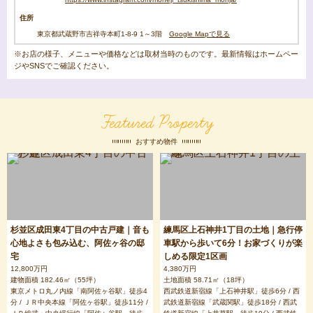
住所
東京都武蔵野市吉祥寺本町1-8-9 1～3階
Google Mapで見る
※お店の様子、メニューや価格などは取材当時のものです。最新情報はホームペー
ジやSNSでご確認ください。
Featured Property
おすすめ物件
杉並区成田東4丁目の中古戸建｜音も
練馬区上石神井1丁目の土地｜急行停
心地よさも包み込む、阿佐ヶ谷の邸
車駅から歩いて6分！お家づくりが楽
宅
しめる限定1区画
12,800万円
4,380万円
建物面積 182.46㎡（55坪）
土地面積 58.71㎡（18坪）
東京メトロ丸ノ内線「南阿佐ヶ谷駅」徒歩4
西武鉄道新宿線「上石神井駅」徒歩6分 / 西
分 / ＪＲ中央本線「阿佐ヶ谷駅」徒歩11分 /
武鉄道新宿線「武蔵関駅」徒歩18分 / 西武