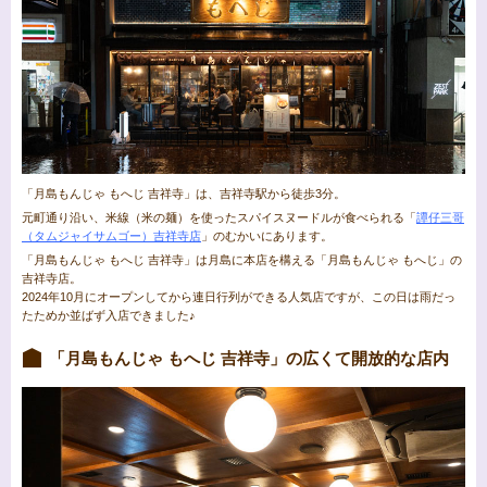
「月島もんじゃ もへじ 吉祥寺」は、吉祥寺駅から徒歩3分。
元町通り沿い、米線（米の麺）を使ったスパイスヌードルが食べられる「
譚仔三哥
（タムジャイサムゴー）吉祥寺店
」のむかいにあります。
「月島もんじゃ もへじ 吉祥寺」は月島に本店を構える「月島もんじゃ もへじ」の
吉祥寺店。
2024年10月にオープンしてから連日行列ができる人気店ですが、この日は雨だっ
たためか並ばず入店できました♪
「月島もんじゃ もへじ 吉祥寺」の広くて開放的な店内