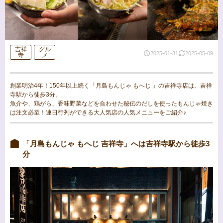
吉祥
グル
2025-01-31
2025-05-09
寺
メ
創業明治4年！150年以上続く「月島もんじゃ もへじ 」の吉祥寺店は、吉祥
寺駅から徒歩3分。
魚介や、鶏がら、香味野菜などを合わせた秘伝のだしを使ったもんじゃ焼き
は注文必至！連日行列ができる大人気店の人気メニューをご紹介♪
「月島もんじゃ もへじ 吉祥寺」へは吉祥寺駅から徒歩3
分