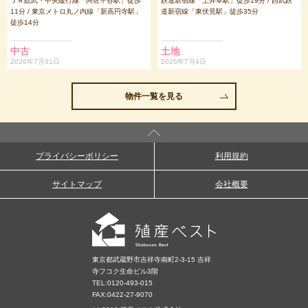
ＪＲ総武・中央緩行線「阿佐ヶ谷駅」徒歩
鉄道新宿線「上井草駅」徒歩19分 / 西武鉄
11分 / 東京メトロ丸ノ内線「新高円寺駅」
道新宿線「東伏見駅」徒歩35分
徒歩14分
中古
土地
2026年7月31日
2026年7月4日
物件一覧を見る
プライバシーポリシー
利用規約
サイトマップ
会社概要
東京都武蔵野市吉祥寺南町2-3-15 吉祥
寺フコク生命ビル3階
TEL:
0120-493-015
FAX:0422-27-9070