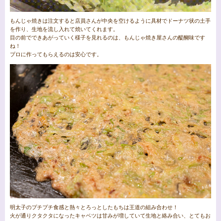
もんじゃ焼きは注文すると店員さんが中央を空けるように具材でドーナツ状の土手
を作り、生地を流し入れて焼いてくれます。
目の前でできあがっていく様子を見れるのは、もんじゃ焼き屋さんの醍醐味です
ね！
プロに作ってもらえるのは安心です。
明太子のプチプチ食感と熱々とろっとしたもちは王道の組み合わせ！
火が通りクタクタになったキャベツは甘みが増していて生地と絡み合い、とてもお