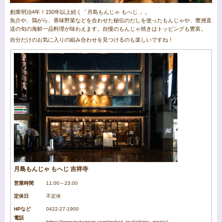
創業明治4年！150年以上続く「月島もんじゃ もへじ 」。
魚介や、鶏がら、香味野菜などを合わせた秘伝のだしを使ったもんじゃや、豊洲直
送の旬の海鮮一品料理が味わえます。自慢のもんじゃ焼きはトッピングも豊富。
自分だけのお気に入りの組み合わせを見つけるのも楽しいですね！
月島もんじゃ もへじ 吉祥寺
営業時間
11:00～23:00
定休日
不定休
HPなど
0422-27-1900
電話
https://www.instagram.com/moheji_tsukishima_monja/