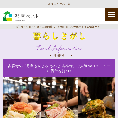
ようこそ ゲスト様
吉祥寺・杉並・中野・三鷹の暮らしや物件探しをサポートする情報サイト
Local Information
地域情報
吉祥寺の「月島もんじゃ もへじ 吉祥寺」で人気No.1メニュー
に舌鼓を打つ♪