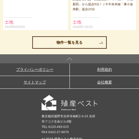
新田」から徒歩5分 / ＪＲ中央本線「東小金
井駅」徒歩23分
土地
土地
2026年8月6日
2026年7月3日
物件一覧を見る
プライバシーポリシー
利用規約
サイトマップ
会社概要
東京都武蔵野市吉祥寺南町2-3-15 吉祥
寺フコク生命ビル3階
TEL:
0120-493-015
FAX:0422-27-9070
(c) 2016 殖産ベスト株式会社