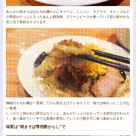
あんかけ焼きそばはちぢれ麺の上にキャベツ、ニンジン、キクラゲ、タケノコなど
の野菜がたっぷり入ったあんと錦糸卵、グリーンピースが乗っていて彩り鮮やかな
見た目で食欲をそそります。
極細のちぢれ麺は一度蒸してから焼き上げているそうで、他では味わったことのな
い食感。
しっかりと焼かれた部分はカリッと、あんがたっぷりかかっている部分はやわらか
く、食べ進めていく中でも食感が変化していくので飽きずに食べ進められます。
味変は“焼きそば専用酢からし”で