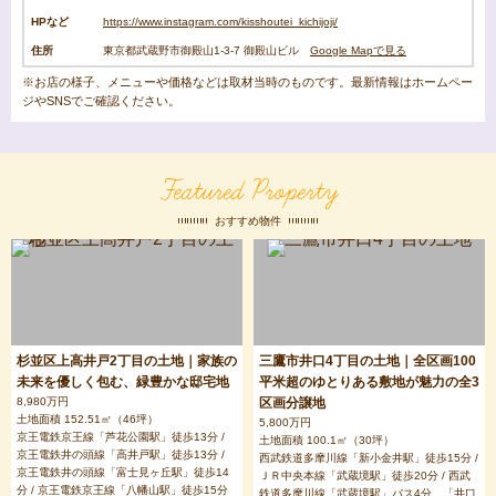
HPなど
https://www.instagram.com/kisshoutei_kichijoji/
住所
東京都武蔵野市御殿山1-3-7 御殿山ビル
Google Mapで見る
※お店の様子、メニューや価格などは取材当時のものです。最新情報はホームペー
ジやSNSでご確認ください。
Featured Property
おすすめ物件
杉並区上高井戸2丁目の土地｜家族の
三鷹市井口4丁目の土地｜全区画100
未来を優しく包む、緑豊かな邸宅地
平米超のゆとりある敷地が魅力の全3
8,980万円
区画分譲地
土地面積 152.51㎡（46坪）
5,800万円
京王電鉄京王線「芦花公園駅」徒歩13分 /
土地面積 100.1㎡（30坪）
京王電鉄井の頭線「高井戸駅」徒歩13分 /
西武鉄道多摩川線「新小金井駅」徒歩15分 /
京王電鉄井の頭線「富士見ヶ丘駅」徒歩14
ＪＲ中央本線「武蔵境駅」徒歩20分 / 西武
分 / 京王電鉄京王線「八幡山駅」徒歩15分
鉄道多摩川線「武蔵境駅」バス4分、「井口