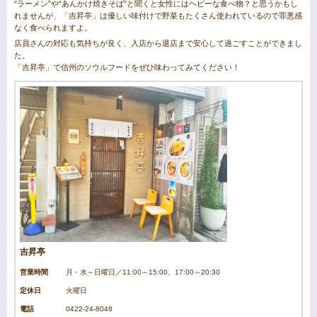
“ラーメン”や“あんかけ焼きそば”と聞くと女性にはヘビーな食べ物？と思うかもし
れませんが、「吉昇亭」は優しい味付けで野菜もたくさん使われているので罪悪感
なく食べられますよ。
店員さんの対応も気持ちが良く、入店から退店まで安心して過ごすことができまし
た。
「吉昇亭」で信州のソウルフードをぜひ味わってみてください！
吉昇亭
営業時間
月・水～日曜日／11:00～15:00、17:00～20:30
定休日
火曜日
電話
0422-24-8048