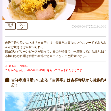
吉祥
グル
2025-06-27
2025-10-30
寺
メ
吉祥寺通り沿いにある「吉昇亭」は、長野県上田市のソウルフードであるあ
んかけ焼きそばが食べられる！
錦糸卵とグリーンピースが乗っているのが特徴で、一度蒸してから焼き上げ
る極細ちぢれ麺は独特の食感でとりこになること間違いなし♪
※2025年10月追記
こちらのお店は、2025年10月31日をもって閉店されたようです。
吉祥寺通り沿いにある「吉昇亭」は吉祥寺駅から徒歩約4
分！