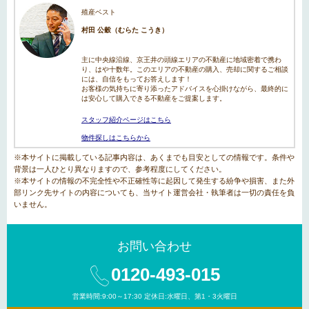
殖産ベスト
村田 公穀（むらた こうき）
主に中央線沿線、京王井の頭線エリアの不動産に地域密着で携わ
り、はや十数年。このエリアの不動産の購入、売却に関するご相談
には、自信をもってお答えします！
お客様の気持ちに寄り添ったアドバイスを心掛けながら、最終的に
は安心して購入できる不動産をご提案します。
スタッフ紹介ページはこちら
物件探しはこちらから
※本サイトに掲載している記事内容は、あくまでも目安としての情報です。条件や
背景は一人ひとり異なりますので、参考程度にしてください。
※本サイトの情報の不完全性や不正確性等に起因して発生する紛争や損害、また外
部リンク先サイトの内容についても、当サイト運営会社・執筆者は一切の責任を負
いません。
お問い合わせ
0120-493-015
営業時間:9:00～17:30 定休日:水曜日、第1・3火曜日