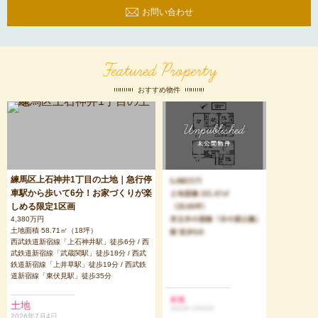
お問い合わせ
Featured Property
おすすめ物件
練馬区上石神井1丁目の土地｜急行停
車駅から歩いて6分！お家づくりが楽
しめる限定1区画
4,380万円
土地面積 58.71㎡（18坪）
西武鉄道新宿線「上石神井駅」徒歩6分 / 西
武鉄道新宿線「武蔵関駅」徒歩18分 / 西武
鉄道新宿線「上井草駅」徒歩19分 / 西武鉄
道新宿線「東伏見駅」徒歩35分
土地
2026年7月4日