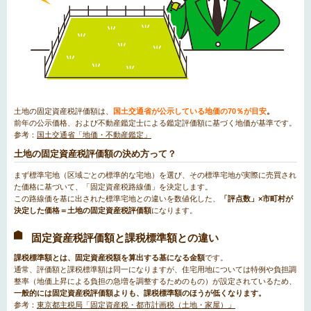
土地の固定資産税評価額は、
国土交通省が公示している地価の70％が目安
。
前年の公示価格、および不動産鑑定士による鑑定評価額に基づく地価が基準です。
参考：
国土交通省「地価・不動産鑑定」
土地の固定資産税評価額の決め方って？
まず標準宅地（区域ごとの標準的な宅地）を選び、その標準宅地が実際に売買され
た価格に基づいて、「固定資産税路線価」を決定します。
この路線価を基に出された標準宅地との違いを数値化した、
「評点数」×市町村が
決定した価格＝土地の固定資産税評価額
になります。
固定資産税評価額と課税標準額との違い
課税標準額とは、固定資産税額を算出する基になる金額
です。
通常、評価額と課税標準額は同一になりますが、住宅用地については特例や負担調
整率（地価上昇による負担の急増を調整するためのもの）が設定されているため、
一般的には固定資産税評価額よりも、課税標準額のほうが低くなります。
参考：
東京都主税局「固定資産税・都市計画税（土地・家屋）」