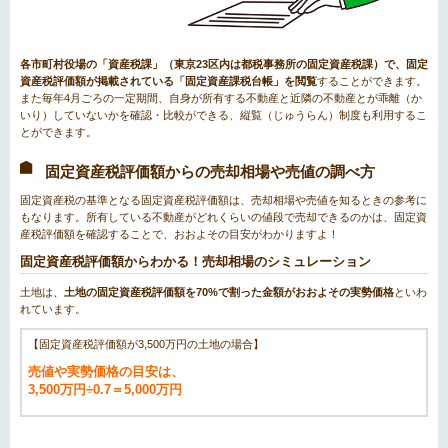
各市町村役場の「資産税課」（東京23区内は都税事務所の固定資産税課）で、固定
資産税評価額が掲載されている「固定資産課税台帳」を閲覧
することができます。
また毎年4月ごろの一定期間、自身が所有する不動産と近隣の不動産とが乖離（か
いり）していないかを確認・比較ができる、縦覧（じゅうらん）制度も利用するこ
とができます。
固定資産税評価額からの売却相場や売値の調べ方
固定資産税の基準となる固定資産税評価額は、売却相場や売値を知るときの参考に
もなります。所有している不動産がどれくらいの値段で売却できるのかは、固定資
産税評価額を確認することで、おおよその目安がわかりますよ！
固定資産税評価額からわかる！売却相場のシミュレーション
土地は、
土地の固定資産税評価額を70%で割った金額がおおよその実勢価格
といわ
れています。
【固定資産税評価額が3,500万円の土地の場合】
売値や実勢価格の目安は、
3,500万円÷0.7＝5,000万円