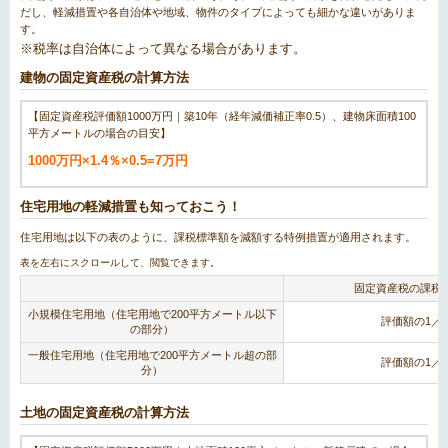
だし、軽減措置や各自治体や地域、物件のタイプによっても細かな違いがありま
す。
※税率は自治体によって異なる場合があります。
建物の固定資産税の計算方法
【固定資産税評価額1000万円｜築10年（経年減価補正率0.5）、建物床面積100
平方メートルの場合の目安】
1000万円×1.4％×0.5=7万円
住宅用地の軽減措置も知っておこう！
住宅用地は以下の表のように、課税標準額を減額する特例措置が適用されます。
固定資産税の課税
小規模住宅用地
（住宅用地で200平方メートル以下
評価額の1／6
の部分）
一般住宅用地
（住宅用地で200平方メートル超の部
評価額の1／3
分）
土地の固定資産税の計算方法