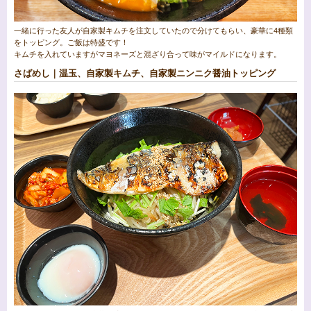
一緒に行った友人が自家製キムチを注文していたので分けてもらい、豪華に4種類
をトッピング。ご飯は特盛です！
キムチを入れていますがマヨネーズと混ざり合って味がマイルドになります。
さばめし｜温玉、自家製キムチ、自家製ニンニク醤油トッピング