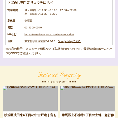
さばめし専門店 リョウテにサバ
営業時間
月～木曜日／11:30～15:00、17:30～22:00
土～日曜日／11:30～19:30
定休日
金曜日
電話
03-4500-0540
HPなど
https://www.instagram.com/ryoutenisaba/
住所
東京都杉並区荻窪5-23-12
Google Mapで見る
※お店の様子、メニューや価格などは取材当時のものです。最新情報はホームペー
ジやSNSでご確認ください。
Featured Property
おすすめ物件
杉並区成田東4丁目の中古戸建｜音も
練馬区上石神井1丁目の土地｜急行停