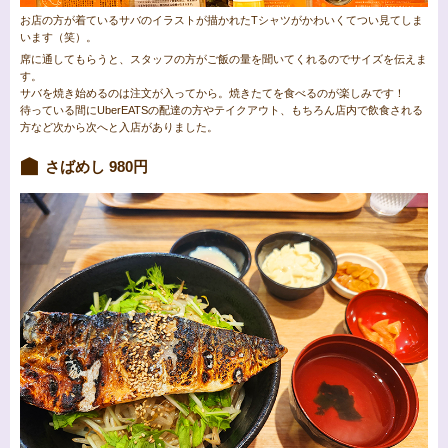
お店の方が着ているサバのイラストが描かれたTシャツがかわいくてつい見てしま
います（笑）。
席に通してもらうと、スタッフの方がご飯の量を聞いてくれるのでサイズを伝えま
す。
サバを焼き始めるのは注文が入ってから。焼きたてを食べるのが楽しみです！
待っている間にUberEATSの配達の方やテイクアウト、もちろん店内で飲食される
方など次から次へと入店がありました。
さばめし 980円