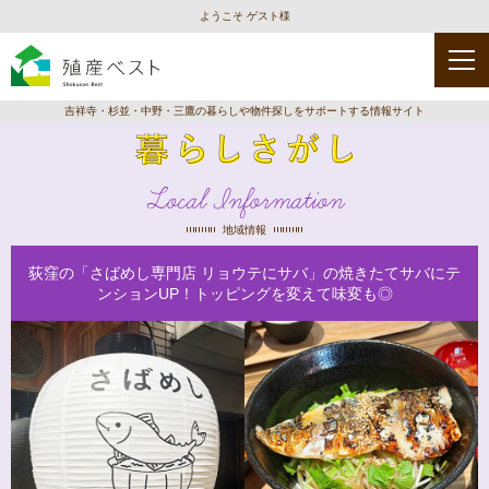
ようこそ ゲスト様
吉祥寺・杉並・中野・三鷹の暮らしや物件探しをサポートする情報サイト
Local Information
地域情報
荻窪の「さばめし専門店 リョウテにサバ」の焼きたてサバにテ
ンションUP！トッピングを変えて味変も◎