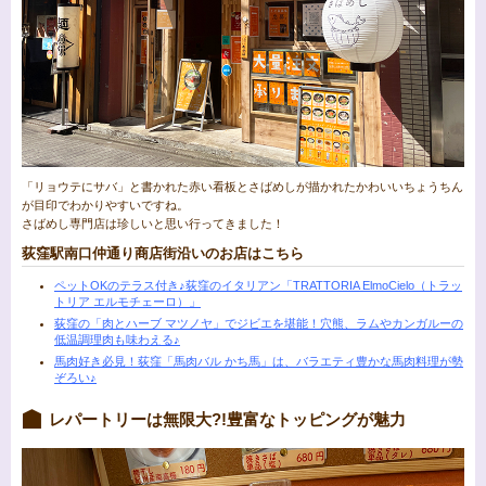
「リョウテにサバ」と書かれた赤い看板とさばめしが描かれたかわいいちょうちん
が目印でわかりやすいですね。
さばめし専門店は珍しいと思い行ってきました！
荻窪駅南口仲通り商店街沿いのお店はこちら
ペットOKのテラス付き♪荻窪のイタリアン「TRATTORIA ElmoCielo（トラッ
トリア エルモチェーロ）」
荻窪の「肉とハーブ マツノヤ」でジビエを堪能！穴熊、ラムやカンガルーの
低温調理肉も味わえる♪
馬肉好き必見！荻窪「馬肉バル かち馬」は、バラエティ豊かな馬肉料理が勢
ぞろい♪
レパートリーは無限大?!豊富なトッピングが魅力