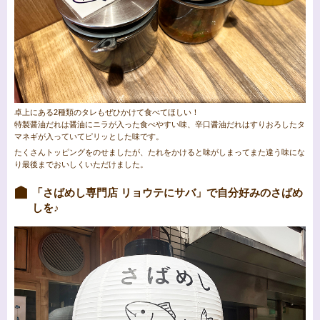
卓上にある2種類のタレもぜひかけて食べてほしい！
特製醤油だれは醤油にニラが入った食べやすい味、辛口醤油だれはすりおろしたタ
マネギが入っていてピリッとした味です。
たくさんトッピングをのせましたが、たれをかけると味がしまってまた違う味にな
り最後までおいしくいただけました。
「さばめし専門店 リョウテにサバ」で自分好みのさばめ
しを♪