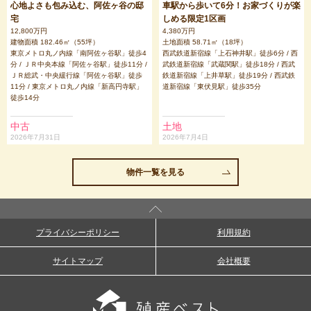
心地よさも包み込む、阿佐ヶ谷の邸
車駅から歩いて6分！お家づくりが楽
宅
しめる限定1区画
12,800万円
4,380万円
建物面積 182.46㎡（55坪）
土地面積 58.71㎡（18坪）
東京メトロ丸ノ内線「南阿佐ヶ谷駅」徒歩4
西武鉄道新宿線「上石神井駅」徒歩6分 / 西
分 / ＪＲ中央本線「阿佐ヶ谷駅」徒歩11分 /
武鉄道新宿線「武蔵関駅」徒歩18分 / 西武
ＪＲ総武・中央緩行線「阿佐ヶ谷駅」徒歩
鉄道新宿線「上井草駅」徒歩19分 / 西武鉄
11分 / 東京メトロ丸ノ内線「新高円寺駅」
道新宿線「東伏見駅」徒歩35分
徒歩14分
中古
土地
2026年7月31日
2026年7月4日
物件一覧を見る
プライバシーポリシー
利用規約
サイトマップ
会社概要